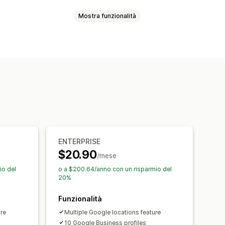
Mostra funzionalità
Layout a griglia
Ripubblicazione delle recensioni
i recensioni
Layout personalizzati
ENTERPRISE
$20.90
/mese
io del
o a $200.64/anno con un risparmio del
20%
Funzionalità
ure
Multiple Google locations feature
10 Google Business profiles