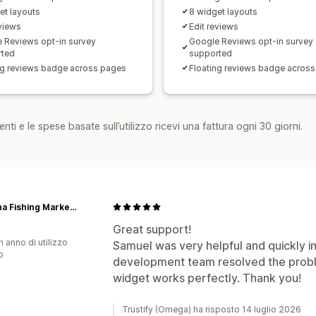
et layouts
8 widget layouts
eviews
Edit reviews
 Reviews opt-in survey
Google Reviews opt-in survey
rted
supported
ng reviews badge across pages
Floating reviews badge acros
nti e le spese basate sull’utilizzo ricevi una fattura ogni 30 giorni.
Bologna Fishing Market srl
Great support!
n anno di utilizzo
Samuel was very helpful and quickly i
p
development team resolved the prob
widget works perfectly. Thank you!
Trustify (Omega) ha risposto 14 luglio 2026