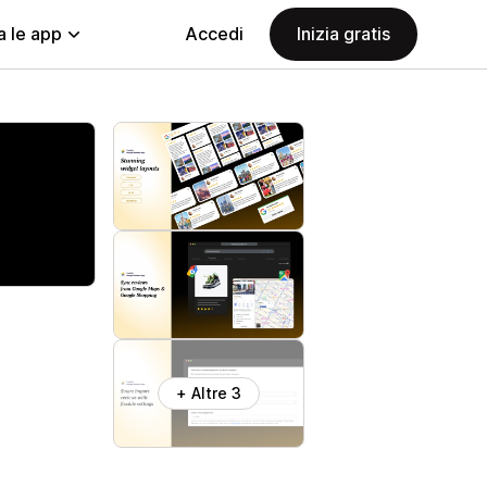
a le app
Accedi
Inizia gratis
+ Altre 3