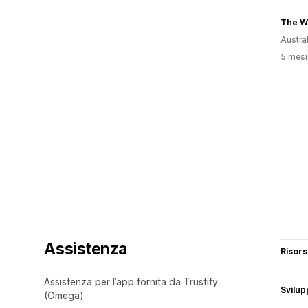
Austral
5 mesi 
Assistenza
Risor
Assistenza per l’app fornita da Trustify
Svilup
(Omega).