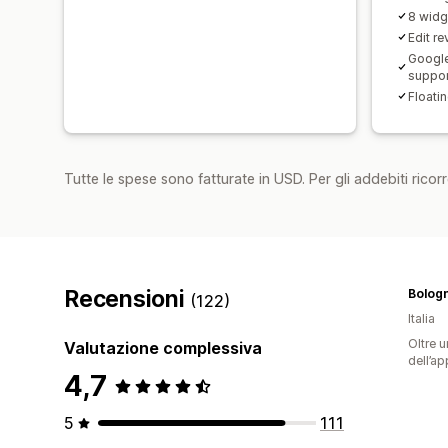
8 widg
Edit r
Google
suppo
Floati
Tutte le spese sono fatturate in USD. Per gli addebiti ricorre
Recensioni
(122)
Italia
Oltre u
Valutazione complessiva
dell’ap
4,7
5
111