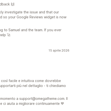
edback 🙌
ly investigate the issue and that our
ed so your Google Reviews widget is now
ng to Samuel and the team. If you ever
help 🚀
15 aprile 2026
 così facile e intuitiva come dovrebbe
pportarti più nel dettaglio - ti chiediamo
iasi momento a support@omegatheme.com. Il
 ci aiuta a migliorare continuamente 💙