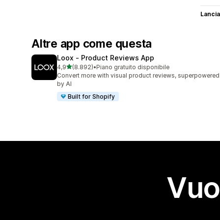
Lancia
Altre app come questa
Loox ‑ Product Reviews App
stelle su 5
4,9
(8.892)
•
Piano gratuito disponibile
8892 recensioni totali
Convert more with visual product reviews, superpowered
by AI
Built for Shopify
Vuo