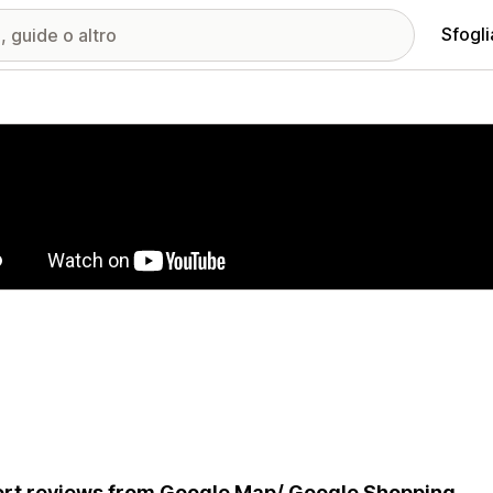
Sfogli
ria immagini in evidenza
rt reviews from Google Map/ Google Shopping