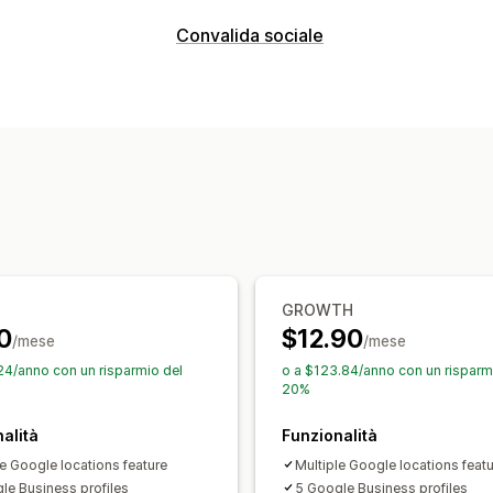
Opzioni di visualizzazione
Convalida sociale
Recensioni con foto
Badge
Caroselli
Tipi di contenuti
Modalità di raccolta recensioni
Foto
Recensioni
Moduli
Migrazione delle recensioni
Opzioni di visualizzazione
Visualizzazioni dei prodotti
Numero d
GROWTH
0
$12.90
/mese
/mese
24/anno con un risparmio del
o a $123.84/anno con un risparm
20%
alità
Funzionalità
le Google locations feature
Multiple Google locations feat
le Business profiles
5 Google Business profiles