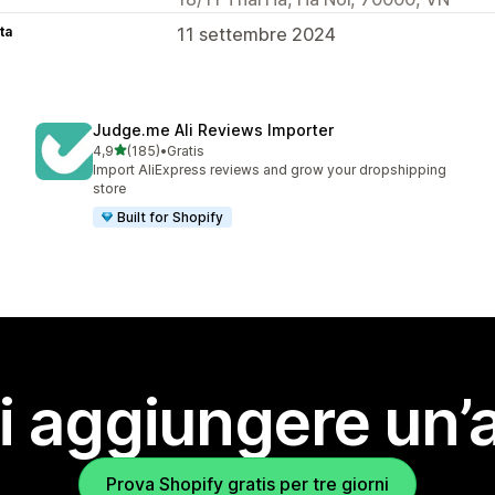
ta
11 settembre 2024
Judge.me Ali Reviews Importer
stelle su 5
4,9
(185)
•
Gratis
185 recensioni totali
Import AliExpress reviews and grow your dropshipping
store
Built for Shopify
i aggiungere un’
Prova Shopify gratis per tre giorni