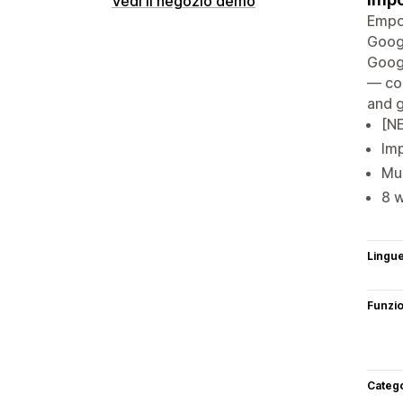
Vedi il negozio demo
Empow
Googl
Googl
— col
and g
[N
Im
Mul
8 
Lingu
Funzi
Categ