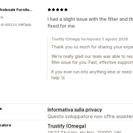
The Wholesale Furniture Co.
ia
I had a slight issue with the filter and
di utilizzo dell’app
fixed for me
Trustify (Omega) ha risposto 5 agosto 2026
Thank you so much for sharing your expe
We’re really glad our team was able to res
filter issue for you. Fast, effective suppor
If you ever run into anything else or need
help 🚀
se
Informativa sulla privacy
Questo sviluppatore non offre assistenz
patore
Trustify (Omega)
18/11 Thai Ha, Ha Noi, 70000, VN