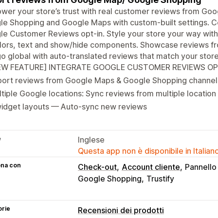
er your store’s trust with real customer reviews from Goog
e Shopping and Google Maps with custom-built settings. C
e Customer Reviews opt-in. Style your store your way with
ors, text and show/hide components. Showcase reviews fro
o global with auto-translated reviews that match your store
EW FEATURE] INTEGRATE GOOGLE CUSTOMER REVIEWS OP
port reviews from Google Maps & Google Shopping channel
tiple Google locations: Sync reviews from multiple location 
widget layouts — Auto-sync new reviews
e
Inglese
Questa app non è disponibile in Italian
ona con
Check-out
Account cliente
Pannello 
Google Shopping
Trustify
orie
Recensioni dei prodotti