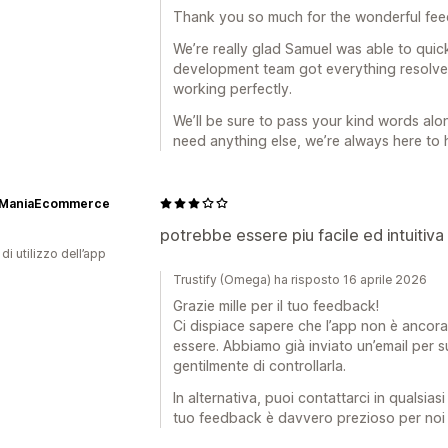
Thank you so much for the wonderful fe
We’re really glad Samuel was able to quick
development team got everything resolv
working perfectly.
We’ll be sure to pass your kind words alo
need anything else, we’re always here to 
oManiaEcommerce
potrebbe essere piu facile ed intuitiva
di utilizzo dell’app
Trustify (Omega) ha risposto 16 aprile 2026
Grazie mille per il tuo feedback!
Ci dispiace sapere che l’app non è ancora
essere. Abbiamo già inviato un’email per su
gentilmente di controllarla.
In alternativa, puoi contattarci in quals
tuo feedback è davvero prezioso per noi e