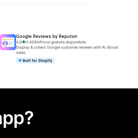
Google Reviews by Reputon
stelle su 5
4,9
(1.406)
•
Prova gratuita disponibile
1406 recensioni totali
Display & collect Google customer reviews with AI. Boost
sales
Built for Shopify
app?