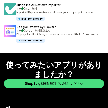
Judge.me Ali Reviews Importer
5つ星中
4.9
(182)
•
無料
合計レビュー数：182件
Import AliExpress reviews and grow your dropshipping store
Built for Shopify
Google Reviews by Reputon
5つ星中
4.9
(1,400)
•
無料体験あり
合計レビュー数：1400件
Display & collect Google customer reviews with AI. Boost sales
Built for Shopify
使ってみたいアプリがあり
ましたか？
Shopifyを3日間無料でお試しください