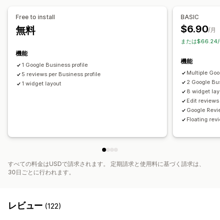
Free to install
BASIC
$6.90
無料
/月
または$66.24
機能
機能
1 Google Business profile
Multiple Goo
5 reviews per Business profile
2 Google Bus
1 widget layout
8 widget lay
Edit reviews
Google Revi
Floating re
すべての料金はUSDで請求されます。 定期請求と使用料に基づく請求は、
30日ごとに行われます。
レビュー
(122)