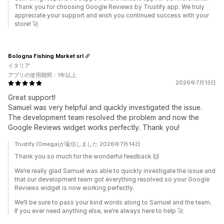
Thank you for choosing Google Reviews by Trustify app. We truly
appreciate your support and wish you continued success with your
store! 🚀
Bologna Fishing Market srl
イタリア
アプリの使用期間：1年以上
2026年7月13日
Great support!
Samuel was very helpful and quickly investigated the issue.
The development team resolved the problem and now the
Google Reviews widget works perfectly. Thank you!
Trustify (Omega)が返信しました 2026年7月14日
Thank you so much for the wonderful feedback 🙌
We’re really glad Samuel was able to quickly investigate the issue and
that our development team got everything resolved so your Google
Reviews widget is now working perfectly.
We’ll be sure to pass your kind words along to Samuel and the team.
If you ever need anything else, we’re always here to help 🚀