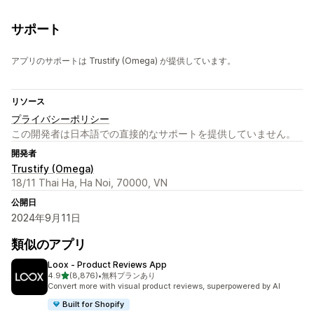
サポート
アプリのサポートは Trustify (Omega) が提供しています。
リソース
プライバシーポリシー
この開発者は日本語での直接的なサポートを提供していません。
開発者
Trustify (Omega)
18/11 Thai Ha, Ha Noi, 70000, VN
公開日
2024年9月11日
類似のアプリ
Loox ‑ Product Reviews App
5つ星中
4.9
(8,876)
•
無料プランあり
合計レビュー数：8876件
Convert more with visual product reviews, superpowered by AI
Built for Shopify