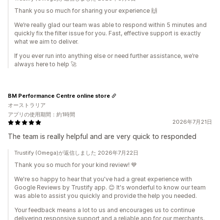
Thank you so much for sharing your experience 🙌
We’re really glad our team was able to respond within 5 minutes and
quickly fix the filter issue for you. Fast, effective support is exactly
what we aim to deliver.
If you ever run into anything else or need further assistance, we’re
always here to help 🚀
BM Performance Centre online store
オーストラリア
アプリの使用期間：約1時間
2026年7月21日
The team is really helpful and are very quick to responded
Trustify (Omega)が返信しました 2026年7月22日
Thank you so much for your kind review! 💙
We're so happy to hear that you've had a great experience with
Google Reviews by Trustify app. 😊 It's wonderful to know our team
was able to assist you quickly and provide the help you needed.
Your feedback means a lot to us and encourages us to continue
delivering responsive support and a reliable app for our merchants.