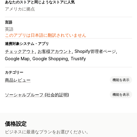
あなたのストアと同じようなストアに人気
アメリカに拠点
言語
英語
このアプリは日本語に翻訳されていません
連携対象システム・アプリ
チェックアウト
お客様アカウント
Shopify管理者ページ
Google Map
Google Shopping
Trustify
カテゴリー
商品レビュー
機能を表示
表示オプション
ソーシャルプルーフ (社会的証明)
機能を表示
写真のレビュー
バッジ
カルーセル
グリッドレイアウト
コンテンツタイプ
レビューの収集方法
写真
レビュー
フォーム
レビューの移行
レビューシンジケーション
価格設定
表示オプション
ビジネスに最適なプランをお選びください。
商品閲覧回数
レビュー件数
カスタムレイアウト