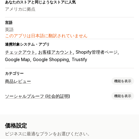
あなたのストアと同じようなストアに人気
アメリカに拠点
言語
英語
このアプリは日本語に翻訳されていません
連携対象システム・アプリ
チェックアウト
お客様アカウント
Shopify管理者ページ
Google Map
Google Shopping
Trustify
カテゴリー
商品レビュー
機能を表示
表示オプション
ソーシャルプルーフ (社会的証明)
機能を表示
写真のレビュー
バッジ
カルーセル
グリッドレイアウト
コンテンツタイプ
レビューの収集方法
写真
レビュー
フォーム
レビューの移行
レビューシンジケーション
価格設定
表示オプション
ビジネスに最適なプランをお選びください。
商品閲覧回数
レビュー件数
カスタムレイアウト