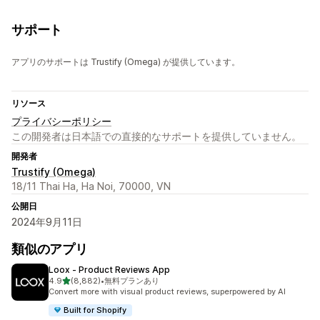
サポート
アプリのサポートは Trustify (Omega) が提供しています。
リソース
プライバシーポリシー
この開発者は日本語での直接的なサポートを提供していません。
開発者
Trustify (Omega)
18/11 Thai Ha, Ha Noi, 70000, VN
公開日
2024年9月11日
類似のアプリ
Loox ‑ Product Reviews App
5つ星中
4.9
(8,882)
•
無料プランあり
合計レビュー数：8882件
Convert more with visual product reviews, superpowered by AI
Built for Shopify