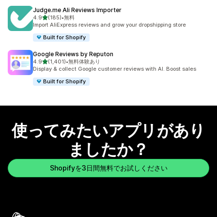
Judge.me Ali Reviews Importer
5つ星中
4.9
(185)
•
無料
合計レビュー数：185件
Import AliExpress reviews and grow your dropshipping store
Built for Shopify
Google Reviews by Reputon
5つ星中
4.9
(1,401)
•
無料体験あり
合計レビュー数：1401件
Display & collect Google customer reviews with AI. Boost sales
Built for Shopify
使ってみたいアプリがあり
ましたか？
Shopifyを3日間無料でお試しください