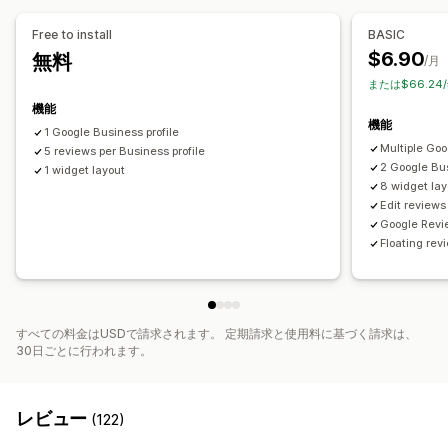
Free to install
BASIC
$6.90
無料
/月
または$66.24
機能
機能
1 Google Business profile
Multiple Goo
5 reviews per Business profile
2 Google Bus
1 widget layout
8 widget lay
Edit reviews
Google Revi
Floating re
すべての料金はUSDで請求されます。 定期請求と使用料に基づく請求は、
30日ごとに行われます。
レビュー
(122)