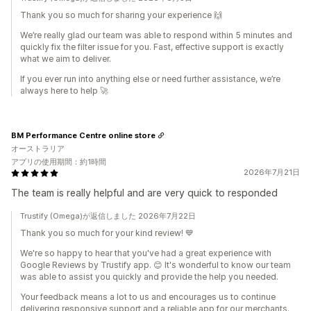
Thank you so much for sharing your experience 🙌
We’re really glad our team was able to respond within 5 minutes and
quickly fix the filter issue for you. Fast, effective support is exactly
what we aim to deliver.
If you ever run into anything else or need further assistance, we’re
always here to help 🚀
BM Performance Centre online store
オーストラリア
アプリの使用期間：約1時間
2026年7月21日
The team is really helpful and are very quick to responded
Trustify (Omega)が返信しました 2026年7月22日
Thank you so much for your kind review! 💙
We're so happy to hear that you've had a great experience with
Google Reviews by Trustify app. 😊 It's wonderful to know our team
was able to assist you quickly and provide the help you needed.
Your feedback means a lot to us and encourages us to continue
delivering responsive support and a reliable app for our merchants.