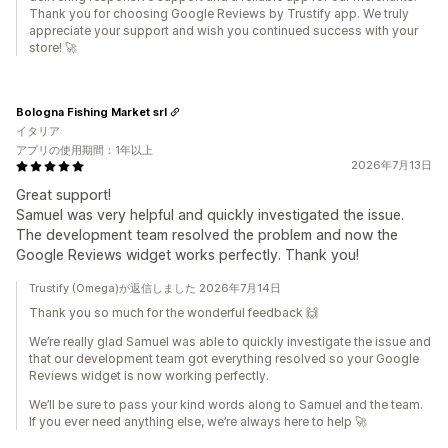
Thank you for choosing Google Reviews by Trustify app. We truly
appreciate your support and wish you continued success with your
store! 🚀
Bologna Fishing Market srl
イタリア
アプリの使用期間：1年以上
2026年7月13日
Great support!
Samuel was very helpful and quickly investigated the issue.
The development team resolved the problem and now the
Google Reviews widget works perfectly. Thank you!
Trustify (Omega)が返信しました 2026年7月14日
Thank you so much for the wonderful feedback 🙌
We’re really glad Samuel was able to quickly investigate the issue and
that our development team got everything resolved so your Google
Reviews widget is now working perfectly.
We’ll be sure to pass your kind words along to Samuel and the team.
If you ever need anything else, we’re always here to help 🚀