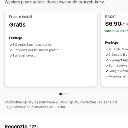
Wybierz plan najlepiej dopasowany do potrzeb firmy.
Wyświetlenia produktu
Liczba recenzji
Układy niestandardowe
Free to install
BASIC
$6.90
Gratis
/mi
albo $66.24/r
Funkcje
Funkcje
1 Google Business profile
Multiple Goo
5 reviews per Business profile
2 Google Bus
1 widget layout
8 widget lay
Edit reviews
Google Revi
Floating re
Wszystkie opłaty są naliczane w USD. Opłaty cykliczne i zależne od
użytkowania są pobierane co 30 dni.
Recenzje
(122)