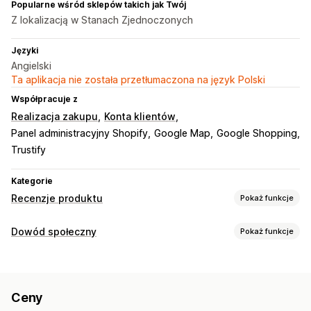
Popularne wśród sklepów takich jak Twój
Z lokalizacją w Stanach Zjednoczonych
Języki
Angielski
Ta aplikacja nie została przetłumaczona na język Polski
Współpracuje z
Realizacja zakupu
Konta klientów
Panel administracyjny Shopify
Google Map
Google Shopping
Trustify
Kategorie
Recenzje produktu
Pokaż funkcje
Opcje wyświetlania
Dowód społeczny
Pokaż funkcje
Recenzje ze zdjęciami
Znaczki
Karuzele
Układ siatki
Typy zawartości
Sposoby zbierania recenzji
Zdjęcia
Recenzje
Formularze
Migracja recenzji
Syndykacja recenzji
Ceny
Opcje wyświetlania