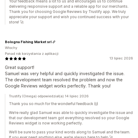
Your feedback means a lot to us and encourages us to continue
delivering responsive support and a reliable app for our merchants.
Thank you for choosing Google Reviews by Trustify app. We truly
appreciate your support and wish you continued success with your
store! 🚀
Bologna Fishing Market srl
Włochy
Ponad rok korzystania z aplikacji
13 lipiec 2026
Great support!
Samuel was very helpful and quickly investigated the issue.
The development team resolved the problem and now the
Google Reviews widget works perfectly. Thank you!
Trustify (Omega) odpowiedział(a) 14 lipiec 2026
Thank you so much for the wonderful feedback 🙌
We’re really glad Samuel was able to quickly investigate the issue and
that our development team got everything resolved so your Google
Reviews widget is now working perfectly.
We’ll be sure to pass your kind words along to Samuel and the team.
If you ever need anything else, we’re always here to help 🚀