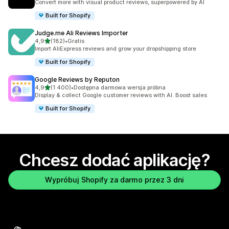
Convert more with visual product reviews, superpowered by AI
Built for Shopify
Judge.me Ali Reviews Importer
na 5 gwiazdek
4,9
(182)
•
Gratis
Łączna liczba recenzji: 182
Import AliExpress reviews and grow your dropshipping store
Built for Shopify
Google Reviews by Reputon
na 5 gwiazdek
4,9
(1 400)
•
Dostępna darmowa wersja próbna
Łączna liczba recenzji: 1400
Display & collect Google customer reviews with AI. Boost sales
Built for Shopify
Chcesz dodać aplikację?
Wypróbuj Shopify za darmo przez 3 dni