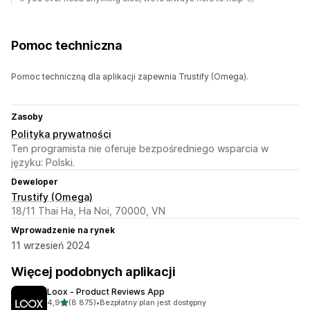
Pomoc techniczna
Pomoc techniczną dla aplikacji zapewnia Trustify (Omega).
Zasoby
Polityka prywatności
Ten programista nie oferuje bezpośredniego wsparcia w
języku: Polski.
Deweloper
Trustify (Omega)
18/11 Thai Ha, Ha Noi, 70000, VN
Wprowadzenie na rynek
11 wrzesień 2024
Więcej podobnych aplikacji
Loox ‑ Product Reviews App
na 5 gwiazdek
4,9
(8 875)
•
Bezpłatny plan jest dostępny
Łączna liczba recenzji: 8875