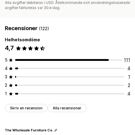
Alla avgifter debiteras i USD. Återkommande och användningsbaserade
avgifter faktureras var 30:e dag.
Recensioner
(122)
Helhetsomdöme
4,7
5
111
4
4
3
1
2
2
1
4
Skriv en recension
Alla recensioner
The Wholesale Furniture Co.