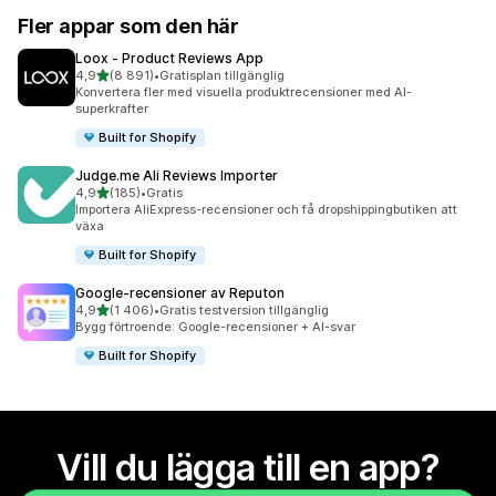
Fler appar som den här
Loox ‑ Product Reviews App
av 5 stjärnor
4,9
(8 891)
•
Gratisplan tillgänglig
8891 recensioner totalt
Konvertera fler med visuella produktrecensioner med AI-
superkrafter
Built for Shopify
Judge.me Ali Reviews Importer
av 5 stjärnor
4,9
(185)
•
Gratis
185 recensioner totalt
Importera AliExpress-recensioner och få dropshippingbutiken att
växa
Built for Shopify
Google‑recensioner av Reputon
av 5 stjärnor
4,9
(1 406)
•
Gratis testversion tillgänglig
1406 recensioner totalt
Bygg förtroende: Google-recensioner + AI-svar
Built for Shopify
Vill du lägga till en app?