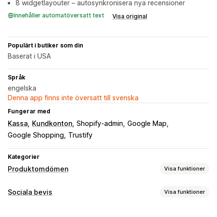
8 widgetlayouter – autosynkronisera nya recensioner
Innehåller automatöversatt text
Visa original
Populärt i butiker som din
Baserat i USA
Språk
engelska
Denna app finns inte översatt till svenska
Fungerar med
Kassa
Kundkonton
Shopify-admin
Google Map
Google Shopping
Trustify
Kategorier
Produktomdömen
Visa funktioner
Visningsalternativ
Sociala bevis
Visa funktioner
Fotorecensioner
Märken
Karuseller
Rutnätslayout
Innehållstyper