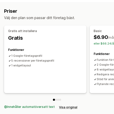
Metoder för insamling av recensioner
Foton
Recensioner
Formulär
Migrering av recensioner
Priser
Visningsalternativ
Syndikering av recensioner
Välj den plan som passar ditt företag bäst.
Produktvisningar
Antal recensioner
Anpassade layouter
Gratis att installera
Basic
$6.90
Gratis
/må
eller $66.24/å
Funktioner
Funktioner
1 Google-företagsprofil
Funktion för
5 recensioner per företagsprofil
2 Google-för
1 widgetlayout
8 widgetlay
Redigera re
Stöd för an
Flytande rec
Innehåller automatöversatt text
Visa original