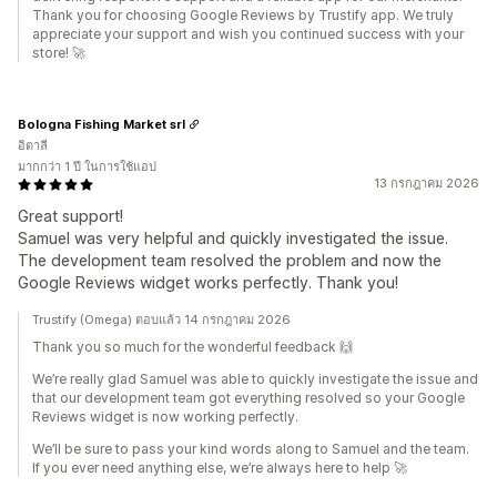
Thank you for choosing Google Reviews by Trustify app. We truly
appreciate your support and wish you continued success with your
store! 🚀
Bologna Fishing Market srl
อิตาลี
มากกว่า 1 ปี ในการใช้แอป
13 กรกฎาคม 2026
Great support!
Samuel was very helpful and quickly investigated the issue.
The development team resolved the problem and now the
Google Reviews widget works perfectly. Thank you!
Trustify (Omega) ตอบแล้ว 14 กรกฎาคม 2026
Thank you so much for the wonderful feedback 🙌
We’re really glad Samuel was able to quickly investigate the issue and
that our development team got everything resolved so your Google
Reviews widget is now working perfectly.
We’ll be sure to pass your kind words along to Samuel and the team.
If you ever need anything else, we’re always here to help 🚀