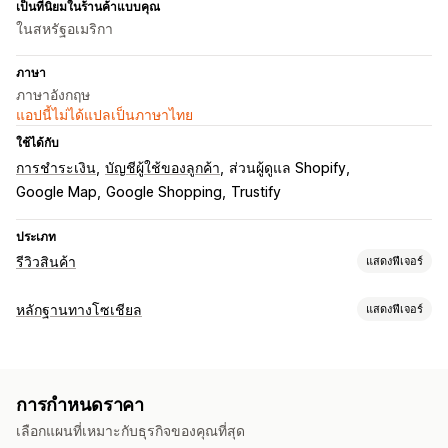
เป็นที่นิยมในร้านค้าแบบคุณ
ในสหรัฐอเมริกา
ภาษา
ภาษาอังกฤษ
แอปนี้ไม่ได้แปลเป็นภาษาไทย
ใช้ได้กับ
การชำระเงิน
บัญชีผู้ใช้ของลูกค้า
ส่วนผู้ดูแล Shopify
Google Map
Google Shopping
Trustify
ประเภท
รีวิวสินค้า
แสดงฟีเจอร์
ตัวเลือกการแสดงผล
หลักฐานทางโซเชียล
แสดงฟีเจอร์
รีวิวรูปภาพ
เครื่องหมาย
ภาพสไลด์
เลย์เอาต์แบบกริด
ประเภทเนื้อหา
วิธีรวบรวมรีวิว
รูปภาพ
รีวิว
แบบฟอร์ม
ตรวจสอบการย้าย
ตรวจสอบการเผยแพร่
การกำหนดราคา
ตัวเลือกการแสดงผล
เลือกแผนที่เหมาะกับธุรกิจของคุณที่สุด
ยอดเข้าชมสินค้า
จำนวนรีวิว
เลย์เอาต์ที่กำหนดเอง