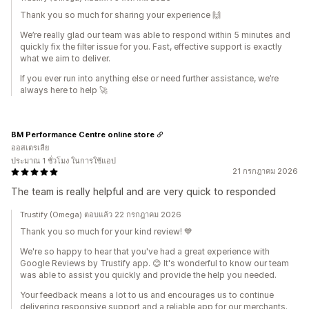
Thank you so much for sharing your experience 🙌
We’re really glad our team was able to respond within 5 minutes and
quickly fix the filter issue for you. Fast, effective support is exactly
what we aim to deliver.
If you ever run into anything else or need further assistance, we’re
always here to help 🚀
BM Performance Centre online store
ออสเตรเลีย
ประมาณ 1 ชั่วโมง ในการใช้แอป
21 กรกฎาคม 2026
The team is really helpful and are very quick to responded
Trustify (Omega) ตอบแล้ว 22 กรกฎาคม 2026
Thank you so much for your kind review! 💙
We're so happy to hear that you've had a great experience with
Google Reviews by Trustify app. 😊 It's wonderful to know our team
was able to assist you quickly and provide the help you needed.
Your feedback means a lot to us and encourages us to continue
delivering responsive support and a reliable app for our merchants.