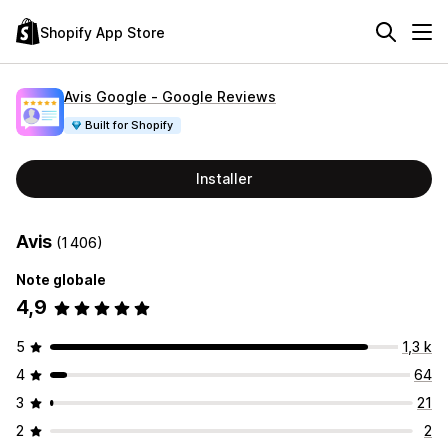
Shopify App Store
Avis Google ‑ Google Reviews
Built for Shopify
Installer
Avis
(1 406)
Note globale
4,9
5
1,3 k
4
64
3
21
2
2