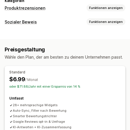
Kategorien
Produktrezensionen
Funktionen anzeigen
Anzeigeoptionen
Sozialer Beweis
Funktionen anzeigen
Erfahrungsberichte
Fotorezensionen
Sternebewertungen
Inhaltsarten
Badges
Karussells
Mediengalerien
Rasterlayout
UGC
Fotos
Rezensionen
Seite "Alle Rezensionen"
Top-Rezensionen
Preisgestaltung
Rezensions-Highlights
Anzeigeoptionen
Wähle den Plan, der am besten zu deinem Unternehmen passt.
Zusammenfassungen der Rezensionen
Filterung
Anzahl der Rezensionen
Mehrere Sprachen
Benutzerdefinierte Layouts
Social-Media-Links
Wege zum Einholen von Rezensionen
Standard
Popups
Formulare
Umfragen
QR-Codes
$6.99
Analysen
/ Monat
Import und Export
Migration von Rezensionen
oder $71.88/Jahr mit einer Ersparnis von 14 %
Engagement-Tracking
Automatisierungen
Umfasst
28+ mehrsprachige Widgets
Auto-Sync, Filter nach Bewertung
Smarter Bewertungstrichter
Google Reviews opt-in & Umfrage
KI-Antworten + KI-Zusammenfassung