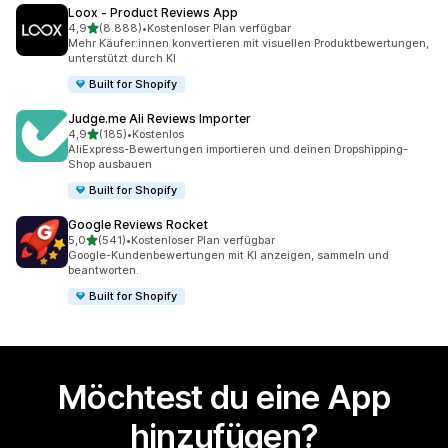
Loox ‑ Product Reviews App
von 5 Sternen
4,9
(8.888)
•
Kostenloser Plan verfügbar
8888 Rezensionen insgesamt
Mehr Käufer:innen konvertieren mit visuellen Produktbewertungen,
unterstützt durch KI
Built for Shopify
Judge.me Ali Reviews Importer
von 5 Sternen
4,9
(185)
•
Kostenlos
185 Rezensionen insgesamt
AliExpress-Bewertungen importieren und deinen Dropshipping-
Shop ausbauen
Built for Shopify
Google Reviews Rocket
von 5 Sternen
5,0
(541)
•
Kostenloser Plan verfügbar
541 Rezensionen insgesamt
Google-Kundenbewertungen mit KI anzeigen, sammeln und
beantworten.
Built for Shopify
Möchtest du eine App
hinzufügen?