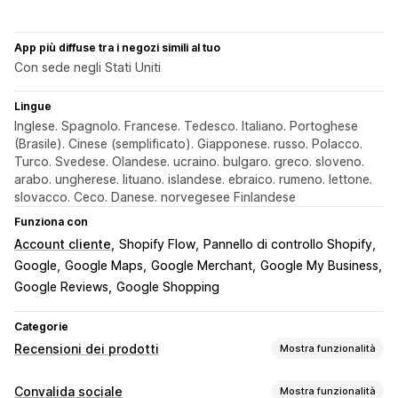
App più diffuse tra i negozi simili al tuo
Con sede negli Stati Uniti
Lingue
Inglese. Spagnolo. Francese. Tedesco. Italiano. Portoghese
(Brasile). Cinese (semplificato). Giapponese. russo. Polacco.
Turco. Svedese. Olandese. ucraino. bulgaro. greco. sloveno.
arabo. ungherese. lituano. islandese. ebraico. rumeno. lettone.
slovacco. Ceco. Danese. norvegesee Finlandese
Funziona con
Account cliente
Shopify Flow
Pannello di controllo Shopify
Google
Google Maps
Google Merchant
Google My Business
Google Reviews
Google Shopping
Categorie
Recensioni dei prodotti
Mostra funzionalità
Opzioni di visualizzazione
Convalida sociale
Mostra funzionalità