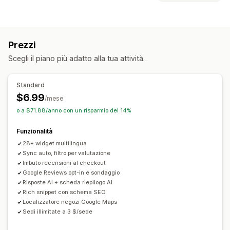
Testimonianze
Recensioni con foto
Valutazioni in stelle
Tipi di contenuti
Badge
Caroselli
Gallerie multimediali
Layout a griglia
UGC
Foto
Recensioni
Pagina con tutte le recensioni
Migliori recensioni
Prezzi
Recensioni in evidenza
Recensioni in sintesi
Filtri
Opzioni di visualizzazione
Scegli il piano più adatto alla tua attività.
Numero di recensioni
Multilingua
Layout personalizzati
Modalità di raccolta recensioni
Link ai social media
Pop-up
Moduli
Sondaggi
Codici QR
Standard
Importazione ed esportazione
Migrazione delle recensioni
$6.99
Analisi
/mese
Automazioni
o a $71.88/anno con un risparmio del 14%
Monitoraggio del coinvolgimento
Funzionalità
28+ widget multilingua
Sync auto, filtro per valutazione
Imbuto recensioni al checkout
Google Reviews opt-in e sondaggio
Risposte AI + scheda riepilogo AI
Rich snippet con schema SEO
Localizzatore negozi Google Maps
Sedi illimitate a 3 $/sede