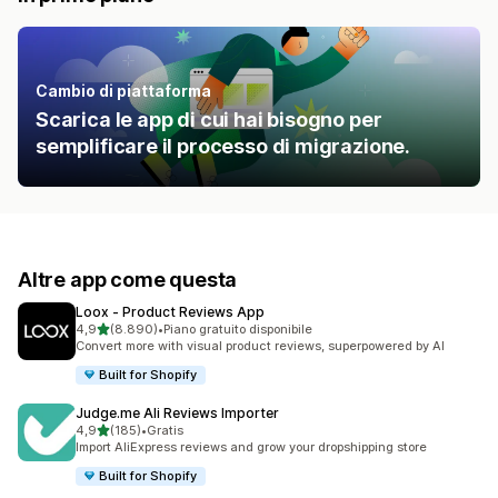
Cambio di piattaforma
Scarica le app di cui hai bisogno per
semplificare il processo di migrazione.
Altre app come questa
Loox ‑ Product Reviews App
stelle su 5
4,9
(8.890)
•
Piano gratuito disponibile
8890 recensioni totali
Convert more with visual product reviews, superpowered by AI
Built for Shopify
Judge.me Ali Reviews Importer
stelle su 5
4,9
(185)
•
Gratis
185 recensioni totali
Import AliExpress reviews and grow your dropshipping store
Built for Shopify