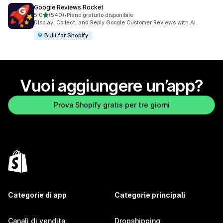
Google Reviews Rocket
stelle su 5
5,0
(540)
•
Piano gratuito disponibile
540 recensioni totali
Display, Collect, and Reply Google Customer Reviews with AI.
Built for Shopify
Vuoi aggiungere un’app?
Prova Shopify gratis per tre giorni
Categorie di app
Categorie principali
Canali di vendita
Dropshipping