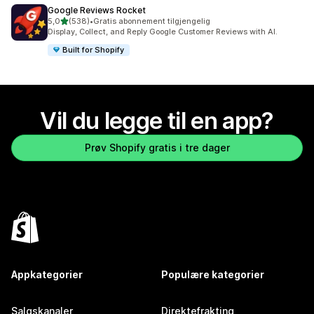
Google Reviews Rocket
av 5 stjerner
5,0
(538)
•
Gratis abonnement tilgjengelig
Totalt 538 omtaler
Display, Collect, and Reply Google Customer Reviews with AI.
Built for Shopify
Vil du legge til en app?
Prøv Shopify gratis i tre dager
Appkategorier
Populære kategorier
Salgskanaler
Direktefrakting