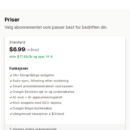
Innholdstyper
Stjernevurderinger
Merker
Karuseller
Mediegallerier
UGC
Bilder
Omtaler
Rutenettoppsett
Side med alle omtaler
Priser
Mest populære omtaler
Høydepunkter fra omtaler
Visningsalternativer
Velg abonnementet som passer best for bedriften din.
Sammendrag av omtaler
Filtrering
Antall anmeldelser
Flere språk
Tilpassede layout
Sosiale lenker
Måter å innhente omtaler på
Standard
Popup-vinduer
Skjemaer
Spørreundersøkelser
QR-koder
$6.99
Analyse
/ måned
Import og eksport
Migrering av omtaler
Automasjoner
eller $71.88/år og spar 14 %
Engasjementssporing
Funksjoner
28+ flerspråklige widgeter
Auto-sync, filtrering etter vurdering
Smart anmeldelsestrakten ved kassen
Google Reviews opt-in og undersøkelse
AI-svar + AI-oppsummeringskort
Rich snippets med SEO-skjema
Google Maps-butikksøker
Ubegrenset lokasjoner à $3/sted
7-dagers gratis prøveperiode