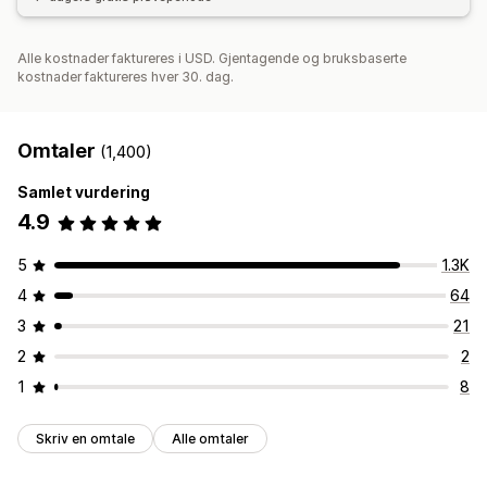
Alle kostnader faktureres i USD. Gjentagende og bruksbaserte
kostnader faktureres hver 30. dag.
Omtaler
(1,400)
Samlet vurdering
4.9
5
1.3K
4
64
3
21
2
2
1
8
Skriv en omtale
Alle omtaler