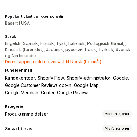
Populært blant butikker som din
Basert i USA
Språk
Engelsk, Spansk, Fransk, Tysk, Italiensk, Portugisisk (Brasil),
Kinesisk (forenklet), Japansk, русский, Polsk, Tyrkisk, Svensk,
og Nederlandsk
Denne appen er ikke oversatt til Norsk (bokmål)
Fungerer med
Kundekontoer
Shopify Flow
Shopify-administrator
Google
Google Customer Reviews opt-in
Google Map
Google Merchant Center
Google Reviews
Kategorier
Produktanmeldelser
Vis funksjoner
Visningsalternativer
Sosialt bevis
Vis funksjoner
Tilbakemeldinger fra kunder
Bildeomtaler