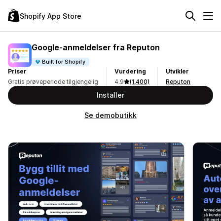
Shopify App Store
Google‑anmeldelser fra Reputon
Built for Shopify
Priser
Vurdering
Utvikler
Gratis prøveperiode tilgjengelig
4.9
(1,400)
Reputon
Installer
Se demobutikk