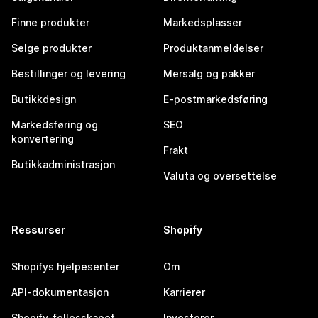
Finne produkter
Markedsplasser
Selge produkter
Produktanmeldelser
Bestillinger og levering
Mersalg og pakker
Butikkdesign
E-postmarkedsføring
Markedsføring og
SEO
konvertering
Frakt
Butikkadministrasjon
Valuta og oversettelse
Ressurser
Shopify
Shopifys hjelpesenter
Om
API-dokumentasjon
Karrierer
Shopify-fellesskapet
Investorer