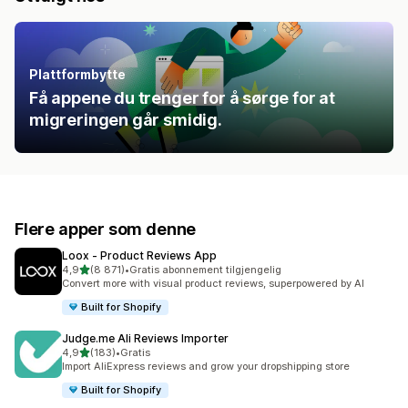
Plattformbytte
Få appene du trenger for å sørge for at
migreringen går smidig.
Flere apper som denne
Loox ‑ Product Reviews App
av 5 stjerner
4,9
(8 871)
•
Gratis abonnement tilgjengelig
Totalt 8871 omtaler
Convert more with visual product reviews, superpowered by AI
Built for Shopify
Judge.me Ali Reviews Importer
av 5 stjerner
4,9
(183)
•
Gratis
Totalt 183 omtaler
Import AliExpress reviews and grow your dropshipping store
Built for Shopify