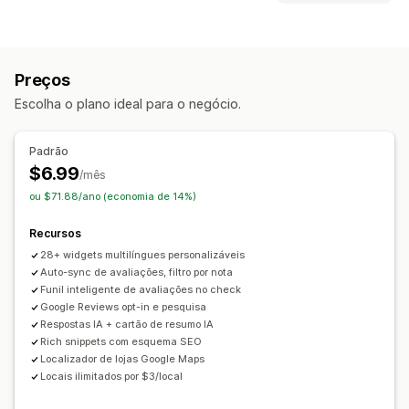
Depoimentos
Avaliações por fotos
Tipos de conteúdo
Avaliações por estrelas
Selos
Carrosséis
UGC
Fotos
Avaliações
Galerias de mídia
Layout de grade
Preços
Página de todas as avaliações
Principais avaliações
Opções de exibição
Escolha o plano ideal para o negócio.
Highlights de avaliações
Resumos de avaliações
Contagem de avaliações
Em vários idiomas
Filtragem
Layouts automáticos
Links de redes sociais
Padrão
Maneiras de obter avaliações
$6.99
Análises
/mês
Pop-ups
Formulários
Pesquisas
Códigos QR
ou $71.88/ano (economia de 14%)
Acompanhamento de engajamento
Importação e exportação
Migração de avaliações
Recursos
Automações
28+ widgets multilíngues personalizáveis
Auto-sync de avaliações, filtro por nota
Funil inteligente de avaliações no check
Google Reviews opt-in e pesquisa
Respostas IA + cartão de resumo IA
Rich snippets com esquema SEO
Localizador de lojas Google Maps
Locais ilimitados por $3/local