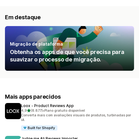
Em destaque
Migração de plataforma
Obtenha os apps de que você precisa para
suavizar o processo de migração.
Mais apps parecidos
Loox ‑ Product Reviews App
de 5 estrelas
4,9
(8.877)
•
Plano gratuito disponível
8877 avaliações ao todo
Converta mais com avaliações visuais de produtos, turbinadas por
IA
Built for Shopify
Judge.me Ali Reviews Importer