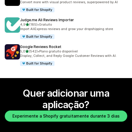
Convert more with visual product reviews, superpowered by AI
Built for Shopify
Judge.me Ali Reviews Importer
de 5 estrelas
4,9
(185)
•
Gratuito
185 total de avaliações
Import AliExpress reviews and grow your dropshipping store
Built for Shopify
Google Reviews Rocket
de 5 estrelas
5,0
(542)
•
Plano gratuito disponível
542 total de avaliações
Display, Collect, and Reply Google Customer Reviews with AI.
Built for Shopify
Quer adicionar uma
aplicação?
Experimente a Shopify gratuitamente durante 3 dias