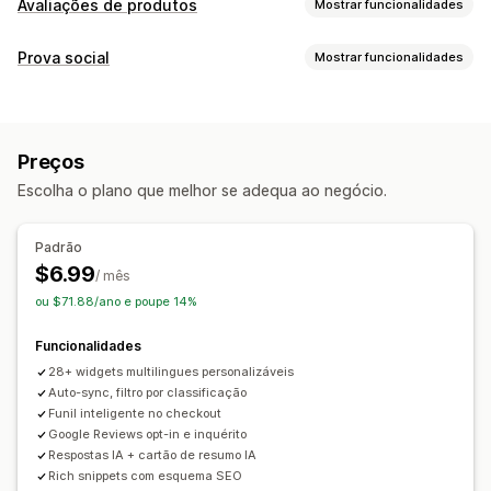
Avaliações de produtos
Mostrar funcionalidades
Opções de apresentação
Prova social
Mostrar funcionalidades
Testemunhos
Avaliações com fotos
Classificações
Selos
Tipos de conteúdo
Carrosséis
Galerias de conteúdos multimédia
UGC
Fotos
Avaliações
Esquema de grelha
Página de todas as avaliações
Preços
Principais avaliações
Destaques de avaliações
Opções de apresentação
Escolha o plano que melhor se adequa ao negócio.
Sínteses de avaliações
Filtros
Contagem de avaliações
Multilingue
Esquemas personalizados
Ligações sociais
Formas de recolher avaliações
Padrão
Pop-ups
Formulários
Inquéritos
Códigos QR
$6.99
Análise de dados
/ mês
Importar e exportar
Migração de avaliações
ou $71.88/ano e poupe 14%
Rastreio do envolvimento
Automatizações
Funcionalidades
28+ widgets multilingues personalizáveis
Auto-sync, filtro por classificação
Funil inteligente no checkout
Google Reviews opt-in e inquérito
Respostas IA + cartão de resumo IA
Rich snippets com esquema SEO