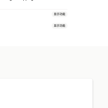
显示功能
显示功能
轮播
媒体图库
网格布局
摘要
筛选
和导出
评论迁移
自动化