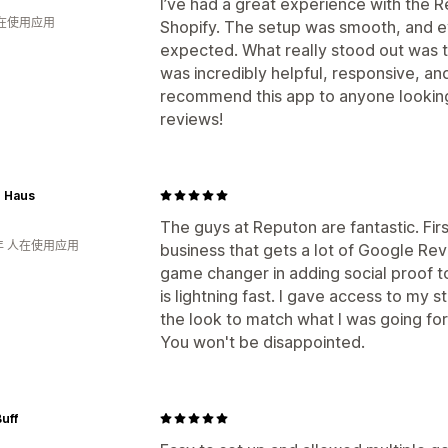
I’ve had a great experience with the
人在使用应用
Shopify. The setup was smooth, and e
expected. What really stood out was 
was incredibly helpful, responsive, an
recommend this app to anyone looking 
reviews!
 Haus
The guys at Reputon are fantastic. Firs
年 人在使用应用
business that gets a lot of Google Rev
game changer in adding social proof t
is lightning fast. I gave access to my
the look to match what I was going for. 
You won't be disappointed.
uff