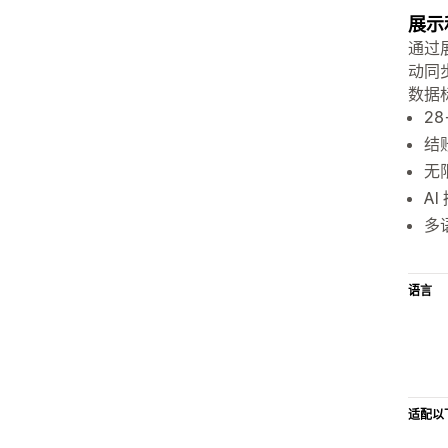
展示
通过
动同步
数据
2
结
无
A
多
语言
适配以