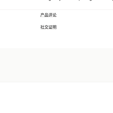
产品评论
展示选项
社交证明
客户推荐语
图片评论
星级评分
徽章
内容类型
所有评论页面
热门评论
评论亮点
评论
UGC
照片
评论
收集评论的方式
展示选项
弹出窗口
表单
问卷调查
二维码
导入
评论数量
多语言
自定义布局
社交链接
分析
互动跟踪