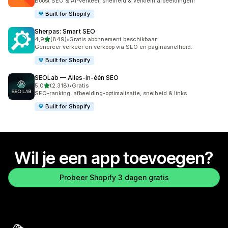
Boost SEO & AI-verkeer, snelheid & verklein afbeeldingen!
Built for Shopify
Sherpas: Smart SEO
van 5 sterren
4,9
(849)
•
Gratis abonnement beschikbaar
849 recensies in totaal
Genereer verkeer en verkoop via SEO en paginasnelheid.
Built for Shopify
SEOLab — Alles‑in‑één SEO
van 5 sterren
5,0
(2.318)
•
Gratis
2318 recensies in totaal
SEO-ranking, afbeelding-optimalisatie, snelheid & links
Built for Shopify
Wil je een app toevoegen?
Probeer Shopify 3 dagen gratis