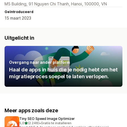
M5 Building, 91 Nguyen Chi Thanh, Hanoi, 100000, VN
Geïntroduceerd
15 maart 2023
Uitgelicht in
Overgang naar ander platform
Haal de apps in huis die je nodig hebt om het
migratieproces soepel te laten verlopen.
Meer apps zoals deze
Tiny SEO Speed Image Optimizer
van 5 sterren
5,0
(2.248)
•
Gratis te installeren
2248 recensies in totaal