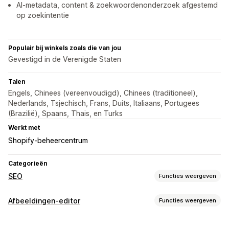
AI-metadata, content & zoekwoordenonderzoek afgestemd
op zoekintentie
Populair bij winkels zoals die van jou
Gevestigd in de Verenigde Staten
Talen
Engels, Chinees (vereenvoudigd), Chinees (traditioneel),
Nederlands, Tsjechisch, Frans, Duits, Italiaans, Portugees
(Brazilië), Spaans, Thais, en Turks
Werkt met
Shopify-beheercentrum
Categorieën
SEO
Functies weergeven
SEO-tools
Afbeeldingen-editor
Functies weergeven
Beeldcompressie
Alt-tekst
Bestandsnaamgeving
Beeldoptimalisatie
Content dupliceren
Preloading
Doodlopende links