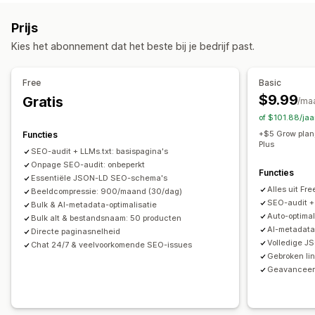
Automatische optimalisatie
Beeldcompressie
SEO
Backlinks
Omleidingen
404-pagina's
Sitemaps
Prijs
Alt-tekst
Pagina-indexering
Metatags
Rich snippets
JSON-LD
Kies het abonnement dat het beste bij je bedrijf past.
Schema's
Bulkbewerking
AI-generatie
Lokale SEO
Bulkbewerking
Beeldoptimalisatie
Snelheidsoptimalisatie
Alt-tekst
Bestandsnamen
Compressie
Free
Basic
Contentoptimalisatie
Optimalisatie van metagegevens
Grootte aanpassen
$9.99
Gratis
/ma
Automatiseringen
of $101.88/jaa
Prestaties bijhouden
+$5 Grow plan
Functies
Plus
SEO-score
Audits
Rapportage
Inzichten en tips
SEO-audit + LLMs.txt: basispagina's
Onpage SEO-audit: onbeperkt
Analytics
Concurrentie-analyse
Trefwoordanalyse
Functies
Essentiële JSON-LD SEO-schema's
Snelheidsanalyse
Contentanalyse
Score-tracking
Alles uit Fre
Beeldcompressie: 900/maand (30/dag)
SEO-audit +
Bulk & AI-metadata-optimalisatie
Auto-optimal
Bulk alt & bestandsnaam: 50 producten
AI-metadata
Directe paginasnelheid
Volledige 
Chat 24/7 & veelvoorkomende SEO-issues
Gebroken li
Geavanceerd