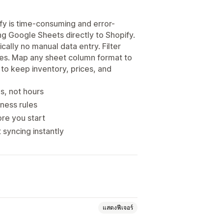
y is time-consuming and error-
ng Google Sheets directly to Shopify.
lly no manual data entry. Filter
les. Map any sheet column format to
 to keep inventory, prices, and
s, not hours
ness rules
re you start
syncing instantly
แสดงฟีเจอร์