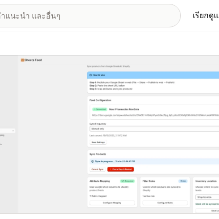
เรียกดู
อรีรูปภาพที่แสดง