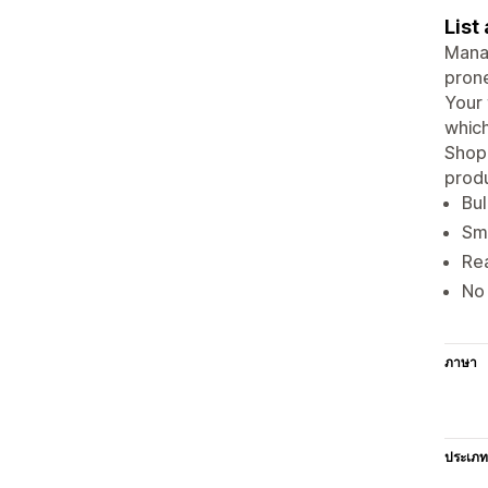
List
Manag
prone
Your 
which
Shopi
produ
Bul
Sma
Rea
No 
ภาษา
ประเภท