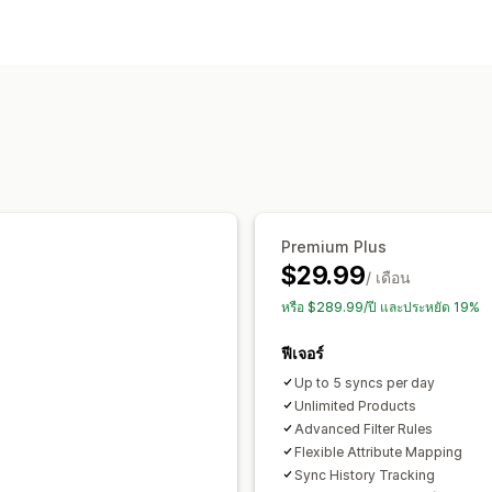
การปรับแต่งตะกร้าสินค้า
การกรองคุณลักษณะ
การแมปคุณลักษณ
กฎที่กำหนดเอง
สินค้าคงคลังในท้องถิ่น
การจัดการฟีด
ซิงค์สินค้า
การแก้ไขจำนวนมาก
ซิงค์ต
การสนับสนุนสินค้าคงคลัง
การจัดการ G
Premium Plus
$29.99
/ เดือน
หรือ $289.99/ปี และประหยัด 19%
ฟีเจอร์
Up to 5 syncs per day
Unlimited Products
Advanced Filter Rules
Flexible Attribute Mapping
Sync History Tracking