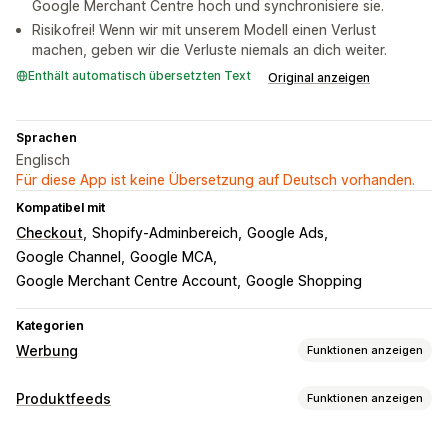
Google Merchant Centre hoch und synchronisiere sie.
Risikofrei! Wenn wir mit unserem Modell einen Verlust
machen, geben wir die Verluste niemals an dich weiter.
Enthält automatisch übersetzten Text
Original anzeigen
Sprachen
Englisch
Für diese App ist keine Übersetzung auf Deutsch vorhanden.
Kompatibel mit
Checkout
Shopify-Adminbereich
Google Ads
Google Channel
Google MCA
Google Merchant Centre Account
Google Shopping
Kategorien
Werbung
Funktionen anzeigen
Targeting
Produktfeeds
Funktionen anzeigen
Zielgruppensegmente
Ähnliche Zielgruppen
Feed-Anpassung
Benutzerdefinierte Zielgruppen
Demografie
Gerät