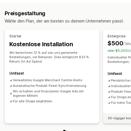
Attributzuordnung
Metafelder
KI-Zuordnung
Event-basiert
Keyword
Standortabhängig
Verhalten
Preisgestaltung
Benutzerdefinierte Formeln
Benutzerdefinierte Labels
Plattform
Produktkategorie
Zeitbasiert
KI-Targeting
Wähle den Plan, der am besten zu deinem Unternehmen passt.
Benutzerdefinierte Regeln
Lokales Inventar
Kampagnenmanagement
Lokalisierte Feeds
Mehrere Währungen
Mehrere Sprachen
KI-Optimierung
Automatisierte Kampagnen
Starter
Enterprise
Synchronisierung von Varianten
Gebotsoptimierung
Influencer:innen und Affiliates
$500
Kostenlose Installation
/ Mo
Feed-Management
Pixel-Verwaltung
Anzeigenbörse
oder $5,000/Ja
Wir berechnen 12 % auf von uns generierte
Produktsynchronisierung
Shop-Updates
Bestellungen, vor Retouren. Dies entspricht 833 %
Individueller 
Leistungsanalyse
Return On Ad Spend.
Bestellungen, 
Updates in Echtzeit
Geplante Synchronisierung
Leistungsverfolgung
Werbeausgaben
ROI-Analyse
Fehlervalidierung
Produktauswahl
Inventar-Support
Umfasst
Umfasst
Klickraten
Conversion-Tracking
Kosten pro Akquisition
GTIN-Management
Conversion-Tracking
Verwaltetes Google Merchant Centre-Konto
Persönliche
Impressionszahlen
UTM-Zuordnung
Traffic-Quelle
Feed-Optimierung
Leistungsüberwachung
Automatische Produkt-Feed-Synchronisierung
Individuelle
Wir schalten und finanzieren Google Ads mit
Produkt-Fee
eigenen Mitteln
Für Shops m
Für alle Shops empfohlen
Für hohe Tr
30-tägiger ko