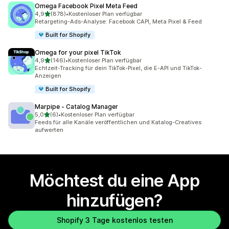
Omega Facebook Pixel Meta Feed
von 5 Sternen
4,9
(878)
•
Kostenloser Plan verfügbar
878 Rezensionen insgesamt
Retargeting-Ads-Analyse: Facebook CAPI, Meta Pixel & Feed
Built for Shopify
Omega for your pixel TikTok
von 5 Sternen
4,9
(146)
•
Kostenloser Plan verfügbar
146 Rezensionen insgesamt
Echtzeit-Tracking für dein TikTok-Pixel, die E-API und TikTok-
Anzeigen
Built for Shopify
Marpipe ‑ Catalog Manager
von 5 Sternen
5,0
(6)
•
Kostenloser Plan verfügbar
6 Rezensionen insgesamt
Feeds für alle Kanäle veröffentlichen und Katalog-Creatives
aufwerten
Möchtest du eine App
hinzufügen?
Shopify 3 Tage kostenlos testen