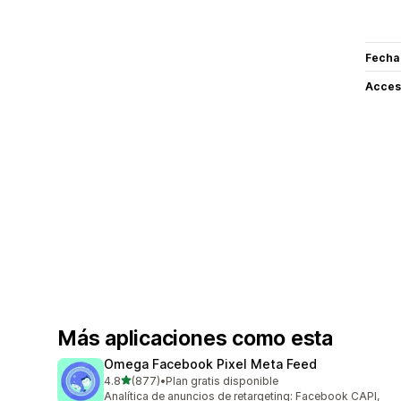
Fecha
Acceso
Más aplicaciones como esta
Omega Facebook Pixel Meta Feed
de 5 estrellas
4.8
(877)
•
Plan gratis disponible
877 reseñas en total
Analítica de anuncios de retargeting: Facebook CAPI,