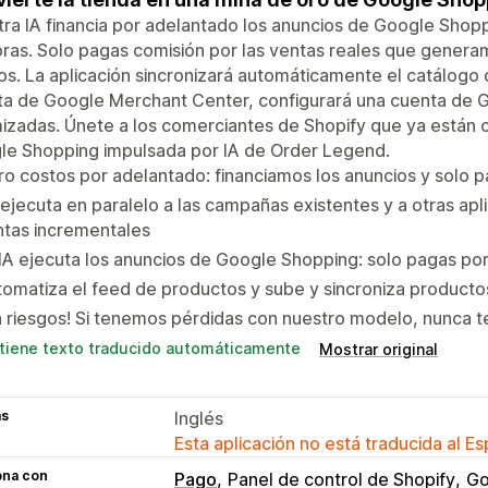
ra IA financia por adelantado los anuncios de Google Shoppi
ras. Solo pagas comisión por las ventas reales que generam
os. La aplicación sincronizará automáticamente el catálogo
ta de Google Merchant Center, configurará una cuenta de 
izadas. Únete a los comerciantes de Shopify que ya están 
le Shopping impulsada por IA de Order Legend.
o costos por adelantado: financiamos los anuncios y solo p
ejecuta en paralelo a las campañas existentes y a otras apl
ntas incrementales
IA ejecuta los anuncios de Google Shopping: solo pagas por
omatiza el feed de productos y sube y sincroniza product
n riesgos! Si tenemos pérdidas con nuestro modelo, nunca te
tiene texto traducido automáticamente
Mostrar original
as
Inglés
Esta aplicación no está traducida al E
ona con
Pago
Panel de control de Shopify
Go