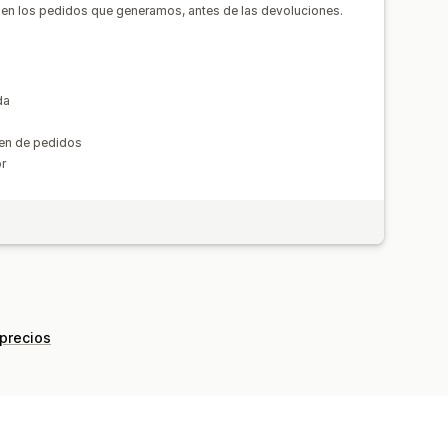
n UTM
Fuente de tráfico
ción de feed
en los pedidos que generamos, antes de las devoluciones.
da
men de pedidos
or
 precios