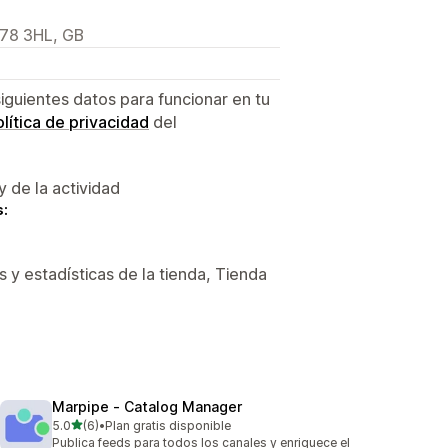
B78 3HL, GB
siguientes datos para funcionar en tu
lítica de privacidad
del
y de la actividad
s:
 y estadísticas de la tienda, Tienda
Marpipe ‑ Catalog Manager
de 5 estrellas
5.0
(6)
•
Plan gratis disponible
6 reseñas en total
Publica feeds para todos los canales y enriquece el