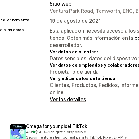
Sitio web
Ventura Park Road, Tamworth, ENG, 
 de lanzamiento
19 de agosto de 2021
 a los datos
Esta aplicación necesita acceso a los 
tienda. Obtén más información en la
po
desarrollador.
Ver datos de clientes:
Datos sensibles, datos del dispositivo 
Ver datos de empleados y colaboradore
Propietario de tienda
Ver y editar datos de la tienda:
Clientes, Productos, Pedidos, Informes
online
Ver los detalles
Omega for your pixel TikTok
de 5 estrellas
4.9
(146)
•
Plan gratis disponible
146 reseñas en total
Seguimiento en tiempo real para tu TikTok Pixel, E-API y