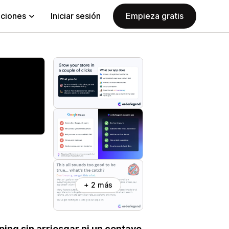
aciones
Iniciar sesión
Empieza gratis
+ 2 más
ing sin arriesgar ni un centavo