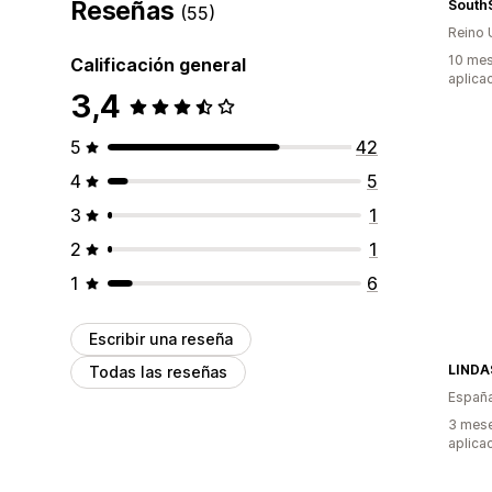
Reseñas
SouthS
(55)
Reino 
10 mes
Calificación general
aplica
3,4
5
42
4
5
3
1
2
1
1
6
Escribir una reseña
LINDA
Todas las reseñas
Españ
3 mese
aplica