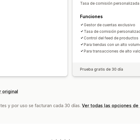
Recuentos de impresiones
Atribució
Seguimiento de conversión
Optimiza
Tasa de comisión personalizada 
Monitoreo de rendimiento
Funciones
Gestor de cuentas exclusivo
Tasa de comisión personaliza
Control del feed de productos
Para tiendas con un alto volu
Para transacciones de alto val
Prueba gratis de 30 día
 original
tes y por uso se facturan cada 30 días.
Ver todas las opciones de