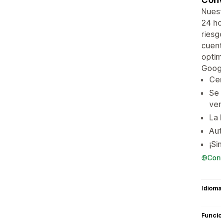
Nuest
24 ho
riesg
cuen
optim
Goog
Cer
Se 
ve
La 
Aut
¡Si
Con
Idiom
Funci