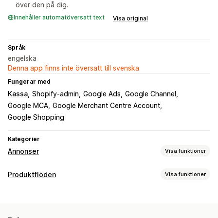
över den på dig.
Innehåller automatöversatt text
Visa original
Språk
engelska
Denna app finns inte översatt till svenska
Fungerar med
Kassa
Shopify-admin
Google Ads
Google Channel
Google MCA
Google Merchant Centre Account
Google Shopping
Kategorier
Annonser
Visa funktioner
Målinriktning
Produktflöden
Visa funktioner
Målgruppssegment
Lookalike-målgrupper
Anpassning av flöde
Anpassade målgrupper
Demografi
Enhet
Attributmappning
Metafält
AI-mappning
Händelsebaserad
Keyword
Platsbaserad
Beteende