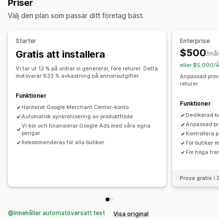
Priser
Anpassade formler
Anpassade etiketter
Anpassade regler
Plattform
Produktkategori
Tidbaserat
AI-målinriktning
Välj den plan som passar ditt företag bäst.
Lokalt lager
Lokaliserade flöden
Flera valutor
Flera språk
Kampanjhantering
Variantsynkronisering
AI-optimering
Automatiserade kampanjer
Budoptimering
Starter
Enterprise
Flödeshantering
Influerare och affiliates
Pixelhantering
Annonsutbyte
$500
Gratis att installera
/må
Produktsynkronisering
Butiksuppdateringar
eller $5,000/å
Prestandaanalys
Vi tar ut 12 % på ordrar vi genererar, före returer. Detta
Uppdateringar i realtid
Schemalagd synkronisering
motsvarar 833 % avkastning på annonsutgifter.
Anpassad provi
Spårning av prestanda
Annonskostnad
ROI-analys
returer.
Felvalidering
Produktval
Lagersupport
GTIN-hantering
Klickfrekvens
Konverteringsspårning
Kostnad per förvärv
Funktioner
Konverteringsspårning
Flödesoptimering
Funktioner
Antal visningar
UTM-attribuering
Trafikkälla
Hanterat Google Merchant Center-konto
Övervakning av prestanda
Dedikerad k
Automatisk synkronisering av produktflöde
Anpassad pr
Vi kör och finansierar Google Ads med våra egna
pengar
Kontrollera 
Rekommenderas för alla butiker
För butiker 
För höga tr
Prova gratis i
Innehåller automatöversatt text
Visa original