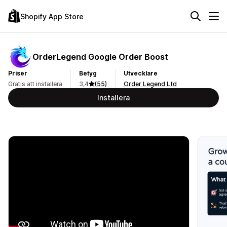
Shopify App Store
OrderLegend Google Order Boost
Priser
Betyg
Utvecklare
Gratis att installera
3,4
(55)
Order Legend Ltd
Installera