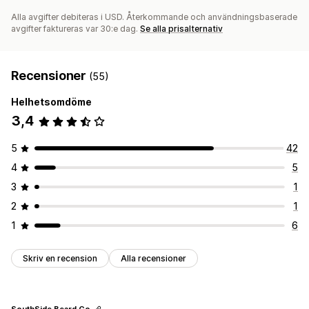
Alla avgifter debiteras i USD. Återkommande och användningsbaserade
avgifter faktureras var 30:e dag.
Se alla prisalternativ
Recensioner
(55)
Helhetsomdöme
3,4
5
42
4
5
3
1
2
1
1
6
Skriv en recension
Alla recensioner
SouthSide Beard Co.