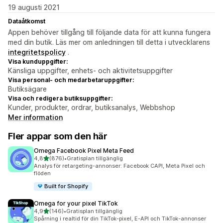
19 augusti 2021
Dataåtkomst
Appen behöver tillgång till följande data för att kunna fungera
med din butik. Läs mer om anledningen till detta i utvecklarens
integritetspolicy
.
Visa kunduppgifter:
Känsliga uppgifter, enhets- och aktivitetsuppgifter
Visa personal- och medarbetaruppgifter:
Butiksägare
Visa och redigera butiksuppgifter:
Kunder, produkter, ordrar, butiksanalys, Webbshop
Mer information
Fler appar som den här
Omega Facebook Pixel Meta Feed
av 5 stjärnor
4,8
(876)
•
Gratisplan tillgänglig
876 recensioner totalt
Analys för retargeting-annonser: Facebook CAPI, Meta Pixel och
flöden
Built for Shopify
Omega for your pixel TikTok
av 5 stjärnor
4,9
(146)
•
Gratisplan tillgänglig
146 recensioner totalt
Spårning i realtid för din TikTok-pixel, E-API och TikTok-annonser