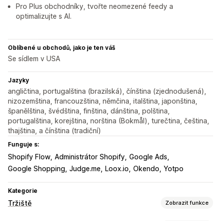
Pro Plus obchodníky, tvořte neomezené feedy a
optimalizujte s AI.
Oblíbené u obchodů, jako je ten váš
Se sídlem v USA
Jazyky
angličtina, portugalština (brazilská), čínština (zjednodušená),
nizozemština, francouzština, němčina, italština, japonština,
španělština, švédština, finština, dánština, polština,
portugalština, korejština, norština (Bokmål), turečtina, čeština,
thajština, a čínština (tradiční)
Funguje s:
Shopify Flow
Administrátor Shopify
Google Ads
Google Shopping
Judge.me
Loox.io
Okendo
Yotpo
Kategorie
Tržiště
Zobrazit funkce