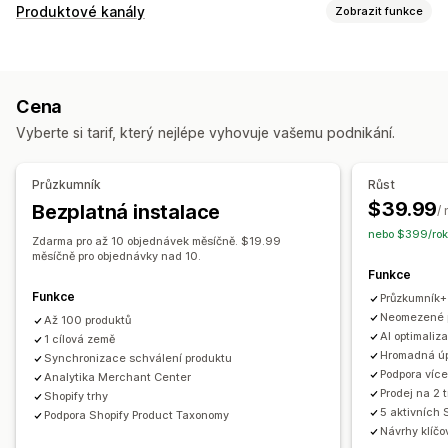
Správa listingů
Produktové kanály
Zobrazit funkce
Automatizace kanálů
Produktový kanál
Přizpůsobení kanálu
Synchronizace produktů
Výběr produktů
Filtrování atributů
Mapování atributů
Metapole
Synchronizace nabídek
Místní měna
Překlad kanálů
Cena
Mapování pomocí umělé inteligence
Lokalizované kanály
Hromadné nahrávání
Vlastní listingy
Analytika listingů
Vyberte si tarif, který nejlépe vyhovuje vašemu podnikání.
Více měn
Více jazyků
Synchronizace variant
Cílení kolekcí
Řízení objednávek
Správa kanálů
Jednotný panel
Synchronizace skladových zásob
Průzkumník
Růst
Synchronizace produktů
Hromadné úpravy
$39.99
Bezplatná instalace
/
Aktualizace obchodu
Aktualizace v reálném čase
nebo $399/rok
Zdarma pro až 10 objednávek měsíčně. $19.99
Naplánovaná synchronizace
Ověřování chyb
měsíčně pro objednávky nad 10.
Funkce
Výběr produktů
Kanály specifické pro cíle
Funkce
Průzkumník+
Podpora skladových zásob
Správa GTIN
Headless
Neomezené p
Až 100 produktů
Optimalizace kanálů
Monitorování výkonnosti
AI optimaliz
1 cílová země
Více formátů
Hromadná úp
Synchronizace schválení produktu
Podpora více
Analytika Merchant Center
Prodej na 2 
Shopify trhy
5 aktivních 
Podpora Shopify Product Taxonomy
Návrhy klíčo