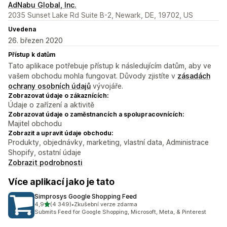
AdNabu Global, Inc.
2035 Sunset Lake Rd Suite B-2, Newark, DE, 19702, US
Uvedena
26. březen 2020
Přístup k datům
Tato aplikace potřebuje přístup k následujícím datům, aby ve
vašem obchodu mohla fungovat. Důvody zjistíte v
zásadách
ochrany osobních údajů
vývojáře.
Zobrazovat údaje o zákaznících:
Údaje o zařízení a aktivitě
Zobrazovat údaje o zaměstnancích a spolupracovnících:
Majitel obchodu
Zobrazit a upravit údaje obchodu:
Produkty, objednávky, marketing, vlastní data, Administrace
Shopify, ostatní údaje
Zobrazit podrobnosti
Více aplikací jako je tato
Simprosys Google Shopping Feed
z 5 hvězd
4,9
(4 349)
•
Zkušební verze zdarma
Celkový počet recenzí: 4349
Submits Feed for Google Shopping, Microsoft, Meta, & Pinterest