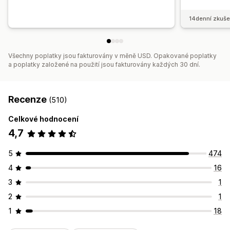
14denní zkuše
Všechny poplatky jsou fakturovány v měně USD. Opakované poplatky
a poplatky založené na použití jsou fakturovány každých 30 dní.
Recenze
(510)
Celkové hodnocení
4,7
5
474
4
16
3
1
2
1
1
18