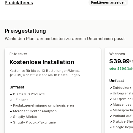
Angebotsmanagement
Produktfeeds
Funktionen anzeigen
Feedautomatisierung
Produktfeed
Feed-Anpassung
Produktsynchronisierung
Produktauswahl
Attributfilterung
Attributzuordnung
Metafelder
Synchronisierung von Angeboten
Landeswährung
Preisgestaltung
KI-Zuordnung
Lokalisierte Feeds
Mehrere Währungen
Feedübersetzung
Massenupload
Wähle den Plan, der am besten zu deinem Unternehmen passt.
Mehrere Sprachen
Synchronisierung von Varianten
Benutzerdefinierte Angebote
Angebotsanalyse
Targeting für Kollektionen
Bestellverwaltung
Entdecker
Wachsen
Feed-Management
Einheitliches Dashboard
Inventarsynchronisierung
$39.99
Kostenlose Installation
/
Produktsynchronisierung
Massenbearbeitung
oder $399/Jahr
Kostenlos für bis zu 10 Bestellungen/Monat.
Shop-Updates
Updates in Echtzeit
$19,99/Monat für mehr als 10 Bestellungen.
Umfasst
Geplante Synchronisierung
Fehlervalidierung
Umfasst
Entdecker+
Produktauswahl
Zielgruppenspezifische Feeds
Unbegrenzte
Bis zu 100 Produkte
Inventar-Support
GTIN-Management
Headless
KI-Optimier
1 Zielland
Feed-Optimierung
Leistungsüberwachung
Multiformat
Massenbearb
Produktgenehmigung synchronisieren
Mehrsprach
Merchant Center Analysen
Verkauf auf
Shopify Märkte
5 aktive Sho
Shopify Produkt-Taxonomie
Google Keyw