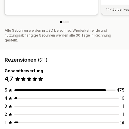
14-tägiger ko
Alle Gebühren werden in USD berechnet. Wiederkehrende und
nutzungsabhängige Gebühren werden alle 30 Tage in Rechnung
gestellt.
Rezensionen
(511)
Gesamtbewertung
4,7
5
475
4
16
3
1
2
1
1
18