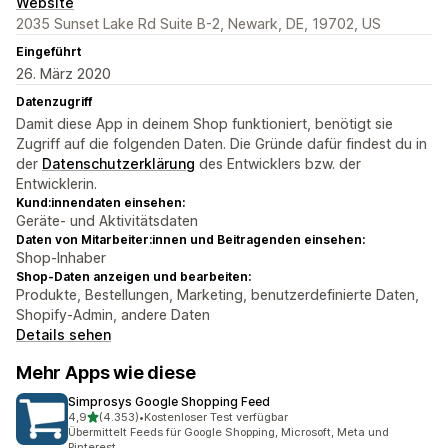
Website
2035 Sunset Lake Rd Suite B-2, Newark, DE, 19702, US
Eingeführt
26. März 2020
Datenzugriff
Damit diese App in deinem Shop funktioniert, benötigt sie
Zugriff auf die folgenden Daten. Die Gründe dafür findest du in
der
Datenschutzerklärung
des Entwicklers bzw. der
Entwicklerin.
Kund:innendaten einsehen:
Geräte- und Aktivitätsdaten
Daten von Mitarbeiter:innen und Beitragenden einsehen:
Shop-Inhaber
Shop-Daten anzeigen und bearbeiten:
Produkte, Bestellungen, Marketing, benutzerdefinierte Daten,
Shopify-Admin, andere Daten
Details sehen
Mehr Apps wie diese
Simprosys Google Shopping Feed
von 5 Sternen
4,9
(4.353)
•
Kostenloser Test verfügbar
4353 Rezensionen insgesamt
Übermittelt Feeds für Google Shopping, Microsoft, Meta und
Pinterest