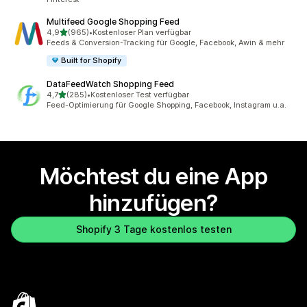
Multifeed Google Shopping Feed
von 5 Sternen
4,9
(965)
•
Kostenloser Plan verfügbar
965 Rezensionen insgesamt
Feeds & Conversion-Tracking für Google, Facebook, Awin & mehr
Built for Shopify
DataFeedWatch Shopping Feed
von 5 Sternen
4,7
(285)
•
Kostenloser Test verfügbar
285 Rezensionen insgesamt
Feed-Optimierung für Google Shopping, Facebook, Instagram u.a.
Möchtest du eine App
hinzufügen?
Shopify 3 Tage kostenlos testen