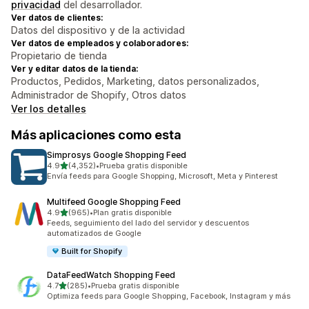
privacidad
del desarrollador.
Ver datos de clientes:
Datos del dispositivo y de la actividad
Ver datos de empleados y colaboradores:
Propietario de tienda
Ver y editar datos de la tienda:
Productos, Pedidos, Marketing, datos personalizados,
Administrador de Shopify, Otros datos
Ver los detalles
Más aplicaciones como esta
Simprosys Google Shopping Feed
de 5 estrellas
4.9
(4,352)
•
Prueba gratis disponible
4352 reseñas en total
Envía feeds para Google Shopping, Microsoft, Meta y Pinterest
Multifeed Google Shopping Feed
de 5 estrellas
4.9
(965)
•
Plan gratis disponible
965 reseñas en total
Feeds, seguimiento del lado del servidor y descuentos
automatizados de Google
Built for Shopify
DataFeedWatch Shopping Feed
de 5 estrellas
4.7
(285)
•
Prueba gratis disponible
285 reseñas en total
Optimiza feeds para Google Shopping, Facebook, Instagram y más