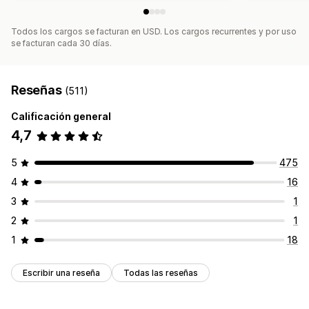
Todos los cargos se facturan en USD. Los cargos recurrentes y por uso
se facturan cada 30 días.
Reseñas
(511)
Calificación general
4,7
5
475
4
16
3
1
2
1
1
18
Escribir una reseña
Todas las reseñas