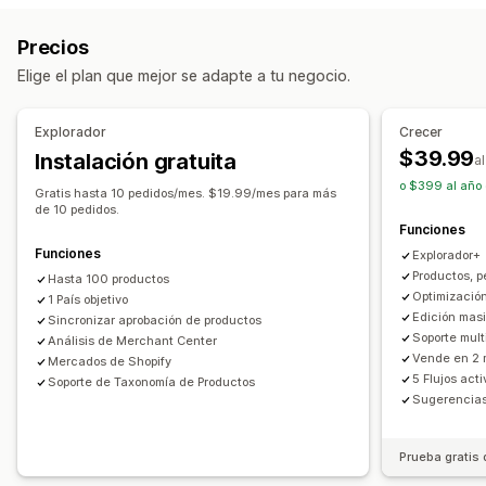
Filtros de atributos
Mapeo de atributos
Metacampos
Sincronización de ofertas
Moneda local
Precios
Mapeo de IA
Feeds localizados
Múltiples monedas
Traducción de feed
Subida masiva
Elige el plan que mejor se adapte a tu negocio.
Múltiples idiomas
Sincronización de variantes
Publicaciones personalizadas
Segmentación de colecciones
Informes y estadísticas de publicaciones
Explorador
Crecer
Gestión de feed
Administración de pedidos
$39.99
Instalación gratuita
a
Sincronización de productos
Edición masiva
Panel de control unificado
Sincronización de inventario
o $399 al año 
Gratis hasta 10 pedidos/mes. $19.99/mes para más
Actualizaciones de tienda
Actualizaciones en tiempo real
de 10 pedidos.
Funciones
Sincronización programada
Validación de errores
Funciones
Explorador+
Selección de productos
Productos, p
Hasta 100 productos
Feeds de públicos objetivos específicos
Optimizació
1 País objetivo
Soporte técnico de inventario
Gestión de GTIN
Headless
Edición masi
Sincronizar aprobación de productos
Soporte mult
Análisis de Merchant Center
Optimización de feed
Monitoreo de rendimiento
Vende en 2
Mercados de Shopify
Múltiples formatos
5 Flujos act
Soporte de Taxonomía de Productos
Sugerencias
Prueba gratis 