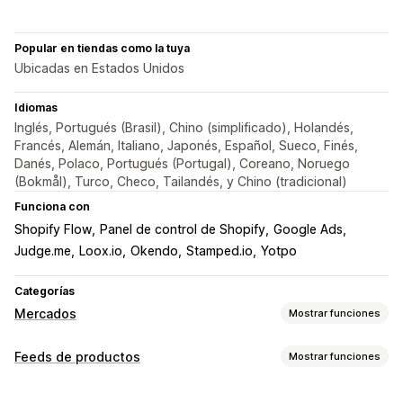
Popular en tiendas como la tuya
Ubicadas en Estados Unidos
Idiomas
Inglés, Portugués (Brasil), Chino (simplificado), Holandés,
Francés, Alemán, Italiano, Japonés, Español, Sueco, Finés,
Danés, Polaco, Portugués (Portugal), Coreano, Noruego
(Bokmål), Turco, Checo, Tailandés, y Chino (tradicional)
Funciona con
Shopify Flow
Panel de control de Shopify
Google Ads
Judge.me
Loox.io
Okendo
Stamped.io
Yotpo
Categorías
Mercados
Mostrar funciones
Gestión de publicaciones
Feeds de productos
Mostrar funciones
Automatización de feed
Feed de productos
Personalización de feed
Sincronización de productos
Selección de productos