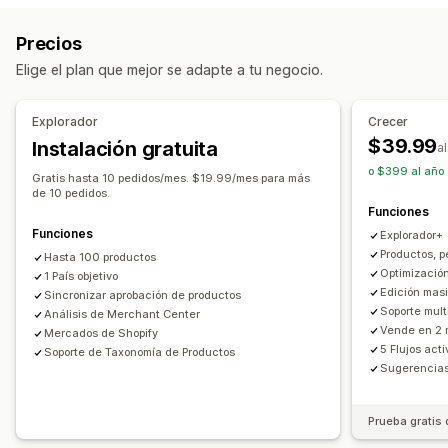
Filtros de atributos
Mapeo de atributos
Metacampos
Sincronización de ofertas
Moneda local
Precios
Mapeo de IA
Feeds localizados
Múltiples monedas
Traducción de feed
Subida masiva
Elige el plan que mejor se adapte a tu negocio.
Múltiples idiomas
Sincronización de variantes
Publicaciones personalizadas
Segmentación de colecciones
Informes y estadísticas de publicaciones
Explorador
Crecer
Gestión de feed
Administración de pedidos
$39.99
Instalación gratuita
a
Sincronización de productos
Edición masiva
Panel de control unificado
Sincronización de inventario
o $399 al año 
Gratis hasta 10 pedidos/mes. $19.99/mes para más
Actualizaciones de tienda
Actualizaciones en tiempo real
de 10 pedidos.
Funciones
Sincronización programada
Validación de errores
Funciones
Explorador+
Selección de productos
Productos, p
Hasta 100 productos
Feeds de públicos objetivos específicos
Optimizació
1 País objetivo
Soporte técnico de inventario
Gestión de GTIN
Headless
Edición masi
Sincronizar aprobación de productos
Soporte mult
Análisis de Merchant Center
Optimización de feed
Monitoreo de rendimiento
Vende en 2
Mercados de Shopify
Múltiples formatos
5 Flujos act
Soporte de Taxonomía de Productos
Sugerencias
Prueba gratis 