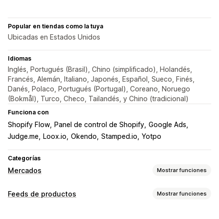
Popular en tiendas como la tuya
Ubicadas en Estados Unidos
Idiomas
Inglés, Portugués (Brasil), Chino (simplificado), Holandés,
Francés, Alemán, Italiano, Japonés, Español, Sueco, Finés,
Danés, Polaco, Portugués (Portugal), Coreano, Noruego
(Bokmål), Turco, Checo, Tailandés, y Chino (tradicional)
Funciona con
Shopify Flow
Panel de control de Shopify
Google Ads
Judge.me
Loox.io
Okendo
Stamped.io
Yotpo
Categorías
Mercados
Mostrar funciones
Gestión de publicaciones
Feeds de productos
Mostrar funciones
Automatización de feed
Feed de productos
Personalización de feed
Sincronización de productos
Selección de productos