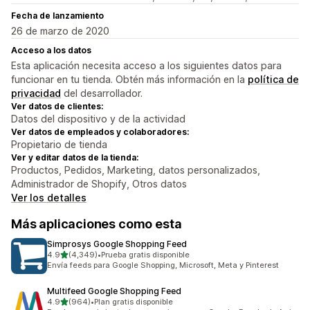
Fecha de lanzamiento
26 de marzo de 2020
Acceso a los datos
Esta aplicación necesita acceso a los siguientes datos para
funcionar en tu tienda. Obtén más información en la
política de
privacidad
del desarrollador.
Ver datos de clientes:
Datos del dispositivo y de la actividad
Ver datos de empleados y colaboradores:
Propietario de tienda
Ver y editar datos de la tienda:
Productos, Pedidos, Marketing, datos personalizados,
Administrador de Shopify, Otros datos
Ver los detalles
Más aplicaciones como esta
Simprosys Google Shopping Feed
de 5 estrellas
4.9
(4,349)
•
Prueba gratis disponible
4349 reseñas en total
Envía feeds para Google Shopping, Microsoft, Meta y Pinterest
Multifeed Google Shopping Feed
de 5 estrellas
4.9
(964)
•
Plan gratis disponible
964 reseñas en total