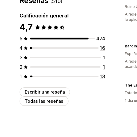
Reseñas
(510)
Reino 
Alrede
Calificación general
la apli
4,7
5
474
Bardi
4
16
Españ
3
1
Alrede
2
1
usando
1
18
The E
Escribir una reseña
Estado
1 día 
Todas las reseñas