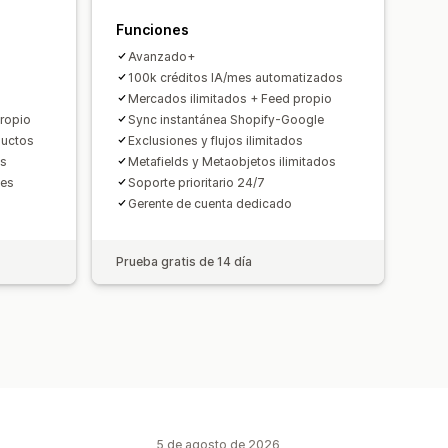
formatos
Funciones
Avanzado+
100k créditos IA/mes automatizados
Mercados ilimitados + Feed propio
ropio
Sync instantánea Shopify-Google
ductos
Exclusiones y flujos ilimitados
ss
Metafields y Metaobjetos ilimitados
nes
Soporte prioritario 24/7
Gerente de cuenta dedicado
Prueba gratis de 14 día
5 de agosto de 2026