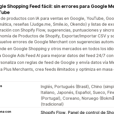
le Shopping Feed fácil: sin errores para Google M
Tube
de productos con IA para ventas en Google, YouTube, Goog
ática, reseñas (Judge.me, Smile.io, Okendo) y listas de exc
ración con Shopify Flow, sugerencias, puntuaciones y sincro
nomía de Productos de Shopify, Exportar/Importar CSV y s
suelve errores de Google Merchant con sugerencias automá
nde en Google Shopping y otros mercados en todos los idi
a Google Ads Feed AI para mejorar datos del feed 24/7 co
sonaliza con reglas de feed de Google y envía datos vía Me
a Plus Merchants, crea feeds ilimitados y optimiza en masa 
as
Inglés, Portugués (Brasil), Chino (sim
Italiano, Japonés, Español, Sueco, Fi
(Portugal), Coreano, Noruego (Bokmål
(tradicional)
ona con
Shopify Flow
Panel de control de Sho