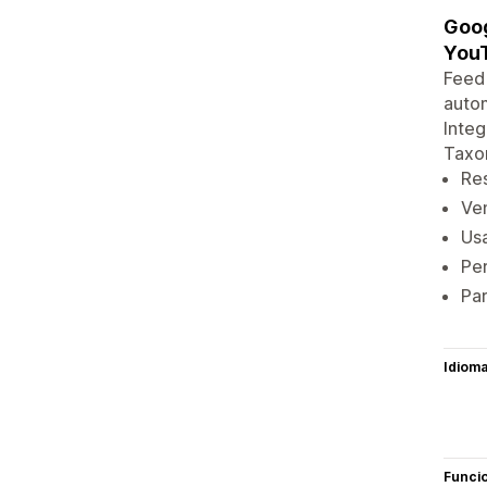
Goog
You
Feed 
autom
Integ
Taxo
Re
Ve
Us
Per
Par
Idiom
Funci