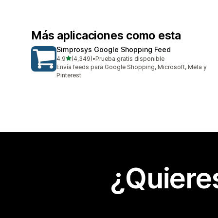
Más aplicaciones como esta
Simprosys Google Shopping Feed
de 5 estrellas
4.9
(4,349)
•
Prueba gratis disponible
4349 reseñas en total
Envía feeds para Google Shopping, Microsoft, Meta y
Pinterest
¿Quiere