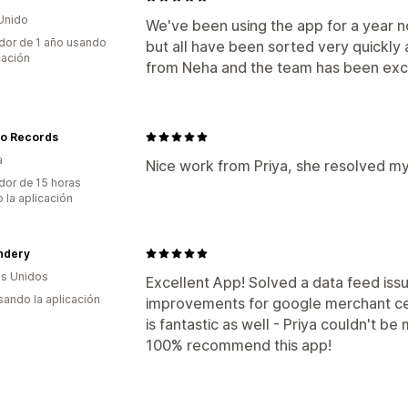
Unido
We've been using the app for a year 
dor de 1 año usando
but all have been sorted very quickly 
cación
from Neha and the team has been exc
no Records
a
Nice work from Priya, she resolved m
dor de 15 horas
 la aplicación
ndery
s Unidos
Excellent App! Solved a data feed iss
usando la aplicación
improvements for google merchant ce
is fantastic as well - Priya couldn't b
100% recommend this app!