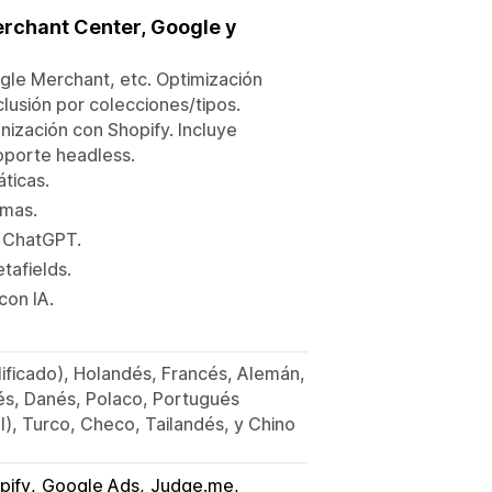
erchant Center, Google y
le Merchant, etc. Optimización
lusión por colecciones/tipos.
nización con Shopify. Incluye
oporte headless.
ticas.
omas.
n ChatGPT.
tafields.
con IA.
plificado), Holandés, Francés, Alemán,
nés, Danés, Polaco, Portugués
), Turco, Checo, Tailandés, y Chino
pify
Google Ads
Judge.me