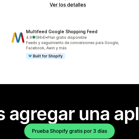
Ver los detalles
Multifeed Google Shopping Feed
de 5 estrellas
4.9
(964)
•
Plan gratis disponible
964 reseñas en total
Feeds y seguimiento de conversiones para Google,
Facebook, Awin y más
Built for Shopify
s agregar una apl
Prueba Shopify gratis por 3 días