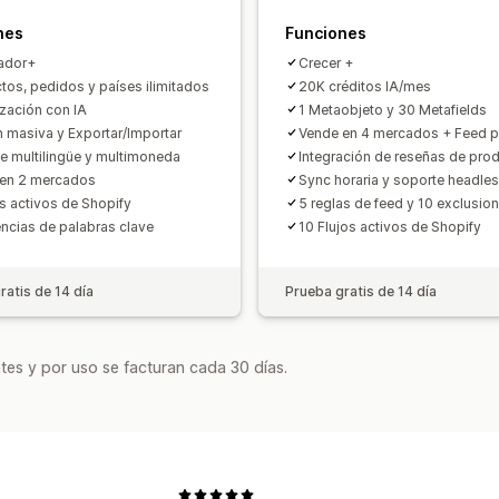
Monitoreo de rendimiento
Múltiples 
nes
Funciones
ador+
Crecer +
tos, pedidos y países ilimitados
20K créditos IA/mes
zación con IA
1 Metaobjeto y 30 Metafields
n masiva y Exportar/Importar
Vende en 4 mercados + Feed p
e multilingüe y multimoneda
Integración de reseñas de pro
en 2 mercados
Sync horaria y soporte headle
os activos de Shopify
5 reglas de feed y 10 exclusio
ncias de palabras clave
10 Flujos activos de Shopify
ratis de 14 día
Prueba gratis de 14 día
tes y por uso se facturan cada 30 días.