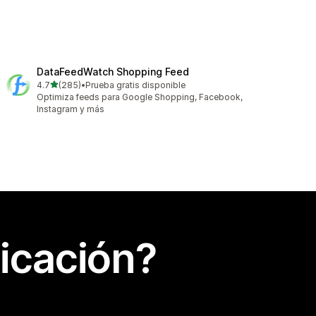
DataFeedWatch Shopping Feed
de 5 estrellas
4.7
(285)
•
Prueba gratis disponible
285 reseñas en total
Optimiza feeds para Google Shopping, Facebook,
Instagram y más
icación?