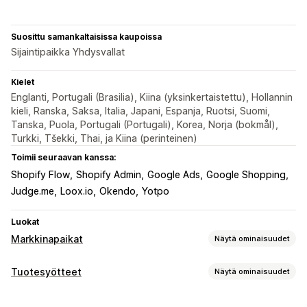
Suosittu samankaltaisissa kaupoissa
Sijaintipaikka Yhdysvallat
Kielet
Englanti, Portugali (Brasilia), Kiina (yksinkertaistettu), Hollannin
kieli, Ranska, Saksa, Italia, Japani, Espanja, Ruotsi, Suomi,
Tanska, Puola, Portugali (Portugali), Korea, Norja (bokmål),
Turkki, Tšekki, Thai, ja Kiina (perinteinen)
Toimii seuraavan kanssa:
Shopify Flow
Shopify Admin
Google Ads
Google Shopping
Judge.me
Loox.io
Okendo
Yotpo
Luokat
Markkinapaikat
Näytä ominaisuudet
Listausten hallinnointi
Tuotesyötteet
Näytä ominaisuudet
Syötteen automaatio
Tuotesyöte
Syötteen mukauttaminen
Tuotteiden synkronointi
Tuotteiden valinta