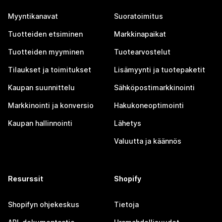
Myyntikanavat
Suoratoimitus
Tuotteiden etsiminen
Markkinapaikat
Tuotteiden myyminen
Tuotearvostelut
Tilaukset ja toimitukset
Lisämyynti ja tuotepaketit
Kaupan suunnittelu
Sähköpostimarkkinointi
Markkinointi ja konversio
Hakukoneoptimointi
Kaupan hallinnointi
Lähetys
Valuutta ja käännös
Resurssit
Shopify
Shopifyn ohjekeskus
Tietoja