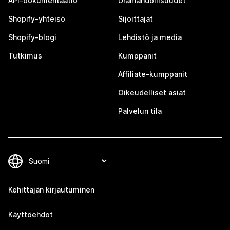
API-dokumentaatio
Uramahdollisuudet
Shopify-yhteisö
Sijoittajat
Shopify-blogi
Lehdistö ja media
Tutkimus
Kumppanit
Affiliate-kumppanit
Oikeudelliset asiat
Palvelun tila
Kehittäjän kirjautuminen
Käyttöehdot