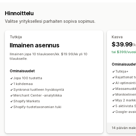
Määritteiden suodattaminen
Määritteiden yhdistäminen
Tilausten synkronointi
Paikallinen valuutta
Hinnoittelu
Metakentät
Tietojenkeruu tekoälyn avulla
Syötteen käännös
Joukkolataus (siirto)
Valitse yrityksellesi parhaiten sopiva sopimus.
Lokalisoidut syötteet
Monta valuuttaa
Monikielisyys
Mukautetut listaukset
Listausten analytiikka
Versioiden synkronointi
Kokoelmien kohdentaminen
Tilausten hallinta
Tutkija
Kasva
Syötteen hallinnointi
Yhtenäinen dashboard
Varaston synkronointi
$39.99
Ilmainen asennus
/
Tuotteiden synkronointi
Joukkomuokkaus
tai $399/vuosi
Ilmainen jopa 10 tilaukseen/kk. $19.99/kk yli 10
Kaupan päivitykset
Reaaliaikaiset päivitykset
tilaukselle.
Ominaisuude
Ajastettu synkronointi
Virheen validointi
Ominaisuudet
Tutkija+
Tuotteiden valinta
Kohdekohtaiset syötteet
Varaston tuki
Rajattomat t
Jopa 100 tuotetta
GTIN-numeroiden hallinnointi
Headless
AI-optimointi
1 kohdemaa
Syötteen optimointi
Tehokkuuden valvonta
Massamuokka
Synkronoi tuotteen hyväksyntä
Monikielinen
Merchant Center -analytiikka
Useat formaatit
Myy 2 markk
Shopify Markets
5 aktiivista 
Shopify-tuotetaxonomian tuki
Google-ava
14 päivän mak