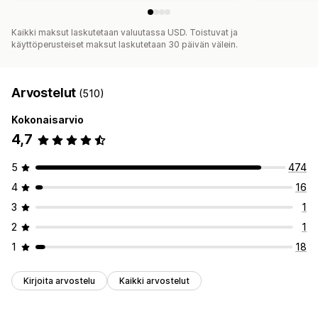
Kaikki maksut laskutetaan valuutassa USD. Toistuvat ja
käyttöperusteiset maksut laskutetaan 30 päivän välein.
Arvostelut
(510)
Kokonaisarvio
4,7
5
474
4
16
3
1
2
1
1
18
Kirjoita arvostelu
Kaikki arvostelut