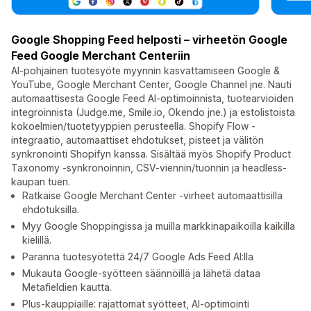
Google Shopping Feed helposti – virheetön Google
Feed Google Merchant Centeriin
AI-pohjainen tuotesyöte myynnin kasvattamiseen Google &
YouTube, Google Merchant Center, Google Channel jne. Nauti
automaattisesta Google Feed AI-optimoinnista, tuotearvioiden
integroinnista (Judge.me, Smile.io, Okendo jne.) ja estolistoista
kokoelmien/tuotetyyppien perusteella. Shopify Flow -
integraatio, automaattiset ehdotukset, pisteet ja välitön
synkronointi Shopifyn kanssa. Sisältää myös Shopify Product
Taxonomy -synkronoinnin, CSV-viennin/tuonnin ja headless-
kaupan tuen.
Ratkaise Google Merchant Center -virheet automaattisilla
ehdotuksilla.
Myy Google Shoppingissa ja muilla markkinapaikoilla kaikilla
kielillä.
Paranna tuotesyötettä 24/7 Google Ads Feed AI:lla
Mukauta Google-syötteen säännöillä ja lähetä dataa
Metafieldien kautta.
Plus-kauppiaille: rajattomat syötteet, AI-optimointi