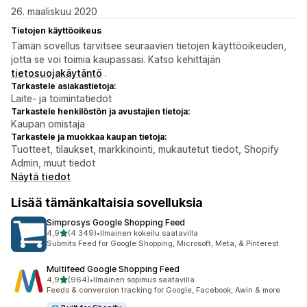
26. maaliskuu 2020
Tietojen käyttöoikeus
Tämän sovellus tarvitsee seuraavien tietojen käyttöoikeuden,
jotta se voi toimia kaupassasi. Katso kehittäjän
tietosuojakäytäntö
.
Tarkastele asiakastietoja:
Laite- ja toimintatiedot
Tarkastele henkilöstön ja avustajien tietoja:
Kaupan omistaja
Tarkastele ja muokkaa kaupan tietoja:
Tuotteet, tilaukset, markkinointi, mukautetut tiedot, Shopify
Admin, muut tiedot
Näytä tiedot
Lisää tämänkaltaisia sovelluksia
Simprosys Google Shopping Feed
/ 5 tähteä
4,9
(4 349)
•
Ilmainen kokeilu saatavilla
4349 arvostelua yhteensä
Submits Feed for Google Shopping, Microsoft, Meta, & Pinterest
Multifeed Google Shopping Feed
/ 5 tähteä
4,9
(964)
•
Ilmainen sopimus saatavilla
964 arvostelua yhteensä
Feeds & conversion tracking for Google, Facebook, Awin & more