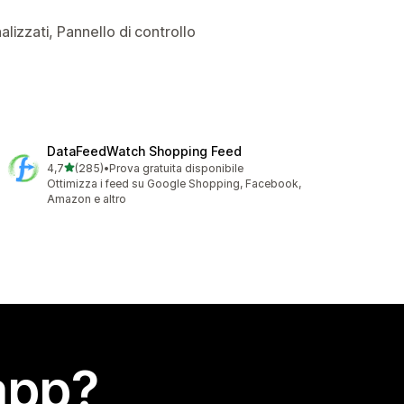
alizzati, Pannello di controllo
DataFeedWatch Shopping Feed
stelle su 5
4,7
(285)
•
Prova gratuita disponibile
285 recensioni totali
Ottimizza i feed su Google Shopping, Facebook,
Amazon e altro
app?