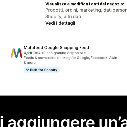
Visualizza e modifica i dati del negozio:
Prodotti, ordini, marketing, dati person
Shopify, altri dati
Vedi i dettagli
Multifeed Google Shopping Feed
stelle su 5
4,9
(964)
•
Piano gratuito disponibile
964 recensioni totali
Feeds & conversion tracking for Google, Facebook, Awin
& more
Built for Shopify
i aggiungere un’