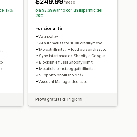
$249.99
i destinatari
/mese
i GTIN
Headless
del 17%
o a $2,399/anno con un risparmio del
20%
o della performance
Multiformato
Funzionalità
Avanzato+
AI automatizzato 100k crediti/mese
Mercati illimitati + feed personalizzato
su
Sync istantanea da Shopify a Google.
to
Blocklist e flussi Shopify illimit.
s.
Metafield e metaoggetti illimitati
Supporto prioritario 24/7
Account Manager dedicato
Prova gratuita di 14 giorni