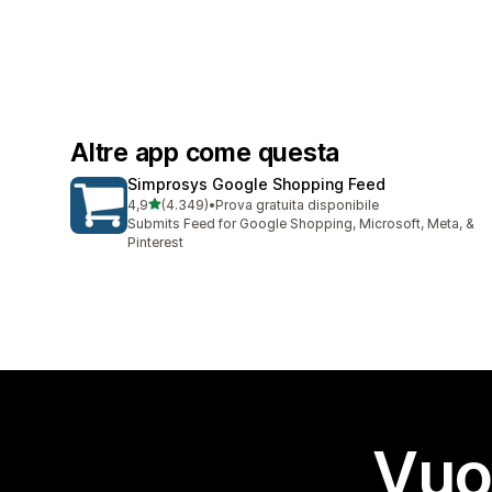
Altre app come questa
Simprosys Google Shopping Feed
stelle su 5
4,9
(4.349)
•
Prova gratuita disponibile
4349 recensioni totali
Submits Feed for Google Shopping, Microsoft, Meta, &
Pinterest
Vuo