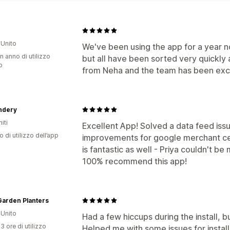
Unito
We've been using the app for a year 
n anno di utilizzo
but all have been sorted very quickly 
p
from Neha and the team has been exc
ndery
iti
Excellent App! Solved a data feed iss
o di utilizzo dell’app
improvements for google merchant ce
is fantastic as well - Priya couldn't b
100% recommend this app!
Garden Planters
Unito
Had a few hiccups during the install, 
3 ore di utilizzo
Helped me with some issues for install 