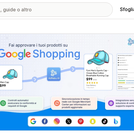
Sfogli
ria immagini in evidenza