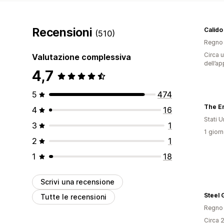
Recensioni
Calido
(510)
Regno 
Circa u
Valutazione complessiva
dell’ap
4,7
5
474
The E
4
16
Stati Un
3
1
1 giorn
2
1
1
18
Scrivi una recensione
Steel 
Tutte le recensioni
Regno 
Circa 2