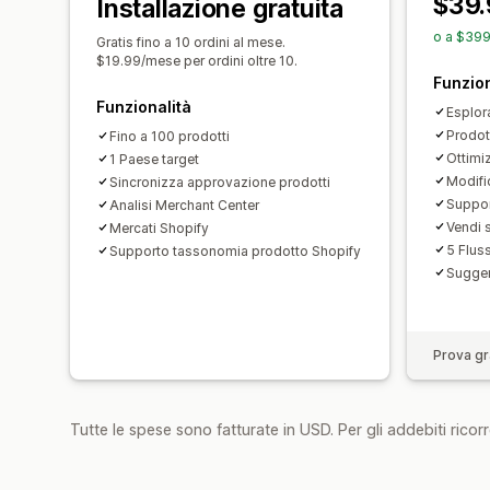
$39.
Installazione gratuita
o a $399
Gratis fino a 10 ordini al mese.
$19.99/mese per ordini oltre 10.
Funzion
Funzionalità
Esplor
Prodott
Fino a 100 prodotti
Ottimi
1 Paese target
Modifi
Sincronizza approvazione prodotti
Suppor
Analisi Merchant Center
Vendi 
Mercati Shopify
5 Fluss
Supporto tassonomia prodotto Shopify
Sugger
Prova gra
Tutte le spese sono fatturate in USD. Per gli addebiti ricorre