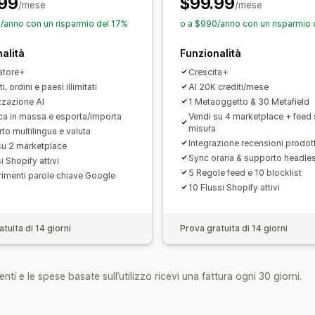
99
$99.99
Selezione dei prodotti
Feed in base a
/mese
/mese
Assistenza per le scorte
Gestione de
/anno con un risparmio del 17%
o a $990/anno con un risparmio 
Ottimizzazione del feed
Monitoraggi
alità
Funzionalità
atore+
Crescita+
i, ordini e paesi illimitati
AI 20K crediti/mese
zzazione AI
1 Metaoggetto & 30 Metafield
ca in massa e esporta/importa
Vendi su 4 marketplace + feed 
misura
to multilingua e valuta
Integrazione recensioni prodot
su 2 marketplace
Sync oraria & supporto headles
i Shopify attivi
5 Regole feed e 10 blocklist
imenti parole chiave Google
10 Flussi Shopify attivi
tuita di 14 giorni
Prova gratuita di 14 giorni
nti e le spese basate sull’utilizzo ricevi una fattura ogni 30 giorni.