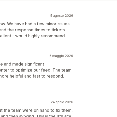
5 agosto 2026
now. We have had a few minor issues
and the response times to tickets
ellent - would highly recommend.
5 maggio 2026
ue and made significant
nter to optimize our feed. The team
e more helpful and fast to respond.
24 aprile 2026
but the team were on hand to fix them.
and then syncing. This is the 4th site