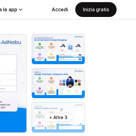
a le app
Accedi
Inizia gratis
+ Altre 3