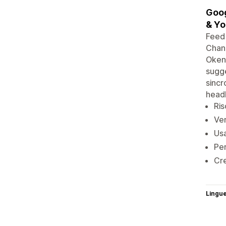
Goog
& Y
Feed
Chann
Okend
sugge
sincr
headl
Ris
Ven
Usa
Per
Cre
Lingu