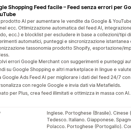
le Shopping Feed facile – Feed senza errori per G
ouTube
 prodotto AI per aumentare le vendite da Google & YouTub
el ecc. Ottimizzazione automatica del feed AI, integrazione
o, ecc.) e blocklist per escludere in base a collezioni/tipi 
rimenti automatici, punteggi e sincronizzazione istantanea 
onizzazione tassonomia prodotto Shopify, esportazione/im
ess.
olvi errori Google Merchant con suggerimenti e punteggi au
di su Google Shopping e altri marketplace in lingue e valute
 Google Ads Feed AI per migliorare i dati del feed 24/7 co
sonalizza con regole Google e invia dati via Metafields.
ato per Plus, crea feed illimitati e ottimizza in massa con AI.
e
Inglese. Portoghese (Brasile). Cinese 
Tedesco. Italiano. Giapponese. Spagn
Polacco. Portoghese (Portogallo). Co