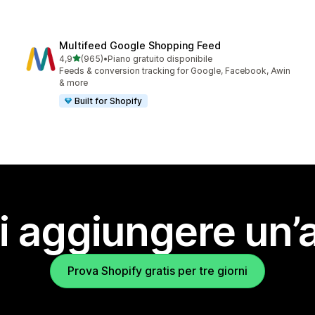
Multifeed Google Shopping Feed
stelle su 5
4,9
(965)
•
Piano gratuito disponibile
965 recensioni totali
Feeds & conversion tracking for Google, Facebook, Awin
& more
Built for Shopify
i aggiungere un’
Prova Shopify gratis per tre giorni