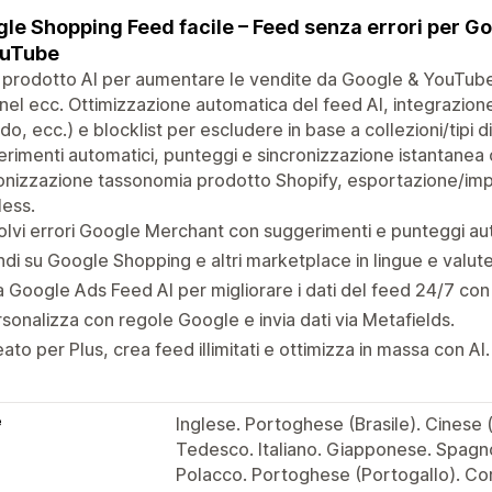
le Shopping Feed facile – Feed senza errori per G
ouTube
 prodotto AI per aumentare le vendite da Google & YouTub
el ecc. Ottimizzazione automatica del feed AI, integrazione
o, ecc.) e blocklist per escludere in base a collezioni/tipi 
rimenti automatici, punteggi e sincronizzazione istantanea 
onizzazione tassonomia prodotto Shopify, esportazione/im
ess.
olvi errori Google Merchant con suggerimenti e punteggi au
di su Google Shopping e altri marketplace in lingue e valute
 Google Ads Feed AI per migliorare i dati del feed 24/7 co
sonalizza con regole Google e invia dati via Metafields.
ato per Plus, crea feed illimitati e ottimizza in massa con AI.
e
Inglese. Portoghese (Brasile). Cinese 
Tedesco. Italiano. Giapponese. Spagn
Polacco. Portoghese (Portogallo). Co