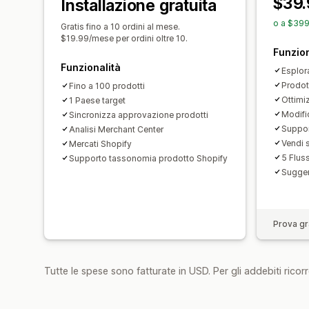
$39.
Installazione gratuita
o a $399
Gratis fino a 10 ordini al mese.
$19.99/mese per ordini oltre 10.
Funzion
Funzionalità
Esplor
Prodott
Fino a 100 prodotti
Ottimi
1 Paese target
Modifi
Sincronizza approvazione prodotti
Suppor
Analisi Merchant Center
Vendi 
Mercati Shopify
5 Fluss
Supporto tassonomia prodotto Shopify
Sugger
Prova gra
Tutte le spese sono fatturate in USD. Per gli addebiti ricorre