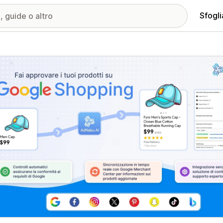
Sfogli
ria immagini in evidenza