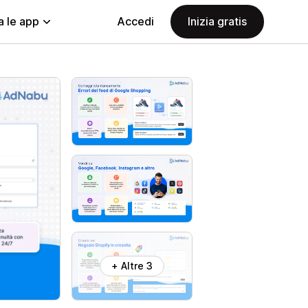
a le app
Accedi
Inizia gratis
+ Altre 3