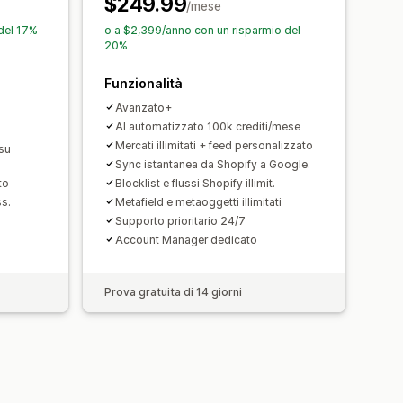
$249.99
i destinatari
/mese
i GTIN
Headless
del 17%
o a $2,399/anno con un risparmio del
20%
o della performance
Multiformato
Funzionalità
Avanzato+
AI automatizzato 100k crediti/mese
Mercati illimitati + feed personalizzato
su
Sync istantanea da Shopify a Google.
to
Blocklist e flussi Shopify illimit.
s.
Metafield e metaoggetti illimitati
Supporto prioritario 24/7
Account Manager dedicato
Prova gratuita di 14 giorni