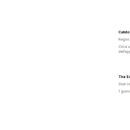
Calido
Regno 
Circa u
dell’ap
The E
Stati Un
1 giorn