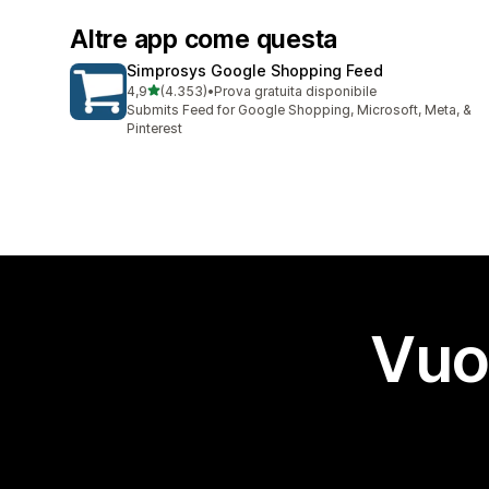
Altre app come questa
Simprosys Google Shopping Feed
stelle su 5
4,9
(4.353)
•
Prova gratuita disponibile
4353 recensioni totali
Submits Feed for Google Shopping, Microsoft, Meta, &
Pinterest
Vuo