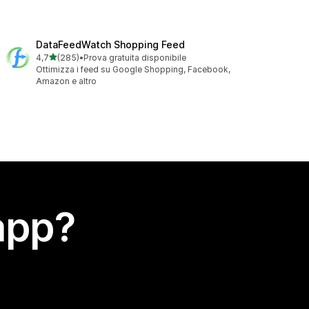
DataFeedWatch Shopping Feed
stelle su 5
4,7
(285)
•
Prova gratuita disponibile
285 recensioni totali
Ottimizza i feed su Google Shopping, Facebook,
Amazon e altro
app?