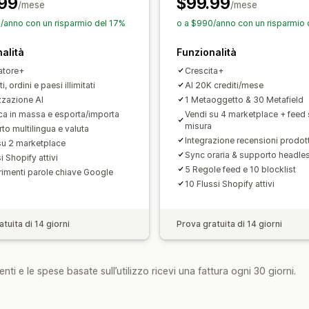
99
$99.99
Selezione dei prodotti
Feed in base a
/mese
/mese
Assistenza per le scorte
Gestione de
/anno con un risparmio del 17%
o a $990/anno con un risparmio 
Ottimizzazione del feed
Monitoraggi
alità
Funzionalità
atore+
Crescita+
i, ordini e paesi illimitati
AI 20K crediti/mese
zzazione AI
1 Metaoggetto & 30 Metafield
ca in massa e esporta/importa
Vendi su 4 marketplace + feed 
misura
to multilingua e valuta
Integrazione recensioni prodot
su 2 marketplace
Sync oraria & supporto headles
i Shopify attivi
5 Regole feed e 10 blocklist
imenti parole chiave Google
10 Flussi Shopify attivi
tuita di 14 giorni
Prova gratuita di 14 giorni
nti e le spese basate sull’utilizzo ricevi una fattura ogni 30 giorni.