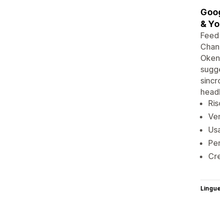
Goog
& Y
Feed
Chann
Okend
sugge
sincr
headl
Ris
Ven
Usa
Per
Cre
Lingu