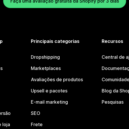
Faça uma avaliação gratuita da Shopify por 3 dias
p
Principais categorias
Recursos
Dropshipping
Central de a
os
Marketplaces
Documentaç
Avaliações de produtos
Comunidade
Upsell e pacotes
Blog da Sho
E-mail marketing
Pesquisas
ersão
SEO
 loja
Frete