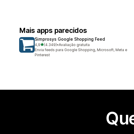
Mais apps parecidos
Simprosys Google Shopping Feed
de 5 estrelas
4,9
(4.349)
•
Avaliação gratuita
4349 avaliações ao todo
Envia feeds para Google Shopping, Microsoft, Meta e
Pinterest
Que