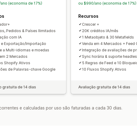
Gerenciamento de Número global de i
/ano (economia de 17%)
ou $990/ano (economia de 17%)
inglês)
os
Recursos
Headless
Otimização de feed
Monit
De vários formatos
ador+
Crescer +
os, Pedidos & Países Ilimitados
20K créditos IA/mês
ação com IA
1 Metaobjeto & 30 Metafields
 e Exportação/Importação
Venda em 4 Mercados + Feed
e a Multi-idiomas e moedas
Integração de avaliações de p
 em 2 Mercados
Sync horária & suporte headle
os Shopify Ativos
5 Regras de Feed e 10 Bloquei
ões de Palavras-chave Google
10 Fluxos Shopify Ativos
o gratuita de 14 dias
Avaliação gratuita de 14 dias
rrentes e calculadas por uso são faturadas a cada 30 dias.