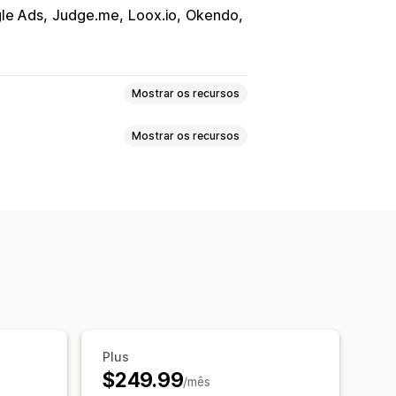
le Ads
Judge.me
Loox.io
Okendo
Mostrar os recursos
Mostrar os recursos
os
Sincronização de produtos
de ofertas
Moeda local
e atributos
Metacampos
Listagens personalizadas
os
Em várias moedas
iante
Segmentação de coleção
ização de estoque
 massa
Atualizações da loja
ização programada
tos
Feeds com alvo específico
Plus
$249.99
/mês