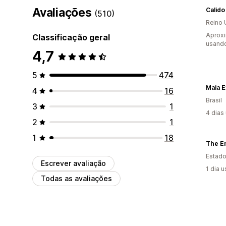
Avaliações
Calido
(510)
Reino 
Aprox
Classificação geral
usand
4,7
5
474
Maia 
4
16
Brasil
3
1
4 dias
2
1
1
18
The E
Estado
Escrever avaliação
1 dia 
Todas as avaliações