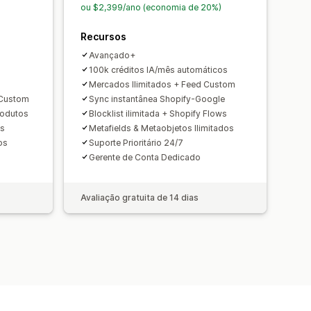
tem comercial (GTIN, na sigla em
ou $2,399/ano (economia de 20%)
Recursos
oramento de desempenho
Avançado+
100k créditos IA/mês automáticos
Mercados Ilimitados + Feed Custom
 Custom
Sync instantânea Shopify-Google
rodutos
Blocklist ilimitada + Shopify Flows
ss
Metafields & Metaobjetos Ilimitados
os
Suporte Prioritário 24/7
Gerente de Conta Dedicado
Avaliação gratuita de 14 dias