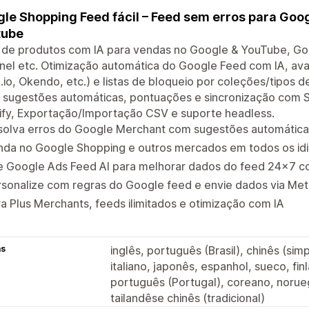
le Shopping Feed fácil – Feed sem erros para Goo
tube
 de produtos com IA para vendas no Google & YouTube, Go
nel etc. Otimização automática do Google Feed com IA, av
.io, Okendo, etc.) e listas de bloqueio por coleções/tipos 
 sugestões automáticas, pontuações e sincronização com S
ify, Exportação/Importação CSV e suporte headless.
solva erros do Google Merchant com sugestões automática
nda no Google Shopping e outros mercados em todos os id
e Google Ads Feed AI para melhorar dados do feed 24x7 
sonalize com regras do Google feed e envie dados via Meta
a Plus Merchants, feeds ilimitados e otimização com IA
as
inglês, português (Brasil), chinês (sim
italiano, japonês, espanhol, sueco, fi
português (Portugal), coreano, norue
tailandêse chinês (tradicional)