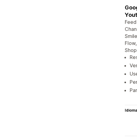
Goog
You
Feed
Chan
Smile
Flow,
Shop
Re
Ve
Us
Per
Par
Idiom