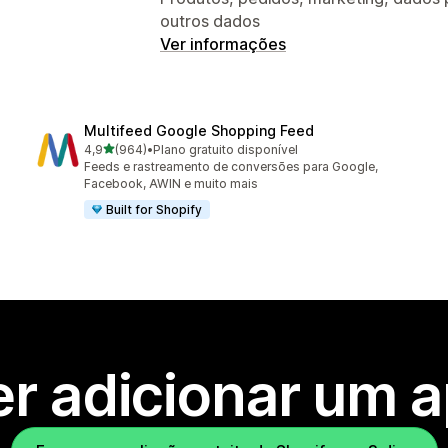
outros dados
Ver informações
Multifeed Google Shopping Feed
de 5 estrelas
4,9
(964)
•
Plano gratuito disponível
964 avaliações ao todo
Feeds e rastreamento de conversões para Google,
Facebook, AWIN e muito mais
Built for Shopify
r adicionar um 