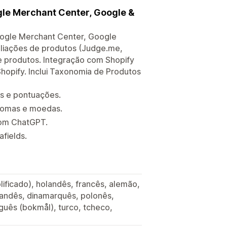
gle Merchant Center, Google &
ogle Merchant Center, Google
aliações de produtos (Judge.me,
de produtos. Integração com Shopify
hopify. Inclui Taxonomia de Produtos
s e pontuações.
iomas e moedas.
com ChatGPT.
fields.
plificado), holandês, francês, alemão,
nlandês, dinamarquês, polonês,
guês (bokmål), turco, tcheco,