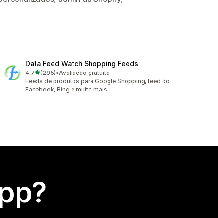
Data Feed Watch Shopping Feeds
de 5 estrelas
4,7
(285)
•
Avaliação gratuita
285 avaliações ao todo
Feeds de produtos para Google Shopping, feed do
Facebook, Bing e muito mais
app?