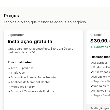
Personalização de feeds
Sincronização de produtos
Seleção de produtos
Filtragem de atributos
Mapeamento de atributos
Oferta de sincronização
Moeda local
Tradução de feeds
Preços
Metacampos
Mapeamento de IA
Feeds localizados
Carregamento em lote
Listagens personalizadas
Escolha o plano que melhor se adequa ao negócio.
Várias moedas
Multilingue
Sincronização de variantes
Análise de dados de listagens
Direcionamento de coleções
Gestão de encomendas
Explorador
Crescer
Gestão de feeds
Dashboard unificado
Sincronização de inventário
$39.99
Instalação gratuita
/
Sincronização de produtos
Edição em lote
ou $399/ano e
Grátis para até 10 pedidos/mês. $19,99/mês para
Atualização da loja
Atualizações em tempo real
pedidos acima de 10.
Funcionalida
Sincronização programada
Validação de erros
Funcionalidades
Explorador+
Seleção de produtos
Produtos, Pe
Até 100 produtos
Feeds para direcionamentos específicos
Otimização 
1 País Alvo
Assistência ao inventário
Gestão de GTIN
Sem interface
Edição em M
Sincronizar Aprovação de Produto
Suporte a M
Análises do Merchant Center
Otimização de feeds
Monitorização do desempenho
Venda em 2
Mercados Shopify
Vários formatos
5 Fluxos Sho
Suporte à Taxonomia de Produtos
Sugestões d
Avaliação grat