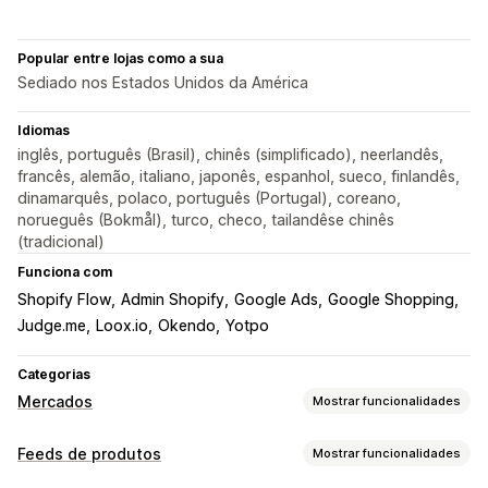
Popular entre lojas como a sua
Sediado nos Estados Unidos da América
Idiomas
inglês, português (Brasil), chinês (simplificado), neerlandês,
francês, alemão, italiano, japonês, espanhol, sueco, finlandês,
dinamarquês, polaco, português (Portugal), coreano,
norueguês (Bokmål), turco, checo, tailandêse chinês
(tradicional)
Funciona com
Shopify Flow
Admin Shopify
Google Ads
Google Shopping
Judge.me
Loox.io
Okendo
Yotpo
Categorias
Mercados
Mostrar funcionalidades
Gestão de listagens
Feeds de produtos
Mostrar funcionalidades
Automatização de feeds
Feeds de produtos