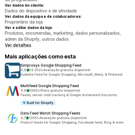
Ver dados do cliente:
Dados do dispositivo e de atividade
Ver dados da equipa e de colaboradores:
Proprietário da loja
Ver e editar dados da loja:
Produtos, encomendas, marketing, dados personalizados,
admin da Shopify, outros dados
Ver detalhes
Mais aplicações como esta
Simprosys Google Shopping Feed
de 5 estrelas
4,9
(4.352)
•
Avaliação gratuita disponível
4352 total de avaliações
Submits Feed for Google Shopping, Microsoft, Meta, & Pinterest
Multifeed Google Shopping Feed
de 5 estrelas
4,9
(965)
•
Plano gratuito disponível
965 total de avaliações
Feeds, server-side tracking & Google Automated Discounts
Built for Shopify
Data Feed Watch Shopping Feeds
de 5 estrelas
4,7
(285)
•
Avaliação gratuita disponível
285 total de avaliações
Product feeds for Google Shopping, Facebook feed, Bing & more