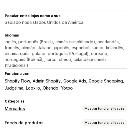
Popular entre lojas como a sua
Sediado nos Estados Unidos da América
Idiomas
inglês, português (Brasil), chinês (simplificado), neerlandês,
francês, alemão, italiano, japonês, espanhol, sueco, finlandês,
dinamarquês, polaco, português (Portugal), coreano,
norueguês (Bokmål), turco, checo, tailandêse chinês
(tradicional)
Funciona com
Shopify Flow
Admin Shopify
Google Ads
Google Shopping
Judge.me
Loox.io
Okendo
Yotpo
Categorias
Mercados
Mostrar funcionalidades
Gestão de listagens
Feeds de produtos
Mostrar funcionalidades
Automatização de feeds
Feeds de produtos