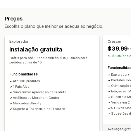
Personalização de feeds
Sincronização de produtos
Seleção de produtos
Filtragem de atributos
Mapeamento de atributos
Oferta de sincronização
Moeda local
Tradução de feeds
Preços
Metacampos
Mapeamento de IA
Feeds localizados
Carregamento em lote
Listagens personalizadas
Escolha o plano que melhor se adequa ao negócio.
Várias moedas
Multilingue
Sincronização de variantes
Análise de dados de listagens
Direcionamento de coleções
Gestão de encomendas
Explorador
Crescer
Gestão de feeds
Dashboard unificado
Sincronização de inventário
$39.99
Instalação gratuita
/
Sincronização de produtos
Edição em lote
ou $399/ano e
Grátis para até 10 pedidos/mês. $19,99/mês para
Atualização da loja
Atualizações em tempo real
pedidos acima de 10.
Funcionalida
Sincronização programada
Validação de erros
Funcionalidades
Explorador+
Seleção de produtos
Produtos, Pe
Até 100 produtos
Feeds para direcionamentos específicos
Otimização 
1 País Alvo
Assistência ao inventário
Gestão de GTIN
Sem interface
Edição em M
Sincronizar Aprovação de Produto
Suporte a M
Análises do Merchant Center
Otimização de feeds
Monitorização do desempenho
Venda em 2
Mercados Shopify
Vários formatos
5 Fluxos Sho
Suporte à Taxonomia de Produtos
Sugestões d
Avaliação grat