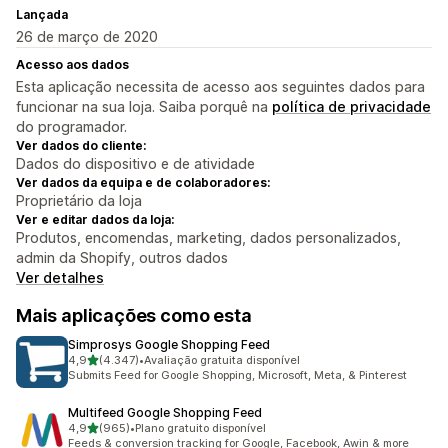
Lançada
26 de março de 2020
Acesso aos dados
Esta aplicação necessita de acesso aos seguintes dados para
funcionar na sua loja. Saiba porquê na
política de privacidade
do programador.
Ver dados do cliente:
Dados do dispositivo e de atividade
Ver dados da equipa e de colaboradores:
Proprietário da loja
Ver e editar dados da loja:
Produtos, encomendas, marketing, dados personalizados,
admin da Shopify, outros dados
Ver detalhes
Mais aplicações como esta
Simprosys Google Shopping Feed
de 5 estrelas
4,9
(4.347)
•
Avaliação gratuita disponível
4347 total de avaliações
Submits Feed for Google Shopping, Microsoft, Meta, & Pinterest
Multifeed Google Shopping Feed
de 5 estrelas
4,9
(965)
•
Plano gratuito disponível
965 total de avaliações
Feeds & conversion tracking for Google, Facebook, Awin & more