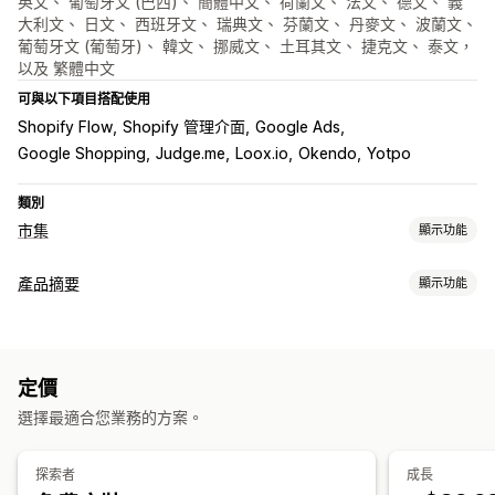
英文、 葡萄牙文 (巴西)、 簡體中文、 荷蘭文、 法文、 德文、 義
大利文、 日文、 西班牙文、 瑞典文、 芬蘭文、 丹麥文、 波蘭文、
葡萄牙文 (葡萄牙)、 韓文、 挪威文、 土耳其文、 捷克文、 泰文，
以及 繁體中文
可與以下項目搭配使用
Shopify Flow
Shopify 管理介面
Google Ads
Google Shopping
Judge.me
Loox.io
Okendo
Yotpo
類別
市集
顯示功能
產品資訊管理
產品摘要
顯示功能
自動化摘要
產品摘要
產品同步處理
選取商品
摘要自訂內容
銷售資訊同步處理
當地幣別
翻譯摘要
大量上傳
自訂產品資訊
屬性篩選
屬性對應
中繼欄位
AI 對應
本地化摘要
多種幣別
產品資訊分析
定價
多國語言
子類同步處理
商品系列目標設定
訂單管理
選擇最適合您業務的方案。
摘要管理
整合控制面板
庫存同步
產品同步處理
大量編輯
商店更新
即時更新
排程同步處理
探索者
成長
錯誤驗證
選取商品
特定目標設定摘要
庫存支援