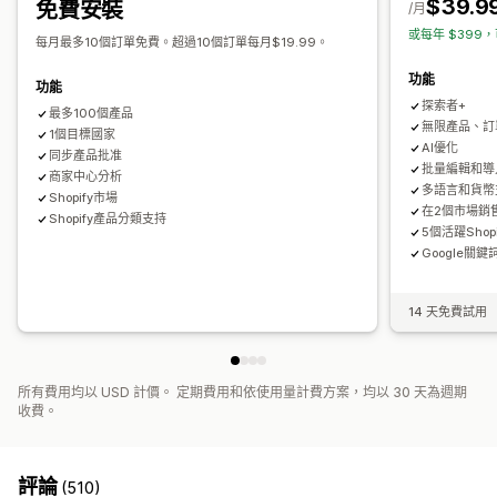
$39.9
免費安裝
/月
全球交易品項識別碼 (GTIN) 管理
無周邊模式
摘要最佳化
或每年 $399，
每月最多10個訂單免費。超過10個訂單每月$19.99。
追蹤成效
多種格式
功能
功能
探索者+
最多100個產品
無限產品、訂
1個目標國家
AI優化
同步產品批准
批量編輯和導
商家中心分析
多語言和貨幣
Shopify市場
在2個市場銷
Shopify產品分類支持
5個活躍Shop
Google關
14 天免費試用
所有費用均以 USD 計價。 定期費用和依使用量計費方案，均以 30 天為週期
收費。
評論
(510)