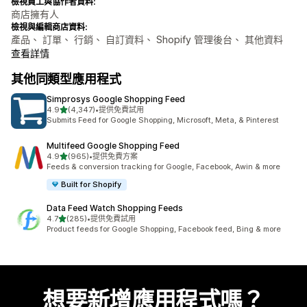
檢視員工與協作者資料:
商店擁有人
檢視與編輯商店資料:
產品、 訂單、 行銷、 自訂資料、 Shopify 管理後台、 其他資料
查看詳情
其他同類型應用程式
Simprosys Google Shopping Feed
滿分 5 顆星
4.9
(4,347)
•
提供免費試用
共有 4347 則評價
Submits Feed for Google Shopping, Microsoft, Meta, & Pinterest
Multifeed Google Shopping Feed
滿分 5 顆星
4.9
(965)
•
提供免費方案
共有 965 則評價
Feeds & conversion tracking for Google, Facebook, Awin & more
Built for Shopify
Data Feed Watch Shopping Feeds
滿分 5 顆星
4.7
(285)
•
提供免費試用
共有 285 則評價
Product feeds for Google Shopping, Facebook feed, Bing & more
想要新增應用程式嗎？