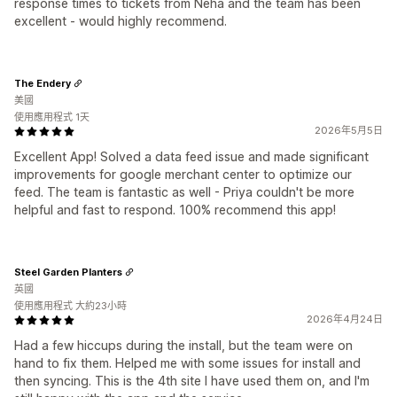
response times to tickets from Neha and the team has been
excellent - would highly recommend.
The Endery
美國
使用應用程式 1天
2026年5月5日
Excellent App! Solved a data feed issue and made significant
improvements for google merchant center to optimize our
feed. The team is fantastic as well - Priya couldn't be more
helpful and fast to respond. 100% recommend this app!
Steel Garden Planters
英國
使用應用程式 大約23小時
2026年4月24日
Had a few hiccups during the install, but the team were on
hand to fix them. Helped me with some issues for install and
then syncing. This is the 4th site I have used them on, and I'm