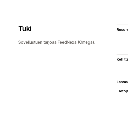
Tuki
Resurs
Sovellustuen tarjoaa FeedNexa (Omega).
Kehitt
Lanse
Tietoj