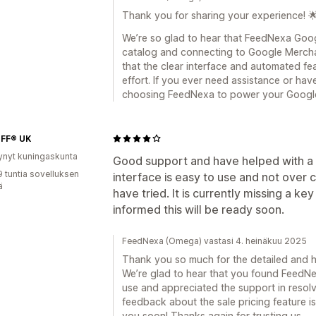
Thank you for sharing your experience! 
We’re so glad to hear that FeedNexa Go
catalog and connecting to Google Merchan
that the clear interface and automated fe
effort. If you ever need assistance or hav
choosing FeedNexa to power your Googl
FF® UK
ynyt kuningaskunta
Good support and have helped with a f
9 tuntia sovelluksen
interface is easy to use and not over 
ä
have tried. It is currently missing a ke
informed this will be ready soon.
FeedNexa (Omega) vastasi 4. heinäkuu 2025
Thank you so much for the detailed and 
We’re glad to hear that you found Feed
use and appreciated the support in resolv
feedback about the sale pricing feature is
you soon! Thanks again for trusting us —