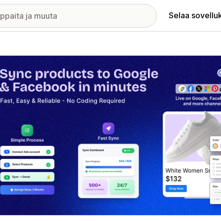
Selaa sovellu
elykuvagalleria