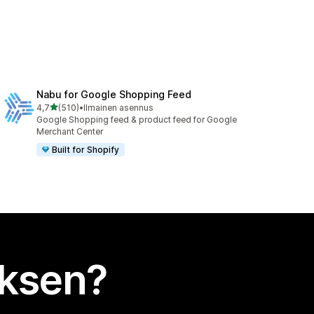
Nabu for Google Shopping Feed
/ 5 tähteä
4,7
(510)
•
Ilmainen asennus
510 arvostelua yhteensä
Google Shopping feed & product feed for Google
Merchant Center
Built for Shopify
uksen?