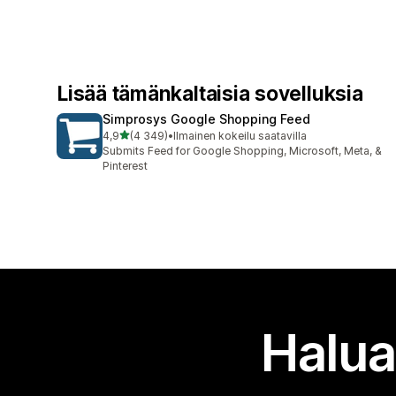
Lisää tämänkaltaisia sovelluksia
Simprosys Google Shopping Feed
/ 5 tähteä
4,9
(4 349)
•
Ilmainen kokeilu saatavilla
4349 arvostelua yhteensä
Submits Feed for Google Shopping, Microsoft, Meta, &
Pinterest
Halua