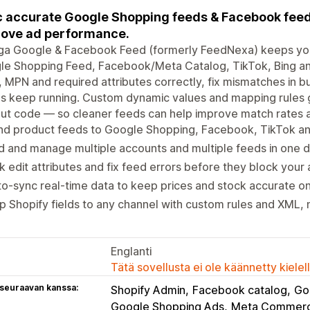
 accurate Google Shopping feeds & Facebook feeds
ove ad performance.
a Google & Facebook Feed (formerly FeedNexa) keeps you
le Shopping Feed, Facebook/Meta Catalog, TikTok, Bing a
 MPN and required attributes correctly, fix mismatches in b
s keep running. Custom dynamic values and mapping rules gi
ut code — so cleaner feeds can help improve match rates 
nd product feeds to Google Shopping, Facebook, TikTok a
 and manage multiple accounts and multiple feeds in one 
k edit attributes and fix feed errors before they block your 
o-sync real-time data to keep prices and stock accurate o
 Shopify fields to any channel with custom rules and XML, 
Englanti
Tätä sovellusta ei ole käännetty kiele
 seuraavan kanssa:
Shopify Admin
Facebook catalog
Go
Google Shopping Ads
Meta Commerc