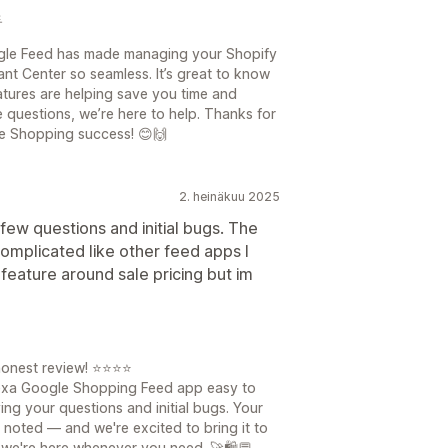

ogle Feed has made managing your Shopify
t Center so seamless. It’s great to know
atures are helping save you time and
e questions, we’re here to help. Thanks for
e Shopping success! 😊🙌
2. heinäkuu 2025
ew questions and initial bugs. The
complicated like other feed apps I
y feature around sale pricing but im
honest review! ⭐⭐⭐⭐
Nexa Google Shopping Feed app easy to
ing your questions and initial bugs. Your
 noted — and we're excited to bring it to
 we're here whenever you need. 🚀🛍️💬