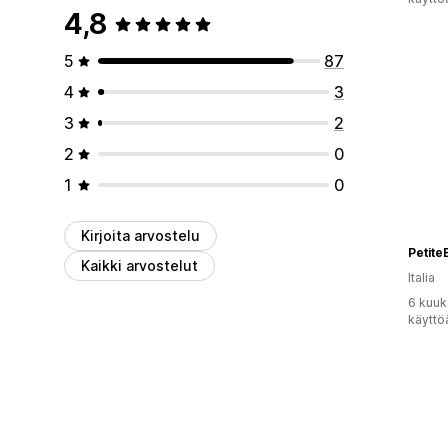
4,8
5
87
4
3
3
2
2
0
1
0
Kirjoita arvostelu
PetiteB
Kaikki arvostelut
Italia
6 kuuk
käyttö