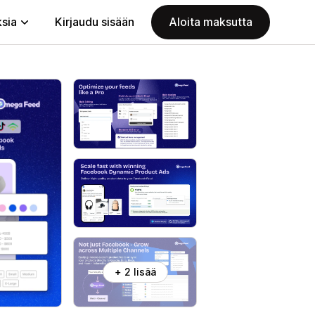
ksia
Kirjaudu sisään
Aloita maksutta
+ 2 lisää