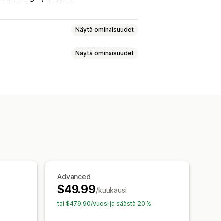
Näytä ominaisuudet
Näytä ominaisuudet
eiden yhdistäminen
Metakentät
kset
Mukautetut säännöt
otteiden synkronointi
allinen varasto
a
Syötteen käännös
a
Monikielisyys
ytiikka
kohdentaminen
ronointi
kaus
Kaupan päivitykset
ynkronointi
Virheen validointi
Advanced
ötteet
Varaston tuki
$49.99
n optimointi
/kuukausi
it
tai $479.90/vuosi ja säästä 20 %