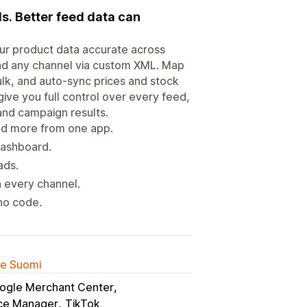
. Better feed data can
r product data accurate across
nd any channel via custom XML. Map
ulk, and auto-sync prices and stock
ve you full control over every feed,
and campaign results.
nd more from one app.
dashboard.
ads.
n every channel.
no code.
lle Suomi
ogle Merchant Center
e Manager
TikTok