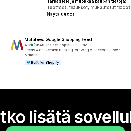
Tarkastele ja muokkaa kaupan tietoja:
Tuotteet, tilaukset, mukautetut tiedot
Näytä tiedot
Multifeed Google Shopping Feed
/ 5 tähteä
4,9
(964)
•
Ilmainen sopimus saatavilla
964 arvostelua yhteensä
Feeds & conversion tracking for Google, Facebook, Awin
& more
Built for Shopify
tko lisätä sovell