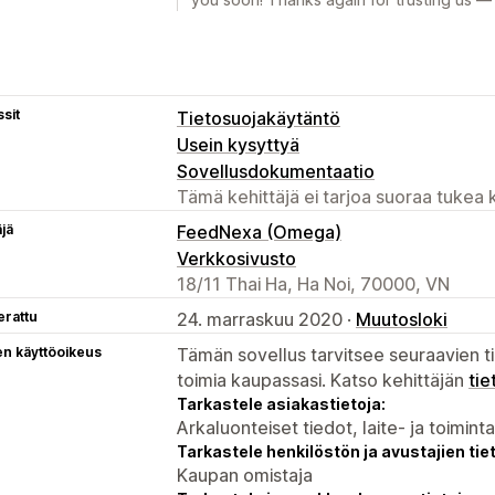
sit
Tietosuojakäytäntö
Usein kysyttyä
Sovellusdokumentaatio
Tämä kehittäjä ei tarjoa suoraa tukea k
äjä
FeedNexa (Omega)
Verkkosivusto
18/11 Thai Ha, Ha Noi, 70000, VN
erattu
24. marraskuu 2020 ·
Muutosloki
en käyttöoikeus
Tämän sovellus tarvitsee seuraavien ti
toimia kaupassasi. Katso kehittäjän
tie
Tarkastele asiakastietoja:
Arkaluonteiset tiedot, laite- ja toimint
Tarkastele henkilöstön ja avustajien tiet
Kaupan omistaja