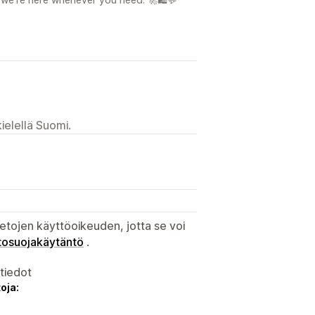
ielellä Suomi.
etojen käyttöoikeuden, jotta se voi
tosuojakäytäntö
.
atiedot
oja: