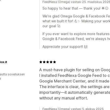
FeedNexa (Omega) vastasi 25. maaliskuu 202
So happy to hear that — thank you! 🌟😊
We’re glad Omega Google & Facebook Feed 
what we built it for! 💪✨ Making your work
our goal 🚀
If you ever want to explore more feature
Google & Facebook Feed, we’re always he
Appreciate your support! 🙌
ox.it
A must-have plugin for selling on Goo
autta sovelluksen
I installed FeedNexa Google Feed to 
ä
Google Merchant Center, and it made 
The interface is clear, the settings a
importantly—it automatically generat
without any manual effort.
FeedNexa (Omega) vastasi 5. elokuu 2025