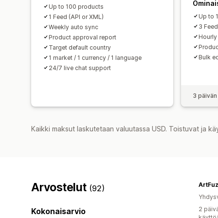
Ominai
Up to 100 products
Up to 
1 Feed (API or XML)
3 Fee
Weekly auto sync
Hourly
Product approval report
Produc
Target default country
Bulk e
1 market / 1 currency / 1 language
24/7 live chat support
3 päivän
Kaikki maksut laskutetaan valuutassa USD. Toistuvat ja kä
Arvostelut
ArtFu
(92)
Yhdysv
2 päiv
Kokonaisarvio
käyttö