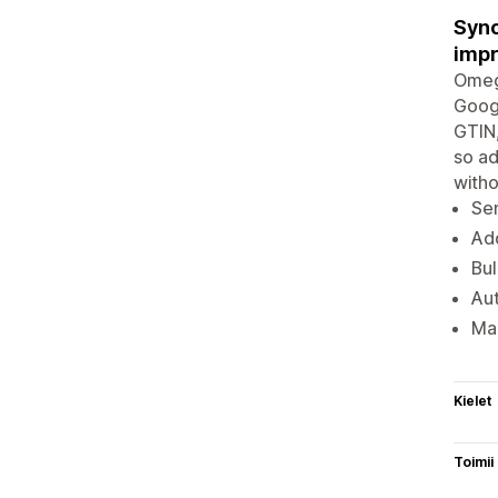
Sync
impr
Omeg
Goog
GTIN,
so ad
witho
Se
Add
Bul
Aut
Map
Kielet
Toimii