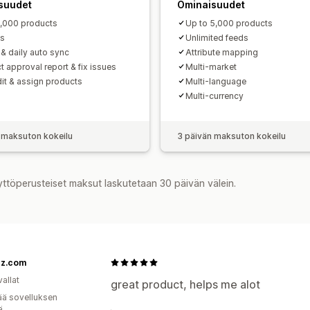
suudet
Ominaisuudet
1,000 products
Up to 5,000 products
ds
Unlimited feeds
 & daily auto sync
Attribute mapping
t approval report & fix issues
Multi-market
dit & assign products
Multi-language
Multi-currency
 maksuton kokeilu
3 päivän maksuton kokeilu
yttöperusteiset maksut laskutetaan 30 päivän välein.
zz.com
allat
great product, helps me alot
ää sovelluksen
ä