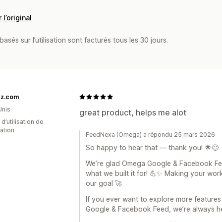
 l’original
asés sur l’utilisation sont facturés tous les 30 jours.
zz.com
Unis
great product, helps me alot
 d’utilisation de
cation
FeedNexa (Omega) a répondu 25 mars 2026
So happy to hear that — thank you! 🌟😊
We’re glad Omega Google & Facebook Feed 
what we built it for! 💪✨ Making your work
our goal 🚀
If you ever want to explore more feature
Google & Facebook Feed, we’re always he