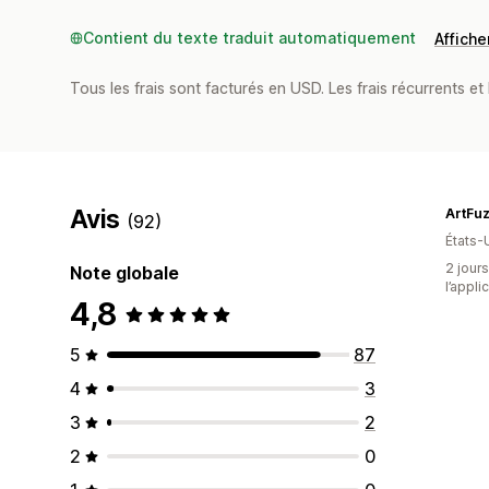
Contient du texte traduit automatiquement
Afficher
Tous les frais sont facturés en USD. Les frais récurrents et b
Avis
ArtFu
(92)
États-
2 jours
Note globale
l’appli
4,8
5
87
4
3
3
2
2
0