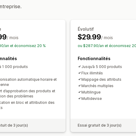
Gestion des commandes
Gestion des flux
ntreprise.
Tableau de bord harmonisé
Synchron
Synchronisation des produits
Édition
Mises à jour en temps réel
Synchroni
e
Évolutif
Validation d’erreur
Sélection de produ
99
$29.99
/ mois
Assistance relative aux stocks
/ mois
Gesti
Optimisation du flux
Suivi des perfo
90/an et économisez 20 %
ou $287.90/an et économisez 2
nnalités
Fonctionnalités
à 1 000 produits
Jusqu’à 5 000 produits
Flux illimités
onisation automatique horaire et
Mappage des attributs
ienne
Marchés multiples
t d’approbation des produits et
Multilingue
tion des problèmes
Multidevise
ation en bloc et attribution des
ts
tuit de 3 jour(s)
Essai gratuit de 3 jour(s)