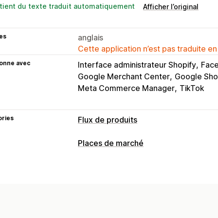
tient du texte traduit automatiquement
Afficher l’original
es
anglais
Cette application n’est pas traduite en
ionne avec
Interface administrateur Shopify
Face
Google Merchant Center
Google Sho
Meta Commerce Manager
TikTok
ories
Flux de produits
Personnalisation du flux
Places de marché
Filtrage des attributs
Cartographie de
Gestion des listes
Formules personnalisées
Étiquettes 
Automatisation des flux
Flux de prod
Règles personnalisées
Balises de re
Sélection de produit
Devise locale
T
Devises multiples
Multilingue
Synchr
Listes personnalisées
Analyse des li
Ciblage des collections