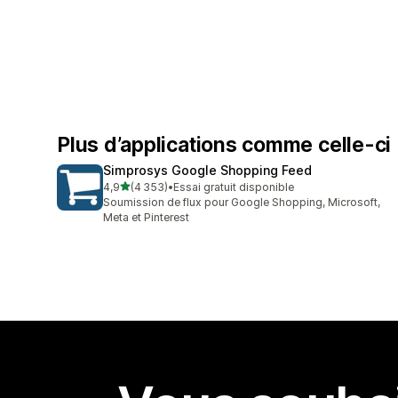
Plus d’applications comme celle-ci
Simprosys Google Shopping Feed
étoile(s) sur 5
4,9
(4 353)
•
Essai gratuit disponible
4353 avis au total
Soumission de flux pour Google Shopping, Microsoft,
Meta et Pinterest