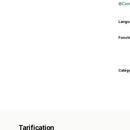
Con
Langu
Fonct
Catég
Tarification