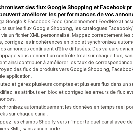
hronisez des flux Google Shopping et Facebook pr
 peuvent améliorer les performances de vos annon
a Google & Facebook Feed (anciennement FeedNexa) assur
its sur les flux Google Shopping, les catalogues Facebook/
 via un fichier XML personnalisé. Mappez correctement les 
s, corrigez les incohérences en bloc et synchronisez automa
os annonces continuent d’être diffusées. Des valeurs dyna
ppage vous donnent un contrôle total sur chaque flux, sans
nt ainsi contribuer à améliorer les taux de correspondance
oyez des flux de produits vers Google Shopping, Facebook
le application.
utez et gérez plusieurs comptes et plusieurs flux dans un s
ifiez les attributs en bloc et corrigez les erreurs de flux a
nonces.
chronisez automatiquement les données en temps réel pour 
cks sur chaque canal.
pez les champs Shopify vers n’importe quel canal avec de
hiers XML, sans aucun code.