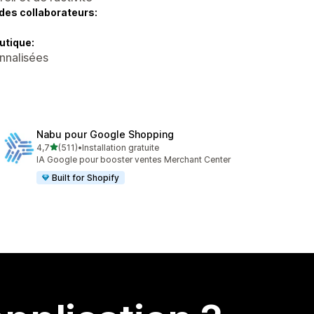
des collaborateurs:
utique:
nnalisées
Nabu pour Google Shopping
étoile(s) sur 5
4,7
(511)
•
Installation gratuite
511 avis au total
IA Google pour booster ventes Merchant Center
Built for Shopify