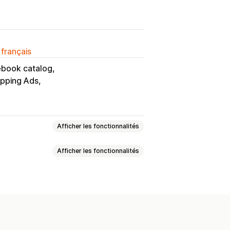
 français
book catalog
pping Ads
Afficher les fonctionnalités
Afficher les fonctionnalités
s attributs
Champs méta
personnalisées
uits
Synchronisation des produits
marketing
Stock local
Flux localisés
raduction des flux
onisation des variantes
stes