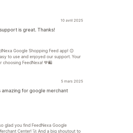
10 avril 2025
 support is great. Thanks!
edNexa Google Shopping Feed app! 😊
easy to use and enjoyed our support. Your
or choosing FeedNexa! 💙🛍️
5 mars 2025
s amazing for google merchant
 so glad you find FeedNexa Google
rchant Center! 🚀 And a big shoutout to