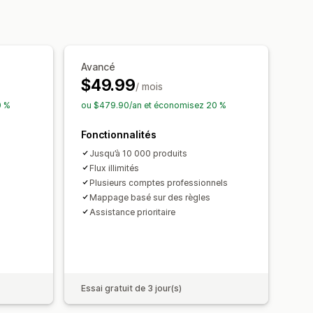
isation des stocks
 en bloc
Mises à jour de la boutique
sation programmée
Avancé
it
Flux par cibles spécifiques
$49.99
on des codes GTIN
/ mois
rmances
Multi-format
0 %
ou $479.90/an et économisez 20 %
Fonctionnalités
Jusqu’à 10 000 produits
Flux illimités
Plusieurs comptes professionnels
Mappage basé sur des règles
Assistance prioritaire
Essai gratuit de 3 jour(s)