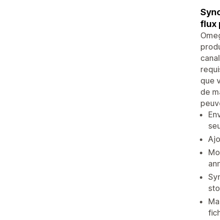
Sync
flux
Omeg
produ
canal
requi
que v
de ma
peuve
Env
seu
Ajo
Mod
an
Syn
sto
Map
fic