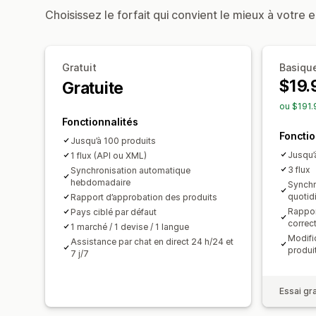
Choisissez le forfait qui convient le mieux à votre e
Gratuit
Basiqu
$19.
Gratuite
ou $191.
Fonctionnalités
Fonctio
Jusqu’à 100 produits
Jusqu’
1 flux (API ou XML)
3 flux
Synchronisation automatique
hebdomadaire
Synchr
quotid
Rapport d’approbation des produits
Rappor
Pays ciblé par défaut
correc
1 marché / 1 devise / 1 langue
Modific
Assistance par chat en direct 24 h/24 et
produi
7 j/7
Essai gra