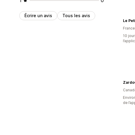
1
0
Écrire un avis
Tous les avis
Le Peti
France
10 jour
l’appli
Zardo
Canad
Environ
de l’ap