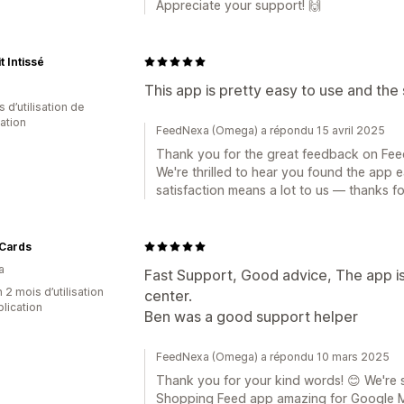
Appreciate your support! 🙌
t Intissé
This app is pretty easy to use and the
s d’utilisation de
cation
FeedNexa (Omega) a répondu 15 avril 2025
Thank you for the great feedback on Fe
We're thrilled to hear you found the app 
satisfaction means a lot to us — thanks f
Cards
a
Fast Support, Good advice, The app i
 2 mois d’utilisation
center.
plication
Ben was a good support helper
FeedNexa (Omega) a répondu 10 mars 2025
Thank you for your kind words! 😊 We're
Shopping Feed app amazing for Google Me