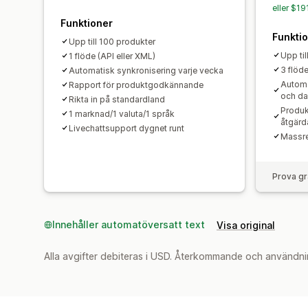
eller $1
Funktioner
Funkti
Upp till 100 produkter
Upp til
1 flöde (API eller XML)
3 flöd
Automatisk synkronisering varje vecka
Automa
Rapport för produktgodkännande
och d
Rikta in på standardland
Produ
1 marknad/1 valuta/1 språk
åtgärd
Livechattsupport dygnet runt
Massre
Prova gr
Innehåller automatöversatt text
Visa original
Alla avgifter debiteras i USD. Återkommande och användni