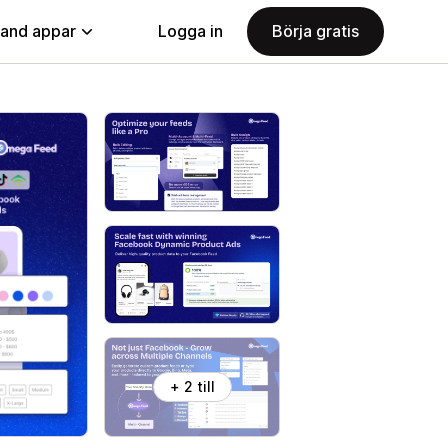
land appar
Logga in
Börja gratis
+ 2 till