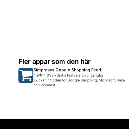
Fler appar som den här
Simprosys Google Shopping Feed
av 5 stjärnor
4,9
(4 353)
•
Gratis testversion tillgänglig
4353 recensioner totalt
Skickar in flöden för Google Shopping, Microsoft, Meta
och Pinterest