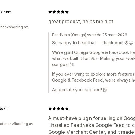
zz.com
great product, helps me alot
r användning av
FeedNexa (Omega) svarade 25 mars 2026
So happy to hear that — thank you! 🌟😊
We’re glad Omega Google & Facebook Feed 
what we built it for! 💪✨ Making your work
our goal 🚀
If you ever want to explore more feature
Google & Facebook Feed, we’re always he
Appreciate your support! 🙌
ox.it
A must-have plugin for selling on Goo
der användning av
I installed FeedNexa Google Feed to 
Google Merchant Center, and it made 