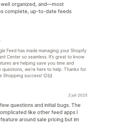
re well organized, and—most
es complete, up-to-date feeds

ogle Feed has made managing your Shopify
t Center so seamless. It’s great to know
atures are helping save you time and
e questions, we’re here to help. Thanks for
e Shopping success! 😊🙌
2 juli 2025
ew questions and initial bugs. The
complicated like other feed apps I
y feature around sale pricing but im