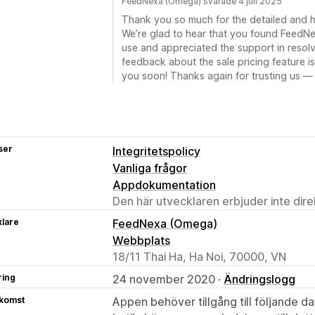
FeedNexa (Omega) svarade 4 juli 2025
Thank you so much for the detailed and 
We’re glad to hear that you found Feed
use and appreciated the support in resolv
feedback about the sale pricing feature is
you soon! Thanks again for trusting us —
ser
Integritetspolicy
Vanliga frågor
Appdokumentation
Den här utvecklaren erbjuder inte dir
klare
FeedNexa (Omega)
Webbplats
18/11 Thai Ha, Ha Noi, 70000, VN
ring
24 november 2020 ·
Ändringslogg
tkomst
Appen behöver tillgång till följande d