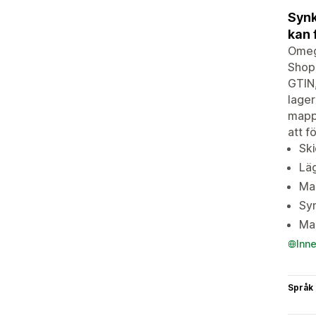
Synk
kan 
Omega
Shopp
GTIN,
lager
mappn
att f
Ski
Läg
Mas
Syn
Map
Inn
Språk