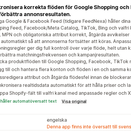
ronisera korrekta flöden för Google Shopping och
förbättra annonsresultaten.
 Google & Facebook Feed (tidigare FeedNexa) håller dina 
ing Feed, Facebook/Meta Catalog, TikTok, Bing och valfri
 MPN och obligatoriska attribut korrekt, åtgärda avvikelser 
 automatiskt så att annonserna fortsätter att köras. Anpa
ingsregler ger dig full kontroll över varje flöde, helt utan ko
örbättra matchningsfrekvensen och kampanjresultaten.
cka produktflöden till Google Shopping, Facebook, TikTok m
g till och hantera flera konton och flöden i en och samma k
sredigera attribut och åtgärda flödesfel innan de blockerar
kronisera realtidsdata automatiskt för att hålla priser och la
pa Shopify-fält till valfri kanal med anpassade regler och X
ehåller automatöversatt text
Visa original
engelska
Denna app finns inte översatt till sven