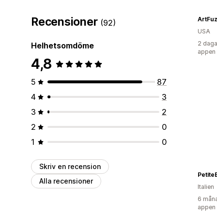
Recensioner
ArtFu
(92)
USA
2 daga
Helhetsomdöme
appen
4,8
5
87
4
3
3
2
2
0
1
0
Skriv en recension
PetiteB
Alla recensioner
Italien
6 måna
appen