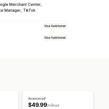
ogle Merchant Center
e Manager
TikTok
Visa funktioner
Visa funktioner
etafält
Anpassade formler
er
Återmarknadsföringstaggar
e
Produktsynkronisering
ra valutor
Flera språk
 av flöde
Anpassade listningar
på produktserie
ng
Butiksuppdateringar
onisering
ynkronisering
Felvalidering
rsupport
GTIN-hantering
Avancerad
estanda
Multi-format
$49.99
/månad