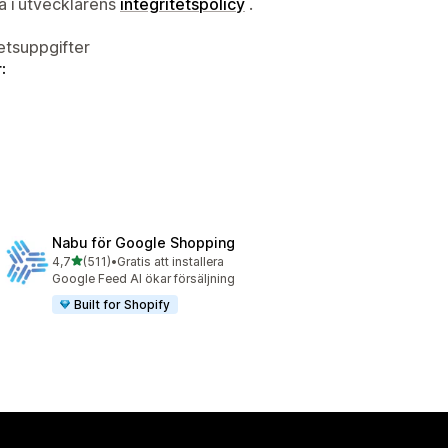
ta i utvecklarens
integritetspolicy
.
tetsuppgifter
:
Nabu för Google Shopping
av 5 stjärnor
4,7
(511)
•
Gratis att installera
511 recensioner totalt
Google Feed AI ökar försäljning
Built for Shopify