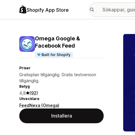
Shopify App Store
Galle
Omega Google &
Facebook Feed
Built for Shopify
Priser
Gratisplan tillgänglig. Gratis testversion
tillgänglig.
Betyg
4,8
(92)
Utvecklare
FeedNexa (Omega)
Installera