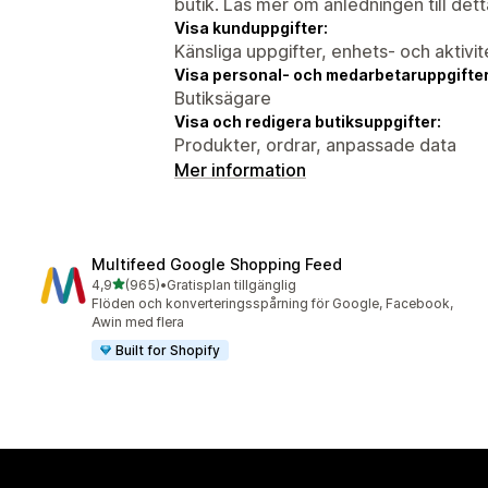
butik. Läs mer om anledningen till det
Visa kunduppgifter:
Känsliga uppgifter, enhets- och aktivi
Visa personal- och medarbetaruppgifter
Butiksägare
Visa och redigera butiksuppgifter:
Produkter, ordrar, anpassade data
Mer information
Multifeed Google Shopping Feed
av 5 stjärnor
4,9
(965)
•
Gratisplan tillgänglig
965 recensioner totalt
Flöden och konverteringsspårning för Google, Facebook,
Awin med flera
Built for Shopify