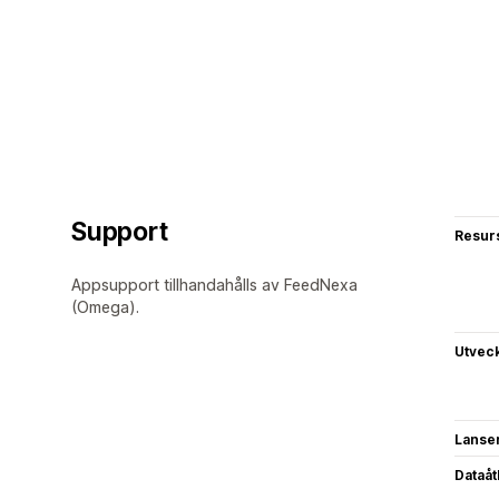
Support
Resur
Appsupport tillhandahålls av FeedNexa
(Omega).
Utvec
Lanse
Dataå