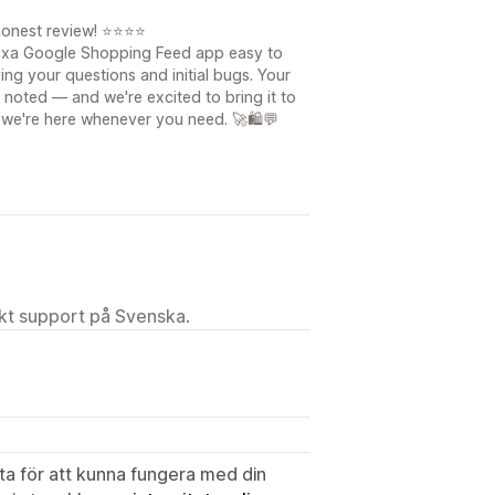
honest review! ⭐⭐⭐⭐
Nexa Google Shopping Feed app easy to
ing your questions and initial bugs. Your
 noted — and we're excited to bring it to
 we're here whenever you need. 🚀🛍️💬
ekt support på Svenska.
ata för att kunna fungera med din