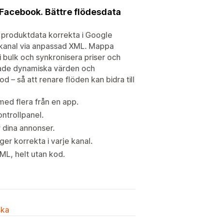
 Facebook. Bättre flödesdata
produktdata korrekta i Google
 kanal via anpassad XML. Mappa
i bulk och synkronisera priser och
ssade dynamiska värden och
d – så att renare flöden kan bidra till
ed flera från en app.
ontrollpanel.
 dina annonser.
ger korrekta i varje kanal.
ML, helt utan kod.
ska