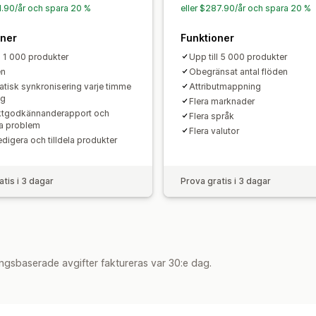
91.90/år och spara 20 %
eller $287.90/år och spara 20 %
oner
Funktioner
l 1 000 produkter
Upp till 5 000 produkter
en
Obegränsat antal flöden
tisk synkronisering varje timme
Attributmappning
ag
Flera marknader
ktgodkännanderapport och
Flera språk
a problem
Flera valutor
digera och tilldela produkter
atis i 3 dagar
Prova gratis i 3 dagar
ngsbaserade avgifter faktureras var 30:e dag.