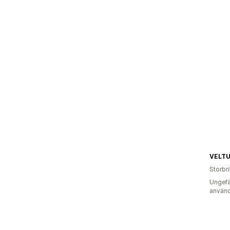
VELTU
Storbr
Ungefä
använd