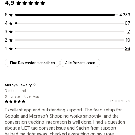
4,9
5
4.233
4
67
3
7
2
10
1
36
Eine Rezension schreiben
Alle Rezensionen
Mercy’s Jewelry
Deutschland
5 monate mit der App
17. Juli 2026
Excellent app and outstanding support. The feed setup for
Google and Microsoft Shopping works smoothly, and the
conversion tracking integration is well done. I had a question
about a UET tag consent issue and Sachin from support
helped me right away, checked everything on my store,