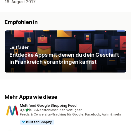
16. August 2017
Empfohlen in
Leitfaden
Entdecke Apps mit denen du dein Geschäft
in Frankreich voranbringen kannst
Mehr Apps wie diese
Multifeed Google Shopping Feed
von 5 Sternen
4,9
(965)
•
Kostenloser Plan verfügbar
965 Rezensionen insgesamt
Feeds & Conversion-Tracking für Google, Facebook, Awin & mehr
Built for Shopify