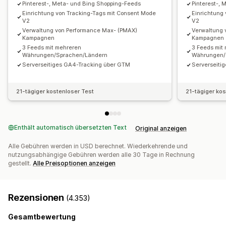
Pinterest-, Meta- und Bing Shopping-Feeds
Pinterest-,
Inventar-Support
GTIN-Management
Headless
Einrichtung von Tracking-Tags mit Consent Mode
Einrichtung
V2
V2
Conversion-Tracking
Feed-Optimierung
Verwaltung von Performance Max- (PMAX)
Verwaltung 
Leistungsüberwachung
Multiformat
Kampagnen
Kampagnen
3 Feeds mit mehreren
3 Feeds mit
Währungen/Sprachen/Ländern
Währungen/
Serverseitiges GA4-Tracking über GTM
Serverseiti
21-tägiger kostenloser Test
21-tägiger ko
Enthält automatisch übersetzten Text
Original anzeigen
Alle Gebühren werden in USD berechnet. Wiederkehrende und
nutzungsabhängige Gebühren werden alle 30 Tage in Rechnung
gestellt.
Alle Preisoptionen anzeigen
Rezensionen
(4.353)
Gesamtbewertung