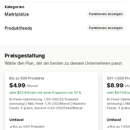
Kategorien
Marktplätze
Funktionen anzeigen
Angebotsmanagement
Produktfeeds
Funktionen anzeigen
Feedautomatisierung
Produktfeed
Feed-Anpassung
Produktsynchronisierung
Produktauswahl
Attributfilterung
Attributzuordnung
Metafelder
Synchronisierung von Angeboten
Landeswährung
Preisgestaltung
KI-Zuordnung
Benutzerdefinierte Formeln
Feedübersetzung
Massenupload
Wähle den Plan, der am besten zu deinem Unternehmen passt.
Benutzerdefinierte Labels
Benutzerdefinierte Regeln
Benutzerdefinierte Angebote
Angebotsanalyse
Remarketing-Tags
Lokales Inventar
Lokalisierte Feeds
Bestellverwaltung
Bis zu 500 Produkte
501-1.000 Pr
Mehrere Währungen
Mehrere Sprachen
Fulfillment an mehreren Standorten
Großbestellung
$4.99
$8.99
/ Monat
/ M
Synchronisierung von Varianten
Targeting für Kollektionen
Bestellsynchronisierung
Trackingsynchronisierung
oder $53.89/Jahr mit einer Ersparnis von 10 %
oder $97.09/Ja
Feed-Management
Einheitliches Dashboard
Inventarsynchronisierung
KI-Feed-Optimierung: 1,00 USD/25 Produkte
KI-Feed-Optim
(einmalig) | XML-Feed: 1,75 USD/Monat | Markets-
(einmalig) | X
Produktsynchronisierung
Massenbearbeitung
Benutzerdefinierte Regeln
Feeds: 3 gratis, danach 0,50 USD/Feed/Monat
Feeds: 3 grat
Shop-Updates
Updates in Echtzeit
Geplante Synchronisierung
Umfasst
Fehlervalidierung
Umfasst
Bis zu 500 Produkte
Bis zu 1.000
Produktauswahl
Zielgruppenspezifische Feeds