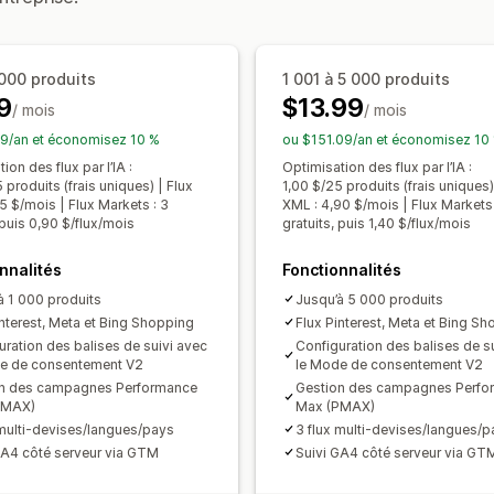
Multilingue
Synchronisation des vari
Commandes en gros
Synchronisatio
Gestion des flux
Synchronisation du suivi
Tableau de 
Synchronisation des produits
Édition
 000 produits
1 001 à 5 000 produits
Synchronisation des stocks
Règles p
9
$13.99
Mises à jour en temps réel
Synchroni
/ mois
/ mois
Validation d’erreur
Sélection de produ
9/an et économisez 10 %
ou $151.09/an et économisez 10
Assistance relative aux stocks
Gesti
ion des flux par l’IA :
Optimisation des flux par l’IA :
 produits (frais uniques) | Flux
1,00 $/25 produits (frais uniques)
Suivi des conversions
Optimisation du
5 $/mois | Flux Markets : 3
XML : 4,90 $/mois | Flux Markets 
Multi-format
 puis 0,90 $/flux/mois
gratuits, puis 1,40 $/flux/mois
nnalités
Fonctionnalités
à 1 000 produits
Jusqu’à 5 000 produits
interest, Meta et Bing Shopping
Flux Pinterest, Meta et Bing S
uration des balises de suivi avec
Configuration des balises de s
e de consentement V2
le Mode de consentement V2
n des campagnes Performance
Gestion des campagnes Perfo
PMAX)
Max (PMAX)
 multi-devises/langues/pays
3 flux multi-devises/langues/p
GA4 côté serveur via GTM
Suivi GA4 côté serveur via GT