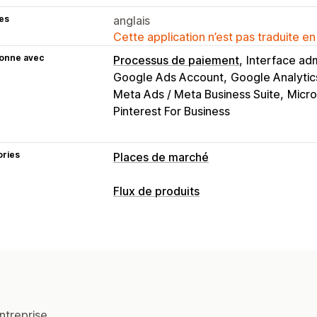
es
anglais
Cette application n’est pas traduite en
ionne avec
Processus de paiement
Interface adm
Google Ads Account
Google Analytic
Meta Ads / Meta Business Suite
Micro
Pinterest For Business
ories
Places de marché
Gestion des listes
Flux de produits
Automatisation des flux
Flux de prod
Personnalisation du flux
Sélection de produit
Synchronisation
Filtrage des attributs
Cartographie de
Traduction des flux
Importation gro
Cartographie basée sur l’IA
Formules
Analyse des listes
Étiquettes personnalisées
Règles pe
Gestion des commandes
Balises de remarketing
Stock local
F
ntreprise.
Traitement des commandes depuis pl