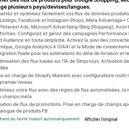
ge plusieurs pays/devises/langues.
ttez et optimisez facilement vos flux de données produit
Listings, Facebook et Instagram Shops, Meta Advantage+ C
Pinterest Ads, Microsoft Advertising (Bing Shopping), Axon 
eformes. Configurez et gérez des campagnes Performance 
 Audience en toute simplicité. Activez le suivi des conversi
ique, Google Analytics 4 (GA4) et le Mode de consentemen
égration fluide pour les estimations du délai de livraison e
imisation des flux basée sur l’IA de Simprosys. Activatio
diée
se en charge de Shopify Markets avec configurations multi-
premier niveau
imisez votre flux avec des règles de flux automatisées, la
s champs méta
ation de flux de promotions. Prise en charge de champs spé
alogue de produits FB
tient du texte traduit automatiquement
Afficher l’original