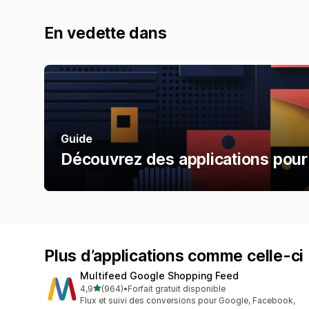
En vedette dans
Guide
Découvrez des applications pour
Plus d’applications comme celle-ci
Multifeed Google Shopping Feed
étoile(s) sur 5
4,9
(964)
•
Forfait gratuit disponible
964 avis au total
Flux et suivi des conversions pour Google, Facebook,