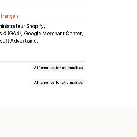
 français
inistrateur Shopify
s 4 (GA4)
Google Merchant Center
soft Advertising
Afficher les fonctionnalités
Afficher les fonctionnalités
uits
Synchronisation des produits
 des offres
Devise locale
s attributs
Champs méta
upée
Listes personnalisées
 personnalisées
rsonnalisées
lux localisés
Devises multiples
usieurs emplacements