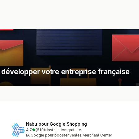
 développer votre entreprise française
Nabu pour Google Shopping
étoile(s) sur 5
4,7
(510)
•
Installation gratuite
510 avis au total
IA Google pour booster ventes Merchant Center