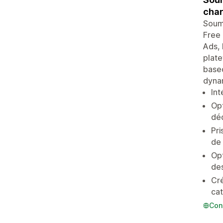
char
Soume
Free 
Ads, 
plat
based
dynam
Int
Opt
dé
Pri
de 
Opt
de
Cré
cat
Con