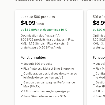
Jusqu’à 500 produits
501 à 1
$4.99
$8.9
/ mois
ou $53.89/an et économisez 10 %
ou $97.0
Optimisation des flux par l’IA :
Optimisat
1,00 $/25 produits (frais uniques) | Flux
1,00 $/25
XML : 1,75 $/mois | Flux Markets : 3
XML : 3,1
gratuits, puis 0,50 $/flux/mois
gratuits,
Fonctionnalités
Fonctio
Jusqu’à 500 produits
Jusqu’
Flux Pinterest, Meta et Bing Shopping
Flux P
Configuration des balises de suivi avec
Config
le Mode de consentement V2
le Mod
Gestion des campagnes Performance
Gestio
Max (PMAX)
Max (
3 flux multi-devises/langues/pays
3 flux
Suivi GA4 côté serveur via GTM
Suivi 