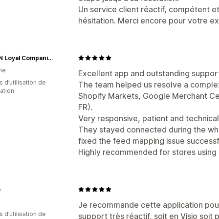
Un service client réactif, compétent 
hésitation. Merci encore pour votre ex
ANTON Loyal Companions
ne
Excellent app and outstanding suppor
 d’utilisation de
The team helped us resolve a comple
cation
Shopify Markets, Google Merchant Cent
FR).
Very responsive, patient and technica
They stayed connected during the wh
fixed the feed mapping issue successfu
Highly recommended for stores using 
o
Je recommande cette application pour 
 d’utilisation de
support très réactif, soit en Visio soi