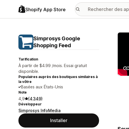
Shopify App Store
Galer
Simprosys Google
Shopping Feed
Tarification
À partir de $4.99 /mois. Essai gratuit
disponible.
Populaires auprès des boutiques similaires à
la vôtre
Basées aux États-Unis
Note
4,9
(4 349)
Développeur
Simprosys InfoMedia
Installer
Soum