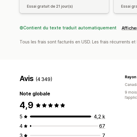
Essai gratuit de 21 jour(s)
Essai gra
Contient du texte traduit automatiquement
Afficher
Tous les frais sont facturés en USD. Les frais récurrents et 
Avis
Rayon 
(4 349)
Canad
9 mois 
Note globale
l’appli
4,9
5
4,2 k
4
67
3
7