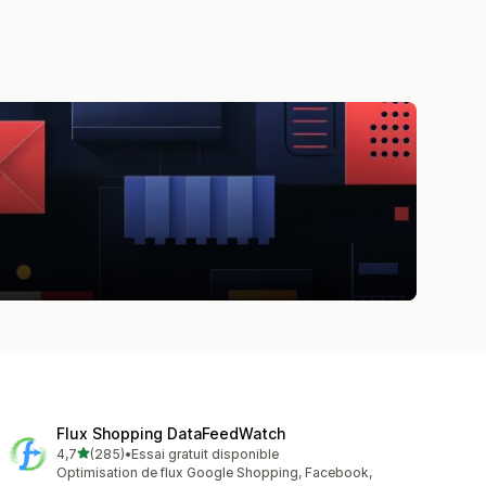
Flux Shopping DataFeedWatch
étoile(s) sur 5
4,7
(285)
•
Essai gratuit disponible
285 avis au total
Optimisation de flux Google Shopping, Facebook,