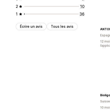
2
10
1
36
Écrire un avis
Tous les avis
Espag
12 mois
l’appli
Biolig
Suisse
10 mois