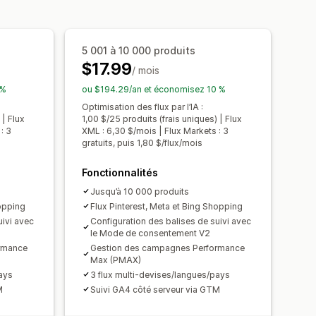
antes
Ciblage des collections
n des commandes
bord harmonisé
 en bloc
Mises à jour de la boutique
5 001 à 10 000 produits
ersonnalisées
$17.99
sation programmée
/ mois
it
Flux par cibles spécifiques
 %
ou $194.29/an et économisez 10 %
on des codes GTIN
Headless
Optimisation des flux par l’IA :
 | Flux
1,00 $/25 produits (frais uniques) | Flux
 flux
Suivi des performances
: 3
XML : 6,30 $/mois | Flux Markets : 3
gratuits, puis 1,80 $/flux/mois
Fonctionnalités
Jusqu’à 10 000 produits
hopping
Flux Pinterest, Meta et Bing Shopping
uivi avec
Configuration des balises de suivi avec
le Mode de consentement V2
rmance
Gestion des campagnes Performance
Max (PMAX)
ays
3 flux multi-devises/langues/pays
M
Suivi GA4 côté serveur via GTM