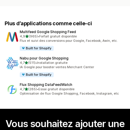
Plus d’applications comme celle-ci
Multifeed Google Shopping Feed
étoile(s) sur 5
4,9
(965)
•
Forfait gratuit disponible
965 avis au total
Flux et suivi des conversions pour Google, Facebook, Awin, etc.
Built for Shopify
Nabu pour Google Shopping
étoile(s) sur 5
4,7
(511)
•
Installation gratuite
511 avis au total
IA Google pour booster ventes Merchant Center
Built for Shopify
Flux Shopping DataFeedWatch
étoile(s) sur 5
4,7
(285)
•
Essai gratuit disponible
285 avis au total
Optimisation de flux Google Shopping, Facebook, Instagram, etc
Vous souhaitez ajouter une