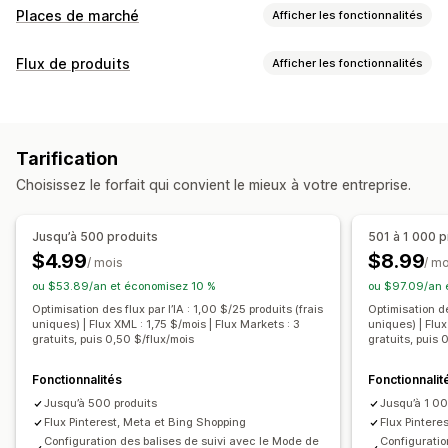
Places de marché
Afficher les fonctionnalités
Gestion des listes
Flux de produits
Afficher les fonctionnalités
Automatisation des flux
Flux de produits
Personnalisation du flux
Synchronisation des produits
Sélection de produit
Filtrage des attributs
Cartographie des attributs
Synchronisation des offres
Devise locale
Tarification
Champs méta
Cartographie basée sur l’IA
Traduction des flux
Importation groupée
Choisissez le forfait qui convient le mieux à votre entreprise.
Formules personnalisées
Étiquettes personnalisées
Listes personnalisées
Analyse des listes
Règles personnalisées
Balises de remarketing
Gestion des commandes
Jusqu’à 500 produits
501 à 1 000 p
Stock local
Flux localisés
Devises multiples
Multilingue
Traitement des commandes depuis plusieurs
$4.99
$8.99
/ mois
/ m
Synchronisation des variantes
Ciblage des collections
emplacements
ou $53.89/an et économisez 10 %
ou $97.09/an 
Commandes en gros
Synchronisation des commandes
Gestion des flux
Optimisation des flux par l’IA : 1,00 $/25 produits (frais
Optimisation de
Synchronisation du suivi
Tableau de bord harmonisé
uniques) | Flux XML : 1,75 $/mois | Flux Markets : 3
uniques) | Flux
Synchronisation des produits
Édition en bloc
gratuits, puis 0,50 $/flux/mois
gratuits, puis 
Synchronisation des stocks
Règles personnalisées
Mises à jour de la boutique
Mises à jour en temps réel
Synchronisation programmée
Fonctionnalités
Validation d’erreur
Fonctionnalit
Jusqu’à 500 produits
Jusqu’à 1 00
Sélection de produit
Flux par cibles spécifiques
Flux Pinterest, Meta et Bing Shopping
Flux Pintere
Assistance relative aux stocks
Gestion des codes GTIN
Configuration des balises de suivi avec le Mode de
Configuratio