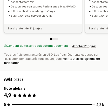
consentement V2
consenteme
Headless
Suivi des conversions
Optimisation du flux
Gestion des campagnes Performance Max (PMAX)
Gestion des
Suivi des performances
Multi-format
3 flux multi-devises/langues/pays
3 flux multi
Suivi GA4 côté serveur via GTM
Suivi GA4 c
Essai gratuit de 21 jour(s)
Essai gratuit d
Contient du texte traduit automatiquement
Afficher l’original
Tous les frais sont facturés en USD. Les frais récurrents et basés sur
l’utilisation sont facturés tous les 30 jours.
Voir toutes les options de
tarification
Avis
(4 353)
Note globale
4,9
5
4,2 k