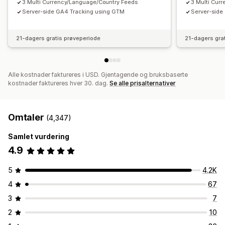
3 Multi Currency/Language/Country Feeds
3 Multi Cur
Server-side GA4 Tracking using GTM
Server-side
21-dagers gratis prøveperiode
21-dagers gra
Alle kostnader faktureres i USD. Gjentagende og bruksbaserte
kostnader faktureres hver 30. dag.
Se alle prisalternativer
Omtaler
(4,347)
Samlet vurdering
4.9
5
4.2K
4
67
3
7
2
10