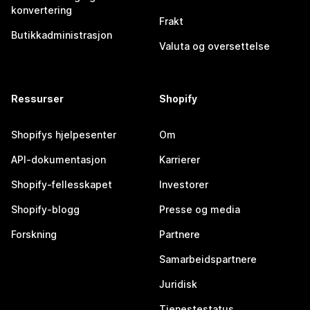
konvertering
Frakt
Butikkadministrasjon
Valuta og oversettelse
Ressurser
Shopify
Shopifys hjelpesenter
Om
API-dokumentasjon
Karrierer
Shopify-fellesskapet
Investorer
Shopify-blogg
Presse og media
Forskning
Partnere
Samarbeidspartnere
Juridisk
Tjenestestatus