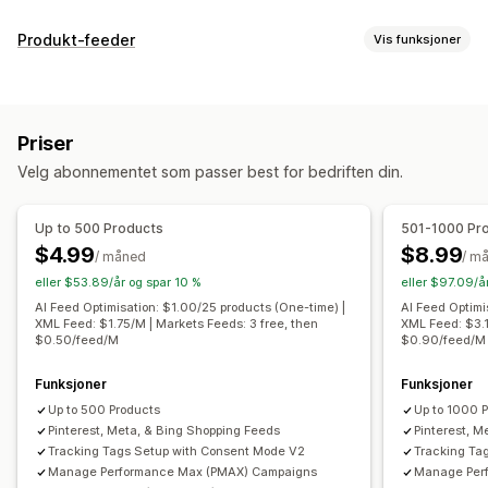
Administrering av oppføring
Produkt-feeder
Vis funksjoner
Feed-automasjon
Produkt-feed
Produktsynkronisering
Feed-tilpasning
Produktvalg
Tilbudssynkronisering
Lokal valuta
Attributtfiltrering
Attributtilordning
Metafelter
Feed-oversettelse
Masseopplasting
Priser
KI-tilordning
Egendefinerte skjemaer
Tilpassede oppføringer
Oppføringsanalyse
Velg abonnementet som passer best for bedriften din.
Egendefinerte etiketter
Tilpassede regler
Bestillingsadministrering
Videresalgstagger
Lokal lagerbeholdning
Lokale feeds
Distribusjon på flere steder
Massebestillinger
Up to 500 Products
501-1000 Pr
Multivaluta
Flere språk
Variant sync
Samlingsmålretting
Bestillingssynkronisering
Sporingssynkronisering
$4.99
$8.99
/ måned
/ m
Feed-administrasjon
Forent instrumentbord
Synkronisering av lagerbeholdning
eller $53.89/år og spar 10 %
eller $97.09/å
Produktsynkronisering
Masseredigering
Tilpassede regler
AI Feed Optimisation: $1.00/25 products (One-time) |
AI Feed Optimi
XML Feed: $1.75/M | Markets Feeds: 3 free, then
XML Feed: $3.1
Butikkoppdateringer
Sanntidsoppdateringer
$0.50/feed/M
$0.90/feed/M
Planlagt synkronisering
Feilbekreftelse
Produktvalg
Målspesifikke feeds
Funksjoner
Lagerbeholdningstøtte
Funksjoner
Up to 500 Products
Up to 1000 
GTIN-administrasjon
Headless
Konverteringssporing
Pinterest, Meta, & Bing Shopping Feeds
Pinterest, M
Hastighetsoptimalisering
Ytelsesovervåkning
Tracking Tags Setup with Consent Mode V2
Tracking Ta
Multi-format
Manage Performance Max (PMAX) Campaigns
Manage Per