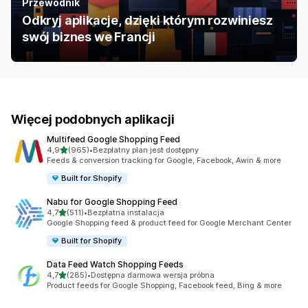
Przewodnik
Odkryj aplikacje, dzięki którym rozwiniesz
swój biznes we Francji
Więcej podobnych aplikacji
Multifeed Google Shopping Feed
na 5 gwiazdek
4,9
(965)
•
Bezpłatny plan jest dostępny
Łączna liczba recenzji: 965
Feeds & conversion tracking for Google, Facebook, Awin & more
Built for Shopify
Nabu for Google Shopping Feed
na 5 gwiazdek
4,7
(511)
•
Bezpłatna instalacja
Łączna liczba recenzji: 511
Google Shopping feed & product feed for Google Merchant Center
Built for Shopify
Data Feed Watch Shopping Feeds
na 5 gwiazdek
4,7
(285)
•
Dostępna darmowa wersja próbna
Łączna liczba recenzji: 285
Product feeds for Google Shopping, Facebook feed, Bing & more