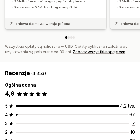
3 Multi Currency/Language/Country Feeds
3 Multi Cur
Obsługa zapasów
Zarządzanie GTIN
Headless
Server-side GA4 Tracking using GTM
Server-side
Śledzenie konwersji
Optymalizacja pliku produktowego
Monitorowanie wydajności
Wieloformatowy
21-dniowa darmowa wersja próbna
21-dniowa da
Wszystkie opłaty są naliczane w USD. Opłaty cykliczne i zależne od
użytkowania są pobierane co 30 dni.
Zobacz wszystkie opcje cen
Recenzje
(4 353)
Ogólna ocena
4,9
5
4,2 tys.
4
67
3
7
2
10