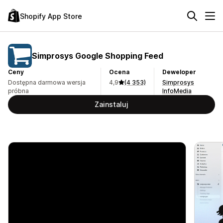
Shopify App Store
Simprosys Google Shopping Feed
Ceny
Ocena
Deweloper
Dostępna darmowa wersja
4,9
(4 353)
Simprosys
próbna
InfoMedia
Zainstaluj