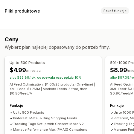
Zarządzanie ofertami
Pliki produktowe
Pokaż funkcje
Automatyzacja kanału
Plik produktowy
Dostosowanie koszyka
Synchronizacja produktu
Wybór produktu
Filtrowanie atrybutów
Mapowanie atrybutów
Metapola
Synchronizacja ofert
Waluta lokalna
Tłumaczenie kanału
Ceny
Mapowanie AI
Niestandardowe formuły
Przesyłanie zbiorcze
Oferty niestandardowe
Analizy ofert
Wybierz plan najlepiej dopasowany do potrzeb firmy.
Niestandardowe etykiety
Reguły niestandardowe
Zarządzanie zamówieniami
Tagi do remarketingu
Lokalne zapasy
Realizacja w wielu lokalizacjach
Zamówienia zbiorcze
Up to 500 Products
501-1000 Pr
Przetłumaczone pliki produktów
Wielowalutowe
Synchronizacja zamówień
Synchronizacja śledzenia
$4.99
$8.99
/miesiąc
/mi
Wielojęzyczne
Synchronizacja wariantów
Ujednolicony pulpit
Synchronizacja zapasów
albo $53.89/rok, co pozwala oszczędzić 10%
albo $97.09/ro
Targetowanie kolekcji
Reguły niestandardowe
AI Feed Optimisation: $1.00/25 products (One-time) |
AI Feed Optimi
XML Feed: $1.75/M | Markets Feeds: 3 free, then
XML Feed: $3.1
Zarządzanie plikami produktowymi
$0.50/feed/M
$0.90/feed/M
Synchronizacja produktu
Edycja zbiorcza
Aktualizacje sklepu
Funkcje
Śledzenie w czasie rzeczywistym
Funkcje
Up to 500 Products
Up to 1000 
Zaplanowana synchronizacja
Sprawdzanie błędów
Pinterest, Meta, & Bing Shopping Feeds
Pinterest, M
Wybór produktu
Tracking Tags Setup with Consent Mode V2
Tracking Ta
Pliki produktowe dostosowane do grup docelowych
Manage Performance Max (PMAX) Campaigns
Manage Per