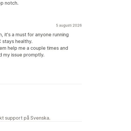
op notch.
5 augusti 2026
it's a must for anyone running
stays healthy.
hem help me a couple times and
d my issue promptly.
ekt support på Svenska.