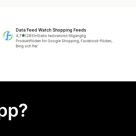
Data Feed Watch Shopping Feeds
av 5 stjärnor
4,7
(285)
•
Gratis testversion tillgänglig
285 recensioner totalt
Produktflöden för Google Shopping, Facebook-flöden,
Bing och fler
app?