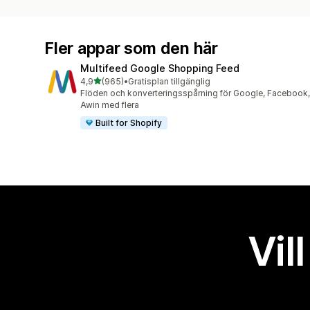
Fler appar som den här
Multifeed Google Shopping Feed
av 5 stjärnor
4,9
(965)
•
Gratisplan tillgänglig
965 recensioner totalt
Flöden och konverteringsspårning för Google, Facebook,
Awin med flera
Built for Shopify
Vil