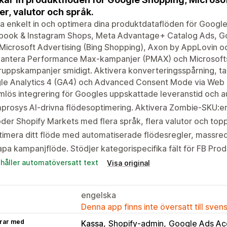
er, valutor och språk.
a enkelt in och optimera dina produktdataflöden för Google
book & Instagram Shops, Meta Advantage+ Catalog Ads, Goo
Microsoft Advertising (Bing Shopping), Axon by AppLovin oc
hantera Performance Max-kampanjer (PMAX) och Microsoft
uppskampanjer smidigt. Aktivera konverteringsspårning, t
le Analytics 4 (GA4) och Advanced Consent Mode via Web P
lös integrering för Googles uppskattade leveranstid och a
mprosys AI-drivna flödesoptimering. Aktivera Zombie-SKU:
der Shopify Markets med flera språk, flera valutor och t
imera ditt flöde med automatiserade flödesregler, massre
pa kampanjflöde. Stödjer kategorispecifika fält för FB Pro
ehåller automatöversatt text
Visa original
engelska
Denna app finns inte översatt till sven
rar med
Kassa
Shopify-admin
Google Ads Ac