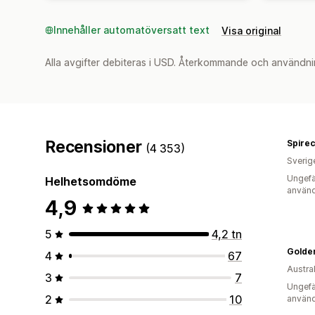
Innehåller automatöversatt text
Visa original
Alla avgifter debiteras i USD. Återkommande och användni
Recensioner
Spire
(4 353)
Sverig
Ungefä
Helhetsomdöme
använd
4,9
5
4,2 tn
Golde
4
67
Austra
3
7
Ungefä
2
10
använd