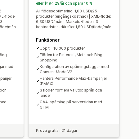
rsupport
GTIN-hantering
Headless
eller $194.29/år och spara 10 %
ring
Övervakning av prestanda
5
AI-flödesoptimering: 1,00 USD/25
ML-flöde:
produkter (engångskostnad) | XML-flöde:
 3
6,30 USD/mån | Markets-flöden: 3
flöde/mån
kostnadsfria, därefter 1,80 USD/flöde/mån
Funktioner
Upp till 10 000 produkter
Bing
Flöden för Pinterest, Meta och Bing
Shopping
gar med
Konfiguration av spårningstaggar med
Consent Mode V2
panjer
Hantera Performance Max-kampanjer
(PMAX)
 och
3 flöden för flera valutor, språk och
länder
 med
GA4-spårning på serversidan med
GTM
Prova gratis i 21 dagar