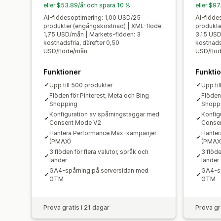
eller $53.89/år och spara 10 %
eller $9
AI-flödesoptimering: 1,00 USD/25
AI-flöde
produkter (engångskostnad) | XML-flöde:
produkte
1,75 USD/mån | Markets-flöden: 3
3,15 USD
kostnadsfria, därefter 0,50
kostnadsf
USD/flöde/mån
USD/flö
Funktioner
Funkti
Upp till 500 produkter
Upp til
Flöden för Pinterest, Meta och Bing
Flöden
Shopping
Shopp
Konfiguration av spårningstaggar med
Konfig
Consent Mode V2
Conse
Hantera Performance Max-kampanjer
Hanter
(PMAX)
(PMAX
3 flöden för flera valutor, språk och
3 flöde
länder
länder
GA4-spårning på serversidan med
GA4-sp
GTM
GTM
Prova gratis i 21 dagar
Prova gr