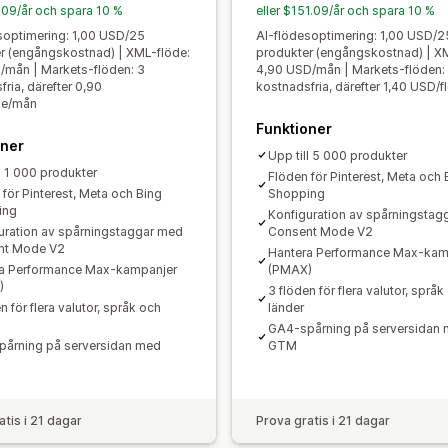
Produktval
Målspecifika flöden
Lage
7.09/år och spara 10 %
eller $151.09/år och spara 10 %
Konverteringsspårning
Flödesoptime
soptimering: 1,00 USD/25
AI-flödesoptimering: 1,00 USD/2
r (engångskostnad) | XML-flöde:
produkter (engångskostnad) | X
Multi-format
/mån | Markets-flöden: 3
4,90 USD/mån | Markets-flöden:
ria, därefter 0,90
kostnadsfria, därefter 1,40 USD/
de/mån
Funktioner
oner
Upp till 5 000 produkter
l 1 000 produkter
Flöden för Pinterest, Meta och 
 för Pinterest, Meta och Bing
Shopping
ing
Konfiguration av spårningstag
uration av spårningstaggar med
Consent Mode V2
nt Mode V2
Hantera Performance Max-kam
a Performance Max-kampanjer
(PMAX)
)
3 flöden för flera valutor, språk
n för flera valutor, språk och
länder
GA4-spårning på serversidan
årning på serversidan med
GTM
atis i 21 dagar
Prova gratis i 21 dagar