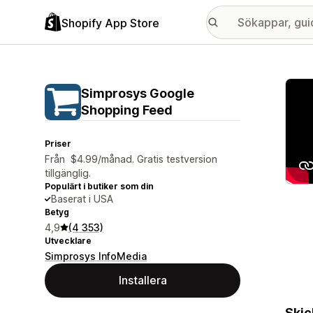
Shopify App Store
Galle
Simprosys Google
Shopping Feed
Priser
Från $4.99/månad. Gratis testversion
tillgänglig.
Populärt i butiker som din
Baserat i USA
Betyg
4,9
(4 353)
Utvecklare
Simprosys InfoMedia
Installera
Skic