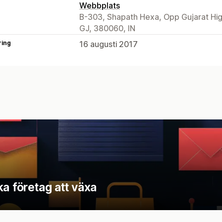
Webbplats
B-303, Shapath Hexa, Opp Gujarat Hi
GJ, 380060, IN
ring
16 augusti 2017
a företag att växa