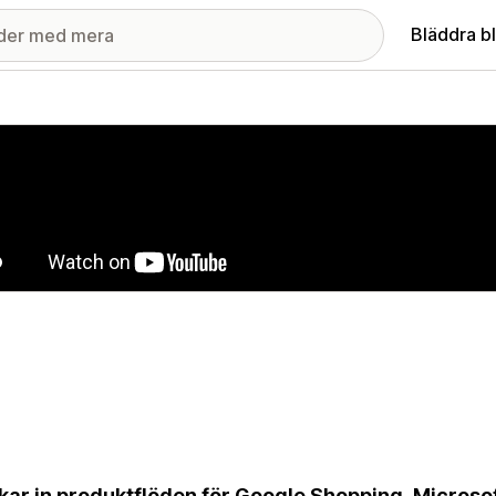
Bläddra b
ri med utvalda bilder
kar in produktflöden för Google Shopping, Microsof