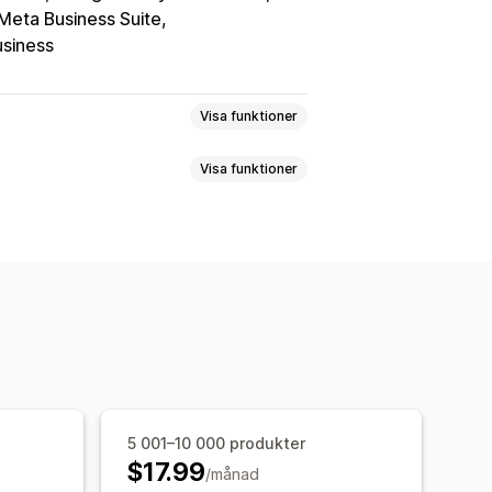
Meta Business Suite
usiness
Visa funktioner
Visa funktioner
e
Produktsynkronisering
al valuta
Översättning av flöde
etafält
AI-mappning
r
Listningsanalys
ter
Anpassade regler
ger
Lokaliserade flöden
r
Ordersynkronisering
ronisering
strumentpanel
Lagersynkronisering
ng
Butiksuppdateringar
5 001–10 000 produkter
$17.99
ynkronisering
Felvalidering
/månad