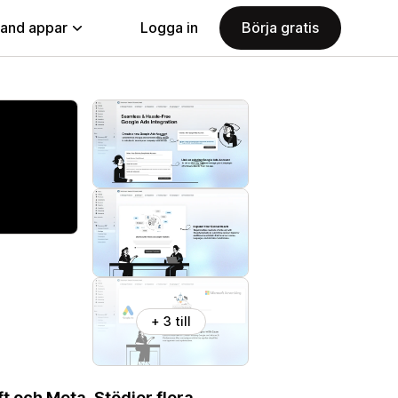
land appar
Logga in
Börja gratis
+ 3 till
t och Meta. Stödjer flera