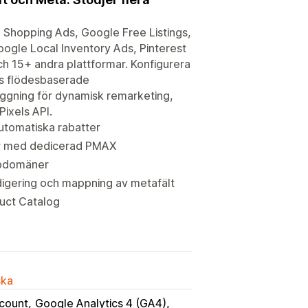
 Shopping Ads, Google Free Listings,
gle Local Inventory Ads, Pinterest
h 15+ andra plattformar. Konfigurera
s flödesbaserade
aggning för dynamisk remarketing,
ixels API.
utomatiska rabatter
er med dedicerad PMAX
oppdomäner
digering och mappning av metafält
duct Catalog
ska
count
Google Analytics 4 (GA4)