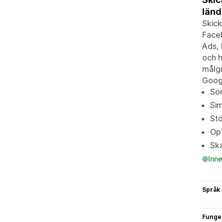
länd
Skick
Face
Ads, 
och 
målgr
Goog
Söm
Si
Stö
Opt
Ska
Inn
Språk
Funge