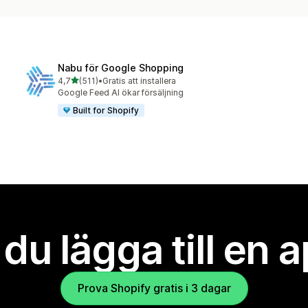
Nabu för Google Shopping
av 5 stjärnor
4,7
(511)
•
Gratis att installera
511 recensioner totalt
Google Feed AI ökar försäljning
Built for Shopify
l du lägga till en 
Prova Shopify gratis i 3 dagar