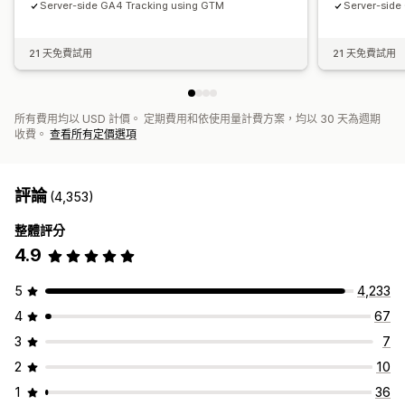
Server-side GA4 Tracking using GTM
Server-side
21 天免費試用
21 天免費試用
所有費用均以 USD 計價。 定期費用和依使用量計費方案，均以 30 天為週期
收費。
查看所有定價選項
評論
(4,353)
整體評分
4.9
5
4,233
4
67
3
7
2
10
1
36