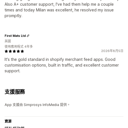
Also A+ customer support, I've had them help me a couple
times and today Milan was excellent, he resolved my issue
promptly.
First Mats Ltd
英國
使用應用程式 4年多
2026年8月5日
It's the gold standard in shopify merchant feed apps. Good
customisation options, built in traffic, and excellent customer
support.
支援服務
App 支援由 Simprosys InfoMedia 提供。
資源