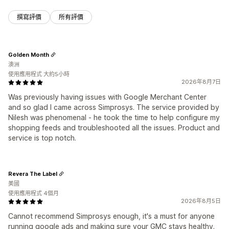
撰寫評價
所有評價
Golden Month
澳洲
使用應用程式 大約5小時
2026年8月7日
Was previously having issues with Google Merchant Center
and so glad I came across Simprosys. The service provided by
Nilesh was phenomenal - he took the time to help configure my
shopping feeds and troubleshooted all the issues. Product and
service is top notch.
Revera The Label
美國
使用應用程式 4個月
2026年8月5日
Cannot recommend Simprosys enough, it's a must for anyone
running google ads and making sure your GMC stays healthy.