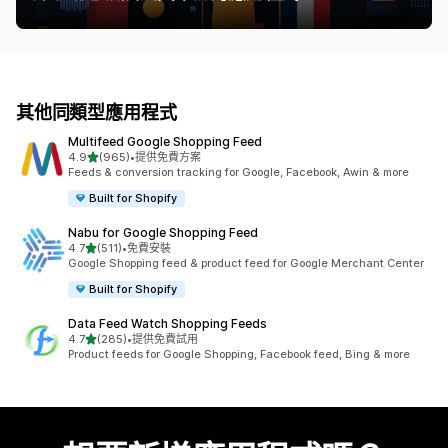
其他同類型應用程式
Multifeed Google Shopping Feed
滿分 5 顆星
4.9
(965)
•
提供免費方案
共有 965 則評價
Feeds & conversion tracking for Google, Facebook, Awin & more
Built for Shopify
Nabu for Google Shopping Feed
滿分 5 顆星
4.7
(511)
•
免費安裝
共有 511 則評價
Google Shopping feed & product feed for Google Merchant Center
Built for Shopify
Data Feed Watch Shopping Feeds
滿分 5 顆星
4.7
(285)
•
提供免費試用
共有 285 則評價
Product feeds for Google Shopping, Facebook feed, Bing & more