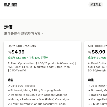
產品資訊管理
產品摘要
顯示功能
自動化摘要
產品摘要
產品同步處理
選取商品
摘要自訂內容
銷售資訊同步處理
當地幣別
翻譯摘要
大量上傳
自訂產品資訊
屬性篩選
屬性對應
中繼欄位
AI 對應
自訂公式
自訂標籤
產品資訊分析
定價
自訂規則
再行銷標籤
當地庫存
本地化摘要
多種幣別
多國語言
訂單管理
選擇最適合您業務的方案。
子類同步處理
商品系列目標設定
多地點出貨作業
大量訂單
同步訂單
追蹤同步處理
摘要管理
整合控制面板
庫存同步
自訂規則
Up to 500 Products
501-1000 Pr
產品同步處理
大量編輯
商店更新
即時更新
排程同步處理
$4.99
$8.99
/月
/月
錯誤驗證
選取商品
特定目標設定摘要
庫存支援
或每年 $53.89，可省 10% 的費用
或每年 $97.0
全球交易品項識別碼 (GTIN) 管理
無周邊模式
轉換追蹤
AI Feed Optimisation: $1.00/25 products (One-time) |
AI Feed Optimi
XML Feed: $1.75/M | Markets Feeds: 3 free, then
XML Feed: $3.1
摘要最佳化
追蹤成效
多種格式
$0.50/feed/M
$0.90/feed/M
功能
功能
Up to 500 Products
Up to 1000 
Pinterest, Meta, & Bing Shopping Feeds
Pinterest, M
Tracking Tags Setup with Consent Mode V2
Tracking Ta
Manage Performance Max (PMAX) Campaigns
Manage Per
3 Multi Currency/Language/Country Feeds
3 Multi Cur