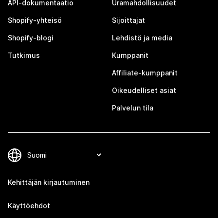
API-dokumentaatio
Uramahdollisuudet
Shopify-yhteisö
Sijoittajat
Shopify-blogi
Lehdistö ja media
Tutkimus
Kumppanit
Affiliate-kumppanit
Oikeudelliset asiat
Palvelun tila
Kehittäjän kirjautuminen
Käyttöehdot