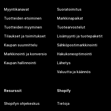
Myyntikanavat
Suoratoimitus
Tuotteiden etsiminen
Markkinapaikat
Tuotteiden myyminen
Tuotearvostelut
Tilaukset ja toimitukset
Lisämyynti ja tuotepaketit
Kaupan suunnittelu
Sähköpostimarkkinointi
Markkinointi ja konversio
Hakukoneoptimointi
Kaupan hallinnointi
Lähetys
Valuutta ja käännös
Resurssit
Shopify
Shopifyn ohjekeskus
Tietoja