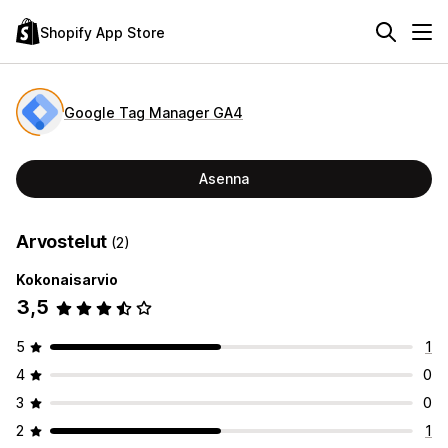
Shopify App Store
Google Tag Manager GA4
Asenna
Arvostelut
(2)
Kokonaisarvio
3,5
5
1
4
0
3
0
2
1