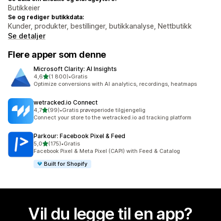
Butikkeier
Se og rediger butikkdata:
Kunder, produkter, bestillinger, butikkanalyse, Nettbutikk
Se detaljer
Flere apper som denne
Microsoft Clarity: AI Insights
av 5 stjerner
4,6
(1 800)
•
Gratis
Totalt 1800 omtaler
Optimize conversions with AI analytics, recordings, heatmaps
wetracked.io Connect
av 5 stjerner
4,7
(99)
•
Gratis prøveperiode tilgjengelig
Totalt 99 omtaler
Connect your store to the wetracked.io ad tracking platform
Parkour: Facebook Pixel & Feed
av 5 stjerner
5,0
(175)
•
Gratis
Totalt 175 omtaler
Facebook Pixel & Meta Pixel (CAPI) with Feed & Catalog
Built for Shopify
Vil du legge til en app?