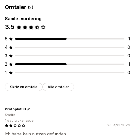
Omtaler
(2)
Samlet vurdering
3.5
5
1
4
0
3
0
2
1
1
0
Skriv en omtale
Alle omtaler
Protoplot3D
Sveits
1 dag bruker appen
23. april 2026
Ich habe kein nutzen gefunden