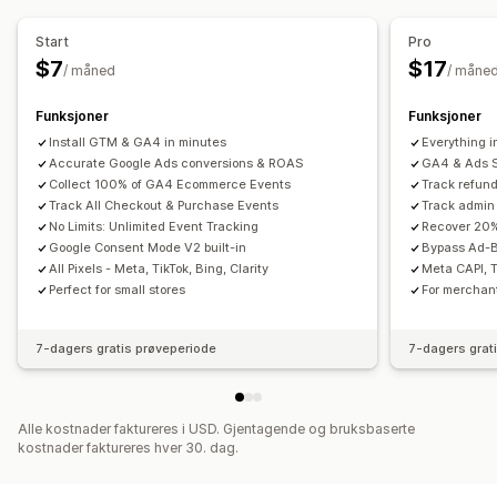
Fortjenesteinnsikt
Kjøpssporing
Trakteanalyse
Start
Pro
UTM-sporing
Pikselsporing
$7
$17
/ måned
/ måne
Funksjoner
Funksjoner
Install GTM & GA4 in minutes
Everything i
Accurate Google Ads conversions & ROAS
GA4 & Ads S
Collect 100% of GA4 Ecommerce Events
Track refun
Track All Checkout & Purchase Events
Track admin
No Limits: Unlimited Event Tracking
Recover 20%
Google Consent Mode V2 built-in
Bypass Ad-B
All Pixels - Meta, TikTok, Bing, Clarity
Meta CAPI, T
Perfect for small stores
For merchan
7-dagers gratis prøveperiode
7-dagers grat
Alle kostnader faktureres i USD. Gjentagende og bruksbaserte
kostnader faktureres hver 30. dag.