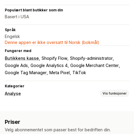
Populært blant butikker som din
Basert i USA
Språk
Engelsk
Denne appen er ikke oversatt til Norsk (bokmål)
Fungerer med
Butikkens kasse
Shopify Flow
Shopify-administrator
Google Ads
Google Analytics 4
Google Merchant Center
Google Tag Manager
Meta Pixel
TikTok
Kategorier
Analyse
Vis funksjoner
Kundeatferd
Aktivitetssporing
Hendelsessporing
Sidevisninger
Priser
Markedsføring og salg
Velg abonnementet som passer best for bedriften din.
Markedsførings-attribusjon
Kasseanalyse
ROAS