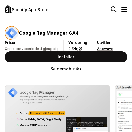
Shopify App Store
Google Tag Manager GA4
Priser
Vurdering
Utvikler
Gratis prøveperiode tilgjengelig
3.5
(2)
Anowave
Installer
Se demobutikk