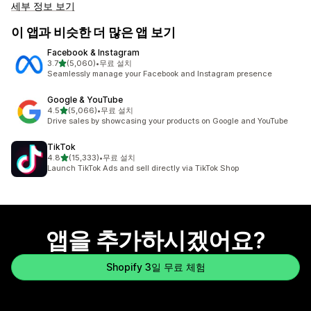
세부 정보 보기
이 앱과 비슷한 더 많은 앱 보기
Facebook & Instagram
별 5개 중
3.7
(5,060)
•
무료 설치
총 리뷰 5060개
Seamlessly manage your Facebook and Instagram presence
Google & YouTube
별 5개 중
4.5
(5,066)
•
무료 설치
총 리뷰 5066개
Drive sales by showcasing your products on Google and YouTube
TikTok
별 5개 중
4.8
(15,333)
•
무료 설치
총 리뷰 15333개
Launch TikTok Ads and sell directly via TikTok Shop
앱을 추가하시겠어요?
Shopify 3일 무료 체험