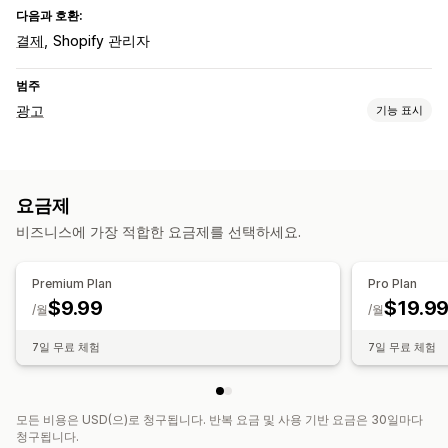
다음과 호환:
결제
Shopify 관리자
범주
광고
기능 표시
타게팅
이벤트 기반
행동
플랫폼
AI 타게팅
리타게팅
요금제
캠페인 관리
비즈니스에 가장 적합한 요금제를 선택하세요.
AI 최적화
가격 제시 최적화
웹사이트
픽셀 관리
실적 분석
Premium Plan
Pro Plan
$9.99
$19.9
실적 추적
광고 비용
ROI 분석
클릭률
전환 추적
/월
/월
구매 전환당 비용
대시보드
트래픽 소스
7일 무료 체험
7일 무료 체험
모든 비용은 USD(으)로 청구됩니다. 반복 요금 및 사용 기반 요금은 30일마다
청구됩니다.