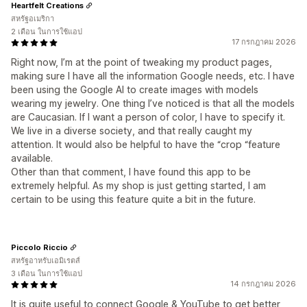
Heartfelt Creations
สหรัฐอเมริกา
2 เดือน ในการใช้แอป
17 กรกฎาคม 2026
Right now, I’m at the point of tweaking my product pages,
making sure I have all the information Google needs, etc. I have
been using the Google AI to create images with models
wearing my jewelry. One thing I’ve noticed is that all the models
are Caucasian. If I want a person of color, I have to specify it.
We live in a diverse society, and that really caught my
attention. It would also be helpful to have the “crop “feature
available.
Other than that comment, I have found this app to be
extremely helpful. As my shop is just getting started, I am
certain to be using this feature quite a bit in the future.
Piccolo Riccio
สหรัฐอาหรับเอมิเรตส์
3 เดือน ในการใช้แอป
14 กรกฎาคม 2026
It is quite useful to connect Google & YouTube to get better