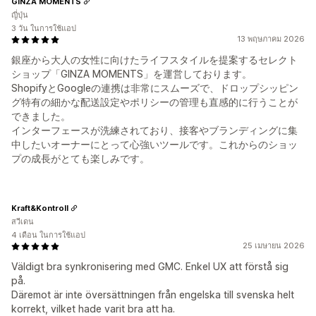
GINZA MOMENTS
ญี่ปุ่น
3 วัน ในการใช้แอป
13 พฤษภาคม 2026
銀座から大人の女性に向けたライフスタイルを提案するセレクト
ショップ「GINZA MOMENTS」を運営しております。
ShopifyとGoogleの連携は非常にスムーズで、ドロップシッピン
グ特有の細かな配送設定やポリシーの管理も直感的に行うことが
できました。
インターフェースが洗練されており、接客やブランディングに集
中したいオーナーにとって心強いツールです。これからのショッ
プの成長がとても楽しみです。
Kraft&Kontroll
สวีเดน
4 เดือน ในการใช้แอป
25 เมษายน 2026
Väldigt bra synkronisering med GMC. Enkel UX att förstå sig
på.
Däremot är inte översättningen från engelska till svenska helt
korrekt, vilket hade varit bra att ha.