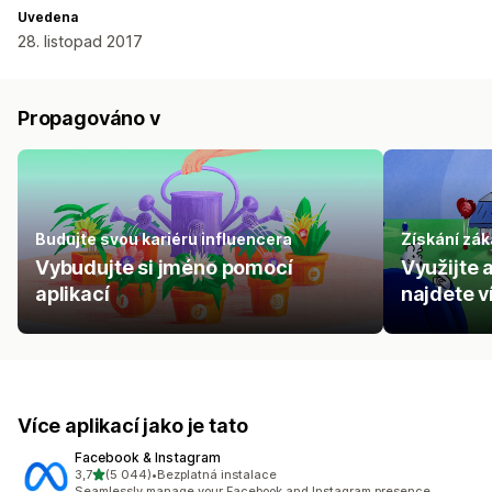
Uvedena
28. listopad 2017
Propagováno v
Budujte svou kariéru influencera
Získání zák
Vybudujte si jméno pomocí
Využijte 
aplikací
najdete v
Více aplikací jako je tato
Facebook & Instagram
z 5 hvězd
3,7
(5 044)
•
Bezplatná instalace
Celkový počet recenzí: 5044
Seamlessly manage your Facebook and Instagram presence