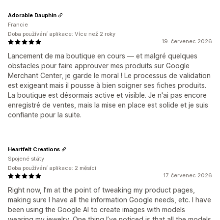
Adorable Dauphin
Francie
Doba používání aplikace: Více než 2 roky
19. červenec 2026
Lancement de ma boutique en cours — et malgré quelques
obstacles pour faire approuver mes produits sur Google
Merchant Center, je garde le moral ! Le processus de validation
est exigeant mais il pousse à bien soigner ses fiches produits.
La boutique est désormais active et visible. Je n'ai pas encore
enregistré de ventes, mais la mise en place est solide et je suis
confiante pour la suite.
Heartfelt Creations
Spojené státy
Doba používání aplikace: 2 měsíci
17. červenec 2026
Right now, I’m at the point of tweaking my product pages,
making sure I have all the information Google needs, etc. I have
been using the Google AI to create images with models
wearing my jewelry. One thing I’ve noticed is that all the models