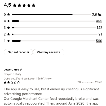
4,5
5
3,8 tis.
4
465
3
142
2
91
1
560
Napsat recenzi
Všechny recenze
JewelClues
Spojené státy
Doba používání aplikace: Téměř 7 roky
26. červenec 2026
The app is easy to use, but it ended up costing us significant
advertising performance.
Our Google Merchant Center feed repeatedly broke and was
automatically repopulated. Then, around June 2026, the app