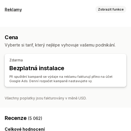
Správa listingů
Reklamy
Zobrazit funkce
Produktový kanál
Synchronizace produktů
Cílení
Synchronizace nabídek
Segmenty cílových skupin
Podobné cílové skupiny
Řízení objednávek
Cena
Vlastní cílové skupiny
Na základě událostí
Synchronizace skladových zásob
Vyberte si tarif, který nejlépe vyhovuje vašemu podnikání.
Cílení pomocí AI
Opětovné zacílení
Správa kampaní
Zdarma
Optimalizace pomocí AI
Automatizované kampaně
Bezplatná instalace
Šablony
Obrázky a videa pomocí AI
Webová stránka
Při spuštění kampaně se výdaje na reklamu fakturují přímo na účet
Videoreklamy
Google Ads. Denní rozpočet kampaně nastavujete vy.
Analytika výkonu
Sledování výkonnosti
Výdaje za reklamu
Metriky zapojení
Všechny poplatky jsou fakturovány v měně USD.
Analýza návratnosti investic
Míry prokliku
Sledování konverzí
Náklady na akvizici
Panely
Recenze
(5 062)
Počty impresí
Celkové hodnocení