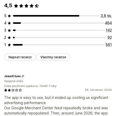
4,5
5
3,8 tis.
4
464
3
142
2
92
1
561
Napsat recenzi
Všechny recenze
JewelClues
Spojené státy
Doba používání aplikace: Téměř 7 roky
26. červenec 2026
The app is easy to use, but it ended up costing us significant
advertising performance.
Our Google Merchant Center feed repeatedly broke and was
automatically repopulated. Then, around June 2026, the app