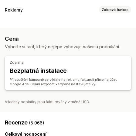
Správa listingů
Reklamy
Zobrazit funkce
Produktový kanál
Synchronizace produktů
Cílení
Synchronizace nabídek
Segmenty cílových skupin
Podobné cílové skupiny
Řízení objednávek
Cena
Vlastní cílové skupiny
Na základě událostí
Synchronizace skladových zásob
Vyberte si tarif, který nejlépe vyhovuje vašemu podnikání.
Cílení pomocí AI
Opětovné zacílení
Správa kampaní
Zdarma
Optimalizace pomocí AI
Automatizované kampaně
Bezplatná instalace
Šablony
Obrázky a videa pomocí AI
Webová stránka
Při spuštění kampaně se výdaje na reklamu fakturují přímo na účet
Videoreklamy
Google Ads. Denní rozpočet kampaně nastavujete vy.
Analytika výkonu
Sledování výkonnosti
Výdaje za reklamu
Metriky zapojení
Všechny poplatky jsou fakturovány v měně USD.
Analýza návratnosti investic
Míry prokliku
Sledování konverzí
Náklady na akvizici
Panely
Recenze
(5 066)
Počty impresí
Celkové hodnocení