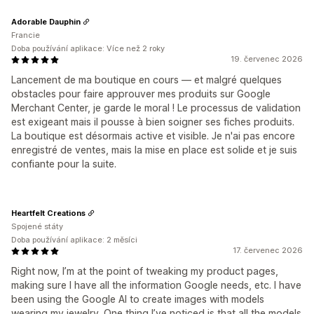
Adorable Dauphin
Francie
Doba používání aplikace: Více než 2 roky
19. červenec 2026
Lancement de ma boutique en cours — et malgré quelques
obstacles pour faire approuver mes produits sur Google
Merchant Center, je garde le moral ! Le processus de validation
est exigeant mais il pousse à bien soigner ses fiches produits.
La boutique est désormais active et visible. Je n'ai pas encore
enregistré de ventes, mais la mise en place est solide et je suis
confiante pour la suite.
Heartfelt Creations
Spojené státy
Doba používání aplikace: 2 měsíci
17. červenec 2026
Right now, I’m at the point of tweaking my product pages,
making sure I have all the information Google needs, etc. I have
been using the Google AI to create images with models
wearing my jewelry. One thing I’ve noticed is that all the models