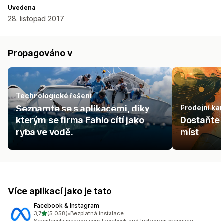
Uvedena
28. listopad 2017
Propagováno v
Technologické řešení
Seznamte se s aplikacemi, díky
Prodejní ka
kterým se firma Fahlo cítí jako
Dostaňte 
ryba ve vodě.
míst
Více aplikací jako je tato
Facebook & Instagram
z 5 hvězd
3,7
(5 058)
•
Bezplatná instalace
Celkový počet recenzí: 5058
Seamlessly manage your Facebook and Instagram presence