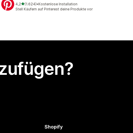
von 5 Sternen
4,2
(1.624)
•
Kostenlose Installation
1624 Rezensionen insgesamt
Stell Käufern auf Pinterest deine Produkte vor
nzufügen?
Shopify