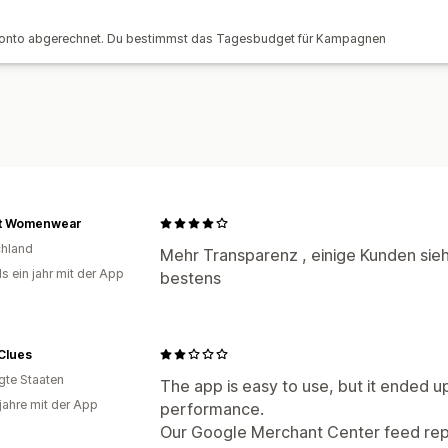
ROI-Analyse
Klickraten
Conversion-
Konto abgerechnet. Du bestimmst das Tagesbudget für Kampagnen
Dashboards
Impressionszahlen
t Womenwear
hland
Mehr Transparenz , einige Kunden sieht
s ein jahr mit der App
bestens
Clues
igte Staaten
The app is easy to use, but it ended up
 jahre mit der App
performance.
Our Google Merchant Center feed rep