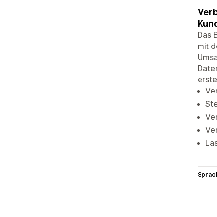
Verb
Kun
Das 
mit 
Umsa
Daten
erste
Ver
St
Ver
Ve
Las
Sprac