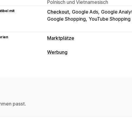
Polnisch und Vietnamesisch
ibel mit
Checkout
Google Ads
Google Analyt
Google Shopping
YouTube Shopping
orien
Marktplätze
Angebotsmanagement
Werbung
Produktfeed
Produktsynchronisierun
Targeting
Bestellverwaltung
Zielgruppensegmente
Ähnliche Ziel
Inventarsynchronisierung
Benutzerdefinierte Zielgruppen
Even
Kampagnenmanagement
KI-Optimierung
Automatisierte Kam
hmen passt.
KI-Bilder und -Videos
Website
Vide
Leistungsanalyse
Leistungsverfolgung
Werbeausgabe