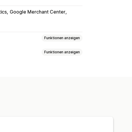
ics
Google Merchant Center
Funktionen anzeigen
Funktionen anzeigen
g
Synchronisierung von Angeboten
gruppen
t-basiert
KI-Targeting
Retargeting
pagnen
Vorlagen
oanzeigen
n
Interaktionskennzahlen