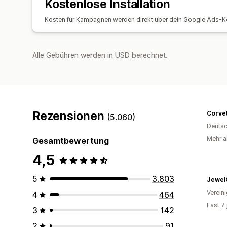
Kostenlose Installation
Kosten für Kampagnen werden direkt über dein Google Ads-
Alle Gebühren werden in USD berechnet.
Rezensionen
Corve
(5.060)
Deutsc
Mehr al
Gesamtbewertung
4,5
5
3.803
Jewel
Verein
4
464
Fast 7
3
142
2
91