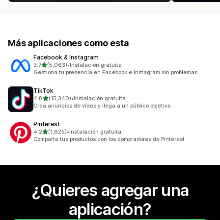
Más aplicaciones como esta
Facebook & Instagram
de 5 estrellas
3.7
(5,063)
•
Instalación gratuita
5063 reseñas en total
Gestiona tu presencia en Facebook e Instagram sin problemas
TikTok
de 5 estrellas
4.8
(15,340)
•
Instalación gratuita
15340 reseñas en total
Crea anuncios de vídeo y llega a un público objetivo
Pinterest
de 5 estrellas
4.2
(1,625)
•
Instalación gratuita
1625 reseñas en total
Comparte tus productos con los compradores de Pinterest
¿Quieres agregar una
aplicación?