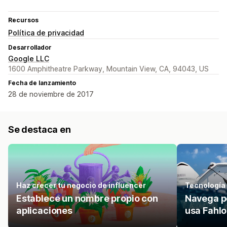
Recursos
Política de privacidad
Desarrollador
Google LLC
1600 Amphitheatre Parkway, Mountain View, CA, 94043, US
Fecha de lanzamiento
28 de noviembre de 2017
Se destaca en
Haz crecer tu negocio de influencer
Tecnología
Establece un nombre propio con
Navega po
aplicaciones
usa Fahlo