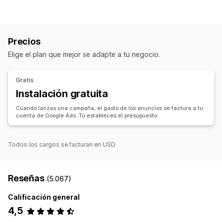
Feed de productos
Sincronización de productos
Segmentación
Sincronización de ofertas
Segmentos de público
Públicos similares
Administración de pedidos
Precios
Públicos personalizados
Basado en eventos
Sincronización de inventario
Elige el plan que mejor se adapte a tu negocio.
Segmentación de IA
Retargeting
Gestión de campañas
Gratis
Optimización de IA
Campañas automatizadas
Plantillas
Instalación gratuita
Imágenes y videos de IA
Sitio web
Anuncios de video
Cuando lanzas una campaña, el gasto de los anuncios se factura a tu
cuenta de Google Ads. Tú estableces el presupuesto.
Informes y estadísticas de rendimiento
Seguimiento del rendimiento
Gasto en anuncios
Métricas de interacción
Análisis ROI
Tasas de clics
Todos los cargos se facturan en USD.
Seguimiento de conversión
Costo por adquisición
Paneles de control
Recuentos de impresiones
Reseñas
(5.067)
Calificación general
4,5