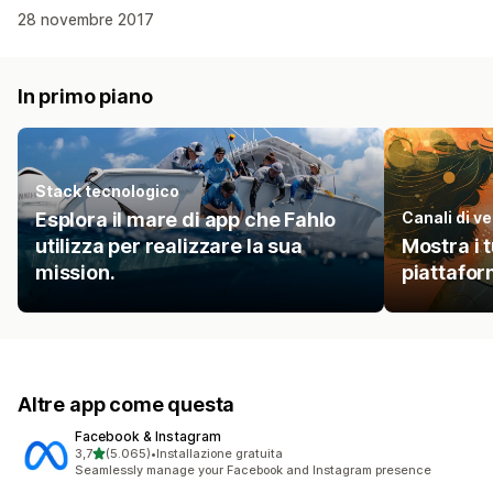
28 novembre 2017
In primo piano
Stack tecnologico
Esplora il mare di app che Fahlo
Canali di v
utilizza per realizzare la sua
Mostra i t
mission.
piattafo
Altre app come questa
Facebook & Instagram
stelle su 5
3,7
(5.065)
•
Installazione gratuita
5065 recensioni totali
Seamlessly manage your Facebook and Instagram presence