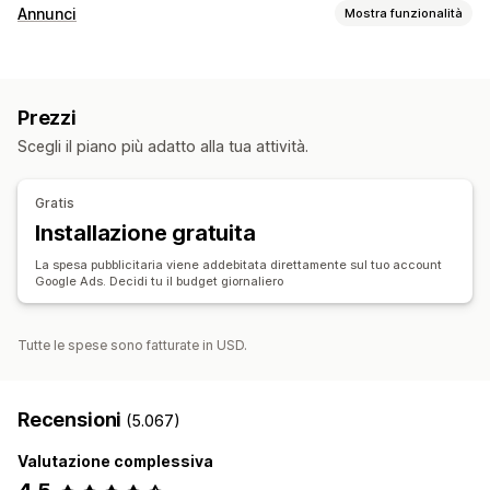
Gestione delle inserzioni
Annunci
Mostra funzionalità
Feed dei prodotti
Sincronizzazione dei prodotti
Targeting
Sincronizzazione delle offerte
Segmenti di pubblico
Pubblico simile
Gestione degli ordini
Prezzi
Pubblico personalizzato
In base all’evento
Sincronizzazione delle scorte
Scegli il piano più adatto alla tua attività.
Targeting tramite IA
Retargeting
Gestione delle campagne
Gratis
Ottimizzazione tramite IA
Campagne automatizzate
Installazione gratuita
Modelli
Immagini e video basati sull’IA
Sito web
La spesa pubblicitaria viene addebitata direttamente sul tuo account
Annunci video
Google Ads. Decidi tu il budget giornaliero
Analisi delle performance
Monitoraggio delle performance
Spesa pubblicitaria
Tutte le spese sono fatturate in USD.
Metriche del coinvolgimento
Analisi del ROI
Percentuali di clic
Monitoraggio delle conversioni
Recensioni
(5.067)
Costo per acquisizione
Dashboard
Numero di impression
Valutazione complessiva