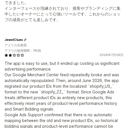
できました。
インターフェースが洗練されており、接客やブランディングに集
中したいオーナーにとって心強いツールです。これからのショッ
プの成長がとても楽しみです。
JewelClues
アメリカ合衆国
アプリの使用期間：7年弱
2026年7月26日
The app is easy to use, but it ended up costing us significant
advertising performance.
Our Google Merchant Center feed repeatedly broke and was
automatically repopulated. Then, around June 2026, the app
migrated our product IDs from the localized `shopify_US_`
format to the new `shopify_ZZ_` format. Since Google Ads
treats different product IDs as entirely new products, this
effectively reset years of product-level performance history
and Smart Bidding signals.
Google Ads Support confirmed that there is no automatic
mapping between the old and new product IDs, so historical
bidding signals and product-level performance cannot be