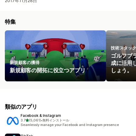
2017年11月28日
特集
技術スタッ
ゴルフブラ
新規顧客の獲得
成に活用
新規顧客の開拓に役立つアプリ
しょう。
類似のアプリ
Facebook & Instagram
5つ星中
3.7
(5,061)
•
無料インストール
合計レビュー数：5061件
Seamlessly manage your Facebook and Instagram presence