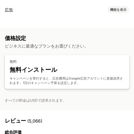
リスティング管理
広告
機能を表示
商品フィード
商品の同期
オファーの同期
ターゲティング
注文管理
オーディエンスセグメント
類似オーディエンス
在庫の同期
価格設定
カスタムオーディエンス
イベント別
AIによるターゲティング
ビジネスに最適なプランをお選びください。
リターゲティング
キャンペーン管理
無料
AIによる最適化
自動化されたキャンペーン
テンプレート
無料インストール
AIによる画像と動画
ウェブサイト
動画広告
キャンペーンを実行すると、広告費用はGoogle広告アカウントに直接請求さ
れます。1日のキャンペーン予算を設定します。
パフォーマンス分析
パフォーマンス追跡
広告支出
エンゲージメント指標
ROI分析
クリックスルー率
コンバージョントラッキング
顧客獲得単価
すべての料金はUSDで請求されます。
ダッシュボード
インプレッション数
レビュー
(5,066)
総合評価