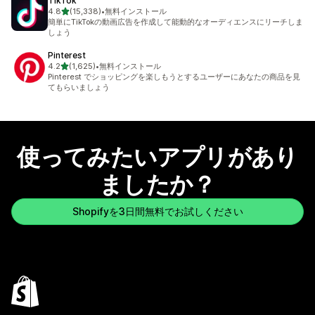
TikTok
5つ星中
4.8
(15,338)
•
無料インストール
合計レビュー数：15338件
簡単にTikTokの動画広告を作成して能動的なオーディエンスにリーチしま
しょう
Pinterest
5つ星中
4.2
(1,625)
•
無料インストール
合計レビュー数：1625件
Pinterest でショッピングを楽しもうとするユーザーにあなたの商品を見
てもらいましょう
使ってみたいアプリがあり
ましたか？
Shopifyを3日間無料でお試しください