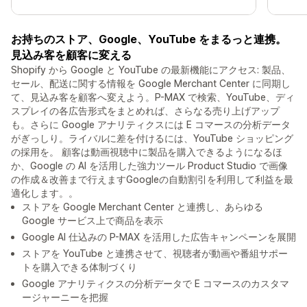
お持ちのストア、Google、YouTube をまるっと連携。
見込み客を顧客に変える
Shopify から Google と YouTube の最新機能にアクセス: 製品、
セール、配送に関する情報を Google Merchant Center に同期し
て、見込み客を顧客へ変えよう。P-MAX で検索、YouTube、ディ
スプレイの各広告形式をまとめれば、さらなる売り上げアップ
も。さらに Google アナリティクスには E コマースの分析データ
がぎっしり。ライバルに差を付けるには、YouTube ショッピング
の採用を。 顧客は動画視聴中に製品を購入できるようになるほ
か、Google の AI を活用した強力ツール Product Studio で画像
の作成＆改善まで行えますGoogleの自動割引を利用して利益を最
適化します。。
ストアを Google Merchant Center と連携し、あらゆる
Google サービス上で商品を表示
Google AI 仕込みの P-MAX を活用した広告キャンペーンを展開
ストアを YouTube と連携させて、視聴者が動画や番組サポー
トを購入できる体制づくり
Google アナリティクスの分析データで E コマースのカスタマ
ージャーニーを把握